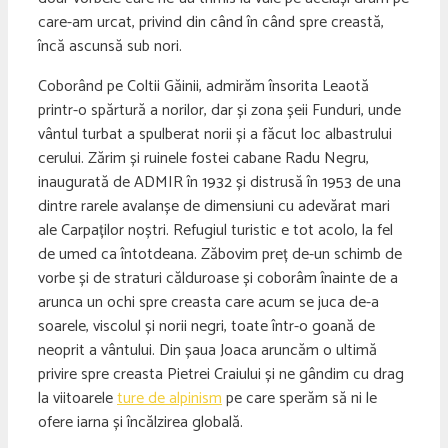
care-am urcat, privind din când în când spre creastă,
încă ascunsă sub nori.
Coborând pe Coltii Găinii, admirăm însorita Leaotă
printr-o spărtură a norilor, dar și zona șeii Funduri, unde
vântul turbat a spulberat norii și a făcut loc albastrului
cerului. Zărim și ruinele fostei cabane Radu Negru,
inaugurată de ADMIR în 1932 și distrusă în 1953 de una
dintre rarele avalanșe de dimensiuni cu adevărat mari
ale Carpaților noștri. Refugiul turistic e tot acolo, la fel
de umed ca întotdeana. Zăbovim preț de-un schimb de
vorbe și de straturi călduroase și coborâm înainte de a
arunca un ochi spre creasta care acum se juca de-a
soarele, viscolul și norii negri, toate într-o goană de
neoprit a vântului. Din șaua Joaca aruncăm o ultimă
privire spre creasta Pietrei Craiului și ne gândim cu drag
la viitoarele
ture de alpinism
pe care sperăm să ni le
ofere iarna și încălzirea globală.