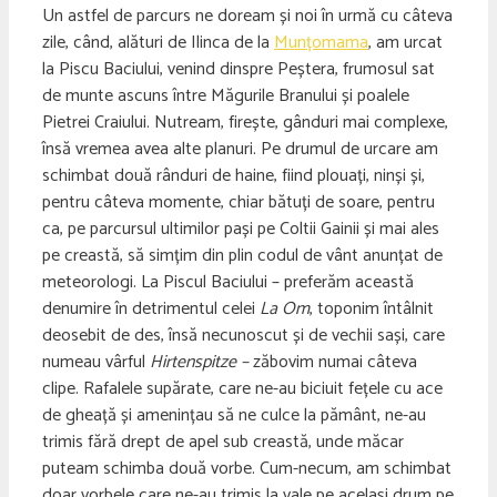
Un astfel de parcurs ne doream și noi în urmă cu câteva
zile, când, alături de Ilinca de la
Munțomama
, am urcat
la Piscu Baciului, venind dinspre Peștera, frumosul sat
de munte ascuns între Măgurile Branului și poalele
Pietrei Craiului. Nutream, firește, gânduri mai complexe,
însă vremea avea alte planuri. Pe drumul de urcare am
schimbat două rânduri de haine, fiind plouați, ninși și,
pentru câteva momente, chiar bătuți de soare, pentru
ca, pe parcursul ultimilor pași pe Coltii Gainii și mai ales
pe creastă, să simțim din plin codul de vânt anunțat de
meteorologi. La Piscul Baciului – preferăm această
denumire în detrimentul celei
La Om
, toponim întâlnit
deosebit de des, însă necunoscut și de vechii sași, care
numeau vârful
Hirtenspitze –
zăbovim numai câteva
clipe. Rafalele supărate, care ne-au biciuit fețele cu ace
de gheață și amenințau să ne culce la pământ, ne-au
trimis fără drept de apel sub creastă, unde măcar
puteam schimba două vorbe. Cum-necum, am schimbat
doar vorbele care ne-au trimis la vale pe același drum pe