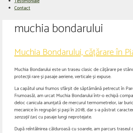
Testimoniale
Contact
muchia bondarului
Muchia Bondarului, cățărare în Pia
Muchia Bondarului este un traseu clasic de cățărare pe stâncă
protecții rare și pasaje aeriene, verticale și expuse.
La capătul unui frumos sfârșit de săptămână petrecut în Parc
Frumoasă), am urcat Muchia Bondarului într-o echipă compactă 
deloc canicula anunțată de mercurul termometrelor, iar burice
mecanice în regrupări și pași în 2018, dar s-a păstrat caracteru
senzații tari
, cu pasaje lungi neprotejate.
După reîntâlnirea călduroasă cu soarele, am parcurs traseul o