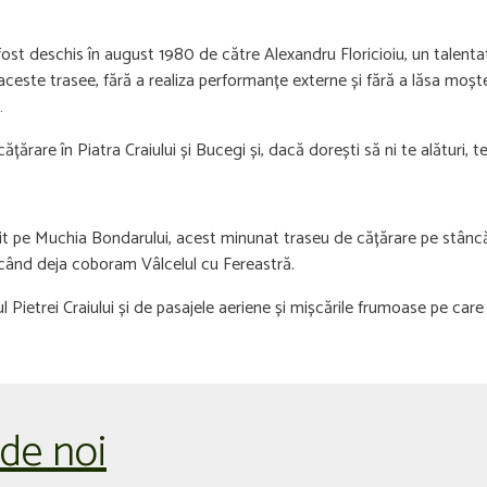
st deschis în august 1980 de către Alexandru Floricioiu, un talentat
 aceste trasee, fără a realiza performanțe externe și fără a lăsa moște
…
ățărare în Piatra Craiului și Bucegi și, dacă dorești să ni te alături
enit pe Muchia Bondarului, acest minunat traseu de cățărare pe stân
 când deja coboram Vâlcelul cu Fereastră.
 Pietrei Craiului și de pasajele aeriene și mișcările frumoase pe care
 de noi