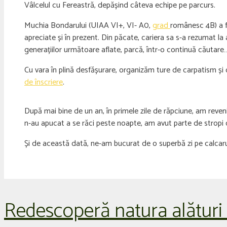
Vâlcelul cu Fereastră, depășind câteva echipe pe parcurs.
Muchia Bondarului (UIAA VI+, VI- A0,
grad
românesc 4B) a fo
apreciate și în prezent. Din păcate, cariera sa s-a rezumat la
generațiilor următoare aflate, parcă, într-o continuă căutare
Cu vara în plină desfășurare, organizăm ture de carpatism și c
de înscriere
.
După mai bine de un an, în primele zile de răpciune, am rev
n-au apucat a se răci peste noapte, am avut parte de stropi
Și de această dată, ne-am bucurat de o superbă zi pe calcarul
Redescoperă natura alături