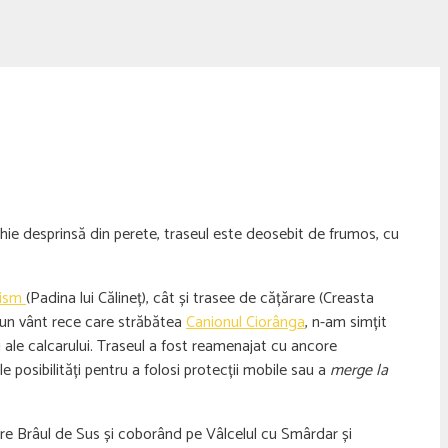
chie desprinsă din perete, traseul este deosebit de frumos, cu
tism
(Padina lui Călineț), cât și trasee de cățărare (Creasta
e un vânt rece care străbătea
Canionul Ciorânga
, n-am simțit
i ale calcarului. Traseul a fost reamenajat cu ancore
le posibilități pentru a folosi protecții mobile sau a
merge la
pre Brâul de Sus și coborând pe Vâlcelul cu Smârdar și