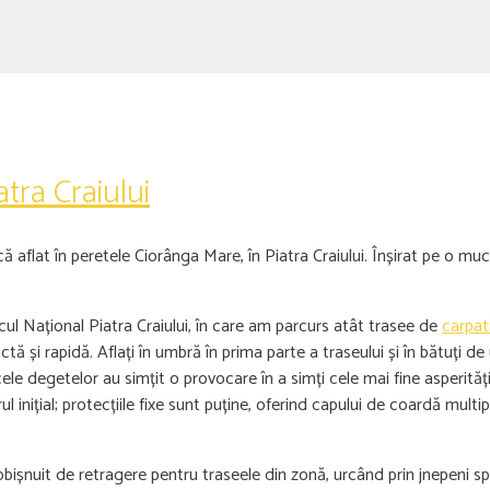
tra Craiului
 aflat în peretele Ciorânga Mare, în Piatra Craiului. Înșirat pe o mu
ul Național Piatra Craiului, în care am parcurs atât trasee de
carpa
și rapidă. Aflați în umbră în prima parte a traseului și în bătuți d
le degetelor au simțit o provocare în a simți cele mai fine asperităț
l inițial; protecțiile fixe sunt puține, oferind capului de coardă multip
bișnuit de retragere pentru traseele din zonă, urcând prin jnepeni s