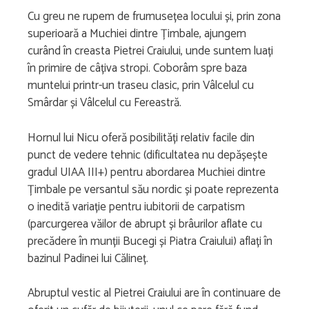
Cu greu ne rupem de frumusețea locului și, prin zona
superioară a Muchiei dintre Țimbale, ajungem
curând în creasta Pietrei Craiului, unde suntem luați
în primire de câțiva stropi. Coborâm spre baza
muntelui printr-un traseu clasic, prin Vâlcelul cu
Smârdar și Vâlcelul cu Fereastră.
Hornul lui Nicu oferă posibilități relativ facile din
punct de vedere tehnic (dificultatea nu depășește
gradul UIAA III+) pentru abordarea Muchiei dintre
Țimbale pe versantul său nordic și poate reprezenta
o inedită variație pentru iubitorii de carpatism
(parcurgerea văilor de abrupt și brâurilor aflate cu
precădere în munții Bucegi și Piatra Craiului) aflați în
bazinul Padinei lui Călineț.
Abruptul vestic al Pietrei Craiului are în continuare de