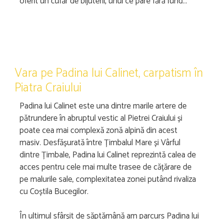
oferit un cufăr de bijuterii, unul ce pare fără fund…
Vara pe Padina lui Calinet, carpatism în
Piatra Craiului
Padina lui Calinet este una dintre marile artere de
pătrundere în abruptul vestic al Pietrei Craiului și
poate cea mai complexă zonă alpină din acest
masiv. Desfășurată între Țimbalul Mare și Vârful
dintre Țimbale, Padina lui Calinet reprezintă calea de
acces pentru cele mai multe trasee de cățărare de
pe malurile sale, complexitatea zonei putând rivaliza
cu Coștila Bucegilor.
În ultimul sfârșit de săptămână am parcurs Padina lui