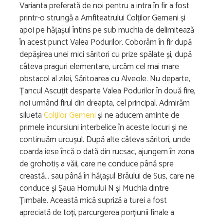
Varianta preferată de noi pentru a intra în fir a fost
printr-o strungă a Amfiteatrului Colților Gemeni și
apoi pe hățașul întins pe sub muchia de delimitează
în acest punct Valea Podurilor. Coborâm în fir după
depășirea unei mici săritori cu prize spălate și, după
câteva praguri elementare, urcăm cel mai mare
obstacol al zilei, Săritoarea cu Alveole. Nu departe,
Țancul Ascuțit desparte Valea Podurilor în două fire,
noi urmând firul din dreapta, cel principal. Admirăm
silueta
Colților Gemeni
și ne aducem aminte de
primele incursiuni interbelice în aceste locuri și ne
continuăm urcușul. După alte câteva săritori, unde
coarda iese încă o dată din rucsac, ajungem în zona
de grohotiș a văii, care ne conduce până spre
creastă… sau până în hățașul Brâului de Sus, care ne
conduce și Șaua Hornului N și Muchia dintre
Țimbale. Această mică supriză a turei a fost
apreciată de toți, parcurgerea porțiunii finale a