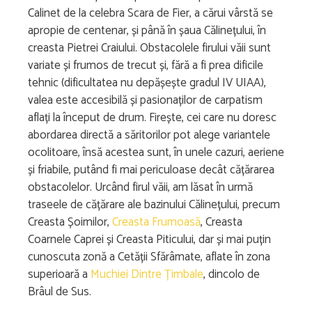
Calinet de la celebra Scara de Fier, a cărui vârstă se
apropie de centenar, și până în șaua Călinețului, în
creasta Pietrei Craiului. Obstacolele firului văii sunt
variate și frumos de trecut și, fără a fi prea dificile
tehnic (dificultatea nu depășește gradul IV UIAA),
valea este accesibilă și pasionaților de carpatism
aflați la început de drum. Firește, cei care nu doresc
abordarea directă a săritorilor pot alege variantele
ocolitoare, însă acestea sunt, în unele cazuri, aeriene
și friabile, putând fi mai periculoase decât cățărarea
obstacolelor. Urcând firul văii, am lăsat în urmă
traseele de cățărare ale bazinului Călinețului, precum
Creasta Șoimilor,
Creasta Frumoasă
, Creasta
Coarnele Caprei și Creasta Piticului, dar și mai puțin
cunoscuta zonă a Cetății Sfărâmate, aflate în zona
superioară a
Muchiei Dintre Țimbale
, dincolo de
Brâul de Sus.