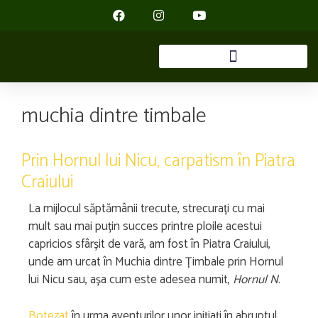
muchia dintre timbale
Prin Hornul lui Nicu, carpatism în Piatra
Craiului
La mijlocul săptămânii trecute, strecurați cu mai
mult sau mai puțin succes printre ploile acestui
capricios sfârșit de vară, am fost în Piatra Craiului,
unde am urcat în Muchia dintre Țimbale prin Hornul
lui Nicu sau, așa cum este adesea numit,
Hornul N
.
Botezat
în urma aventurilor unor inițiați în abruptul