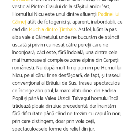
vestic al Pietrei Craiului de la sfâșitul anilor ’60,
Hornul lui Nicu este unul dintre afluenții
Padinei lui
Călineț
atât de fotogenici și, aparent, inabordabili, ce
cad din
Muchia dintre Țimbale
. Astfel, luăm la pas
alba vale a Călinețului, unde ne bucurăm de stâncă
uscată și privim cu nesaț către pereții care ne
înconjoară, căci este, fără îndoială, una dintre cele
mai frumoase și complexe zone alpine din Carpații
românești. Nu după mult timp pornim pe Hornul lui
Nicu, pe al cărui fir se desfășoară, de fapt, și traseul
convențional al Brâului de Sus, traseu spectaculos
ce încinge abruptul, la mare altitudine, din Padina
Popii și până la Valea Urzicii. Talvegul hornului încă
trădează ploaia din ziua precedentă, dar înaintăm
fără dificultate până când ne trezim cu capul în nori,
prin care distingem, doar prin voia ceții,
spectaculoasele forme de relief din jur.