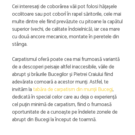
Cei interesați de coborârea văii pot folosi hățașele
ocolitoare sau pot coborî în rapel săritorile, cele mai
multe dintre ele fiind prevăzute cu pitoane la capătul
superior (vechi, de calitate îndoielnică), iar cea mare
cu două ancore mecanice, montate în peretele din
stânga.
Carpatismul oferă poate cea mai frumoasă variantă
de a descoperi peisaje altfel inaccesibile, văile de
abrupt și brâurile Bucegilor și Pietrei Craiului fiind
adevărata comoară a acestor munți. Astfel, te
invităm la
tabăra de carpatism din munții Bucegi
,
dedicată în special celor care au deja o experiență
cel puțin minimă de carpatism, fiind o frumoasă
oportunitate de a cunoaște pe îndelete zonele de
abrupt din Bucegi la început de toamnă.