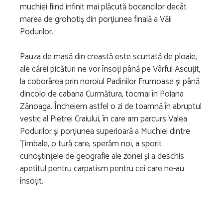
muchiei fiind infinit mai plăcută bocancilor decât
marea de grohotiș din porțiunea finală a Văii
Podurilor.
Pauza de masă din creastă este scurtată de ploaie,
ale cărei picături ne vor însoți până pe Vârful Ascuțit,
la coborârea prin noroiul Padinilor Frumoase și până
dincolo de cabana Curmătura, tocmai în Poiana
Zănoaga. Încheiem astfel o zi de toamnă în abruptul
vestic al Pietrei Craiului, în care am parcurs Valea
Podurilor și porțiunea superioară a Muchiei dintre
Țimbale, o tură care, sperăm noi, a sporit
cunoștințele de geografie ale zonei și a deschis
apetitul pentru carpatism pentru cei care ne-au
însoțit.