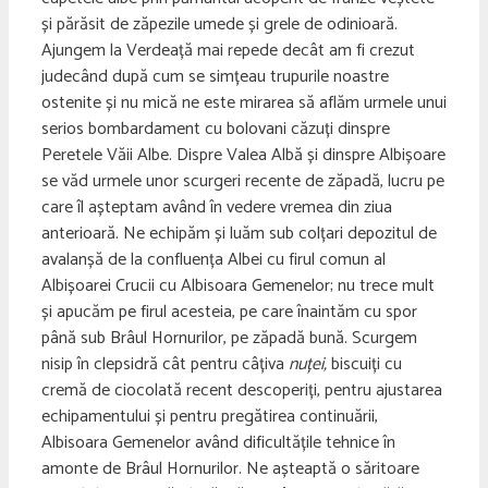
și părăsit de zăpezile umede și grele de odinioară.
Ajungem la Verdeață mai repede decât am fi crezut
judecând după cum se simțeau trupurile noastre
ostenite și nu mică ne este mirarea să aflăm urmele unui
serios bombardament cu bolovani căzuți dinspre
Peretele Văii Albe. Dispre Valea Albă și dinspre Albișoare
se văd urmele unor scurgeri recente de zăpadă, lucru pe
care îl așteptam având în vedere vremea din ziua
anterioară. Ne echipăm și luăm sub colțari depozitul de
avalanșă de la confluența Albei cu firul comun al
Albișoarei Crucii cu Albisoara Gemenelor; nu trece mult
și apucăm pe firul acesteia, pe care înaintăm cu spor
până sub Brâul Hornurilor, pe zăpadă bună. Scurgem
nisip în clepsidră cât pentru câțiva
nuței,
biscuiți cu
cremă de ciocolată recent descoperiți, pentru ajustarea
echipamentului și pentru pregătirea continuării,
Albisoara Gemenelor având dificultățile tehnice în
amonte de Brâul Hornurilor. Ne așteaptă o săritoare