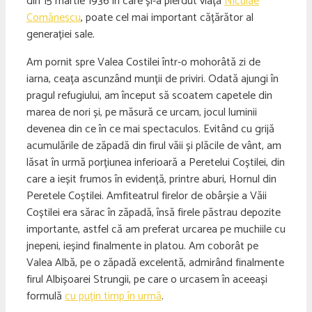
din 15 martie 1936 în care și-a pierdut viața
Niculae
Comănescu
, poate cel mai important cățărător al
generației sale.
Am pornit spre Valea Costilei într-o mohorâtă zi de
iarna, ceața ascunzând munții de priviri. Odată ajungi în
pragul refugiului, am început să scoatem capetele din
marea de nori și, pe măsură ce urcam, jocul luminii
devenea din ce în ce mai spectaculos. Evitând cu grijă
acumulările de zăpadă din firul văii și plăcile de vânt, am
lăsat în urmă porțiunea inferioară a Peretelui Coștilei, din
care a ieșit frumos în evidență, printre aburi, Hornul din
Peretele Coștilei. Amfiteatrul firelor de obârșie a Văii
Coștilei era sărac în zăpadă, însă firele păstrau depozite
importante, astfel că am preferat urcarea pe muchiile cu
jnepeni, ieșind finalmente in platou. Am coborât pe
Valea Albă, pe o zăpadă excelentă, admirând finalmente
firul Albișoarei Strungii, pe care o urcasem în aceeași
formulă
cu puțin timp în urmă
.