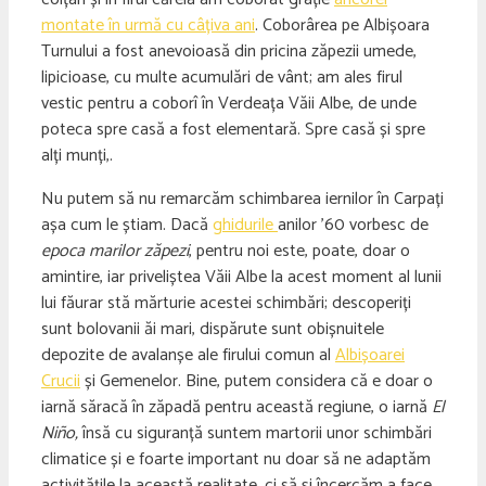
montate în urmă cu câțiva ani
. Coborârea pe Albișoara
Turnului a fost anevoioasă din pricina zăpezii umede,
lipicioase, cu multe acumulări de vânt; am ales firul
vestic pentru a coborî în Verdeața Văii Albe, de unde
poteca spre casă a fost elementară. Spre casă și spre
alți munți,.
Nu putem să nu remarcăm schimbarea iernilor în Carpați
așa cum le știam. Dacă
ghidurile
anilor ’60 vorbesc de
epoca marilor zăpezi
, pentru noi este, poate, doar o
amintire, iar priveliștea Văii Albe la acest moment al lunii
lui făurar stă mărturie acestei schimbări; descoperiți
sunt bolovanii ăi mari, dispărute sunt obișnuitele
depozite de avalanșe ale firului comun al
Albișoarei
Crucii
și Gemenelor. Bine, putem considera că e doar o
iarnă săracă în zăpadă pentru această regiune, o iarnă
El
Niño,
însă cu siguranță suntem martorii unor schimbări
climatice și e foarte important nu doar să ne adaptăm
activitățile la această realitate, ci să și încercăm a face