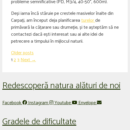
probleme semnificative (PD, M3/4, 40-50°, 600m).
Deși iarna încă stăruie pe crestele masivelor înalte din
Carpați, am început deja planificarea
turelor
de
primăvară la cățarare sau drumeție, și te așteptăm să ne
contactezi dacă ești interesat sau ai alte idei de
petrecere a timpului în mijlocul naturii.
Older posts
Page
Page
Page
1
2
3
Next
→
Redescoperă natura alături de noi
Facebook
Instagram
Youtube
Envelope
Gradele de dificultate