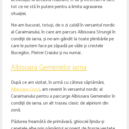
tot ce ne stă în putere pentru a limita agravarea
situației,
Ne-am bucurat, totuși, de o zi
caldă
în versantul nordic
al Caraimanului, în care am parcurs Albisoara Strungii în
condiții de iarna, și ne-am gândit la toate plimbările pe
care le putem face pe zăpadă pe văile și crestele
Bucegilor, Pietrei Craiului și nu numai…
Albisoara Gemenelor iarna
După ce am vizitat, în urmă cu câteva săptămâni,
Albișoara Crucii
, am revenit în versantul nordic al
Caraimanului pentru a parcurge Albisoara Gemenelor în
condiții de iarna, un alt traseu clasic de alpinism din
zonă.
Pădurea freamătă de primăvară, ghioceii îțindu-și
capetele albe prin pământul acoperit de frunze veștete