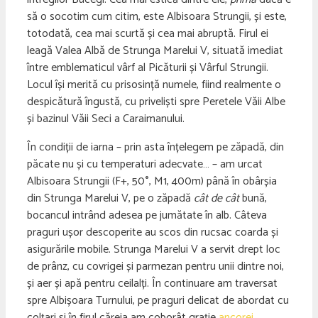
să o socotim cum citim, este Albisoara Strungii, și este,
totodată, cea mai scurtă și cea mai abruptă. Firul ei
leagă Valea Albă de Strunga Marelui V, situată imediat
între emblematicul vârf al Picăturii și Vârful Strungii.
Locul își merită cu prisosință numele, fiind realmente o
despicătură îngustă, cu priveliști spre Peretele Văii Albe
și bazinul Văii Seci a Caraimanului.
În condiții de iarna – prin asta înțelegem pe zăpadă, din
păcate nu și cu temperaturi adecvate… – am urcat
Albisoara Strungii (F+, 50
°
, M1, 400m) până în obârșia
din Strunga Marelui V, pe o zăpadă
cât de cât
bună,
bocancul intrând adesea pe jumătate în alb. Câteva
praguri ușor descoperite au scos din rucsac coarda și
asigurările mobile. Strunga Marelui V a servit drept loc
de prânz, cu covrigei și parmezan pentru unii dintre noi,
și aer și apă pentru ceilalți. În continuare am traversat
spre Albișoara Turnului, pe praguri delicat de abordat cu
colțari și în firul căreia am coborât grație
ancorei