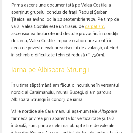
Prima ascensiune documentată pe Valea Costilei a
aparținut grupului condus de frații Radu și Șerban
Țiteica, ea având loc la 22 septembrie 1925. Pe timp de
vară, Valea Costilei este un traseu de
carpatism
,
ascensiunea firului oferind destule provocări; în condiții
de iarna, Valea Costilei impune o abordare atentă în
ceea ce privește evaluarea riscului de avalanșă, oferind
în schimb o dificultate tehnică redusă (F, 750m).
Iarna pe Albisoara Strungii
În ultima săptămână am făcut o incursiune în versantul
nordic al Caraimanului, munții Bucegi, și am parcurs
Albisoara Strungii în condiții de iarna.
Văile nordice ale Caraimanului, așa-numitele
Albișoare
,
farmecă privirea prin aparenta lor verticalitate și, fără
îndoială, sunt printre cele mai abrupte fire de vale ale
întregilor Bucegi. Cea mai estică dintre ele,
prima
dacă e