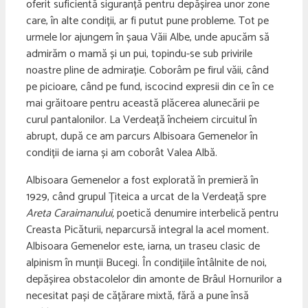
oferit suficientă siguranță pentru depășirea unor zone
care, în alte condiții, ar fi putut pune probleme. Tot pe
urmele lor ajungem în șaua Văii Albe, unde apucăm să
admirăm o mamă și un pui, topindu-se sub privirile
noastre pline de admirație. Coborâm pe firul văii, când
pe picioare, când pe fund, iscocind expresii din ce în ce
mai grăitoare pentru această plăcerea alunecării pe
curul pantalonilor. La Verdeață încheiem circuitul în
abrupt, după ce am parcurs Albisoara Gemenelor în
condiții de iarna și am coborât Valea Albă.
Albisoara Gemenelor a fost explorată în premieră în
1929, când grupul Țiteica a urcat de la Verdeață spre
Areta Caraimanului,
poetică denumire interbelică pentru
Creasta Picăturii, neparcursă integral la acel moment
.
Albisoara Gemenelor este, iarna, un traseu clasic de
alpinism în munții Bucegi. În condițiile întâlnite de noi,
depășirea obstacolelor din amonte de Brâul Hornurilor a
necesitat pași de cățărare mixtă, fără a pune însă