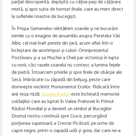
parțial descoperită, depășită cu câțiva pași de cățărare
mixtă, și apoi suita de hornuri finale, care au mers direct
la sufletele noastre de bucegiști.
În Prispa Gemenelor reîntâlnim soarele și ne bucurăm
inimile cu o imagine de ansamblu asupra Peretelui Văii
Albe, cel mai înalt perete din țară, acum aflat într-o
încleștare de anotimpuri și culori. Omniprezentul
Postăvaru și a sa Muchie a Cheii par victorioși în lupta
cu norii, căci razele soarelui nu contesc a lumina fețele
de piatră. Întoarcem privirile și spre firele de obârșie ale
Secii, îmbrăcate cu zăpadă din belșug, peste care
domnește neclintit Monumentul Eroilor. Ridicată între
anii 1924-1928,
Crucea Eroilor
este închinată memoriei
soldaților care au luptat în Valea Prahovei în Primul
Război Mondial și a devenit un simbol al Bucegilor.
Drumul nostru continuă spre Cruce, parcurgând
porțiunea superioară a Crestei Picăturii, pe urme de
capre negre, printr-o zapadă udă și grea, dar care ne-a