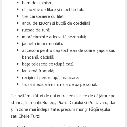
ham de alpinism;
dispozitiv de filare și rapel tip tub;
trei carabiniere cu filet;
anou de 120cm și buclă de cordelină;
rucsac de tură;
îmbrăcăminte adecvată sezonului;
jachetă impermeabilă;
accesorii pentru cap (ochelari de soare, șapcă sau
bandană, căciulă);
bețe telescopice (după caz);
lanternă frontală;
recipient pentru apă, mâncare;
trusă medicală minimală de uz personal.
Te invităm alături de noi în trasee clasice de cățărare pe
stâncă, în munții Bucegi, Piatra Craiului și Postăvaru, dar
și în zone mai îndepărtate, precum munții Făgărașului
sau Cheile Turzii: