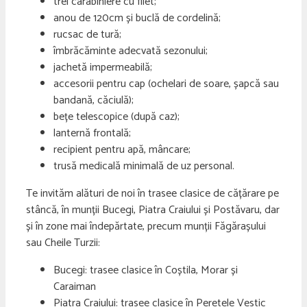
trei carabiniere cu filet;
anou de 120cm și buclă de cordelină;
rucsac de tură;
îmbrăcăminte adecvată sezonului;
jachetă impermeabilă;
accesorii pentru cap (ochelari de soare, șapcă sau
bandană, căciulă);
bețe telescopice (după caz);
lanternă frontală;
recipient pentru apă, mâncare;
trusă medicală minimală de uz personal.
Te invităm alături de noi în trasee clasice de cățărare pe
stâncă, în munții Bucegi, Piatra Craiului și Postăvaru, dar
și în zone mai îndepărtate, precum munții Făgărașului
sau Cheile Turzii:
Bucegi: trasee clasice în Coștila, Morar și
Caraiman
Piatra Craiului: trasee clasice în Peretele Vestic