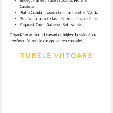
Bucegi: trasee clasice în Coștila, Morar și
Caraiman
Piatra Craiului: trasee clasice în Peretele Vestic
Postăvaru: trasee clasice în zona Muchiei Cheii
Făgărași, Cheile Galbenei, Retezat etc.
Organizăm ateliere și cursuri de inițiere la stâncă, cu
precădere în zonele din apropierea capitalei.
TURELE VIITOARE