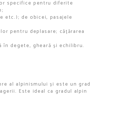
or specifice pentru diferite
e;
ze etc.); de obicei, pasajele
ilor pentru deplasare; cățărarea
ă în degete, gheară și echilibru.
ere al alpinismului și este un grad
agerii. Este ideal ca gradul alpin