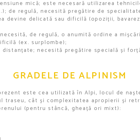
ensiune mică; este necesară utilizarea tehnicil
c.); de regulă, necesită pregătire de specialitat
ea devine delicată sau dificilă (opoziții, bavare
i necesită, de regulă, o anumită ordine a mișcăr
ificilă (ex. surplombe);
i distanțate; necesită pregătire specială și forț
GRADELE DE ALPINISM
prezent este cea utilizată în Alpi, locul de nașt
l traseu, cât și complexitatea apropierii și retr
erenului (pentru stâncă, gheață ori mixt):
l