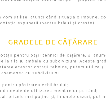
 vom utiliza, atunci când situația o impune, cot
cotația expunerii (pentru brâuri și creste).
GRADELE DE CĂȚĂRARE
cotații pentru pașii tehnici de cățărare, și an
 de la 1 la 9, ambele cu subdiviziuni. Aceste gra
etarea acestor cotații tehnice, putem utiliza ș
e asemenea cu subdiviziuni.
 pentru păstrarea echilibrului;
iind nevoie de utilizarea membrelor pe rând;
l, prizele mai puține și, în unele cazuri, pot n