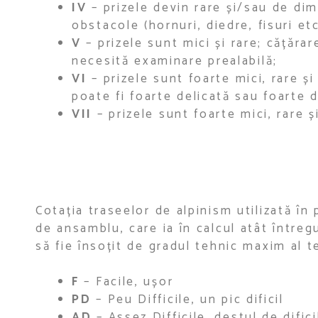
IV
– prizele devin rare și/sau de dim
obstacole (hornuri, diedre, fisuri et
V
– prizele sunt mici și rare; cățărar
necesită examinare prealabilă;
VI
– prizele sunt foarte mici, rare ș
poate fi foarte delicată sau foarte d
VII
– prizele sunt foarte mici, rare ș
Cotația traseelor de alpinism utilizată în 
de ansamblu, care ia în calcul atât întregu
să fie însoțit de gradul tehnic maxim al t
F
– Facile, ușor
PD
– Peu Difficile, un pic dificil
AD
– Assez Difficile, destul de difici