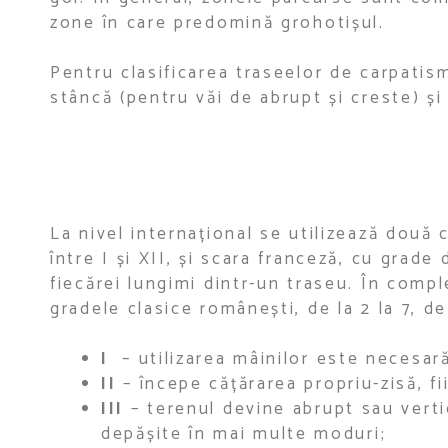
zone în care predomină grohotișul.
Pentru clasificarea traseelor de carpatism
stâncă (pentru văi de abrupt și creste) și 
La nivel internațional se utilizează două 
între I și XII, și scara franceză, cu grade
fiecărei lungimi dintr-un traseu. În compl
gradele clasice românești, de la 2 la 7, d
I
– utilizarea mâinilor este necesară
II
– începe cățărarea propriu-zisă, f
III
– terenul devine abrupt sau vertica
depășite în mai multe moduri;