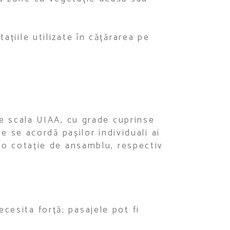
ațiile utilizate în cățărarea pe
ume scala UIAA, cu grade cuprinse
de se acordă pașilor individuali ai
i o cotație de ansamblu, respectiv
ecesita forță; pasajele pot fi