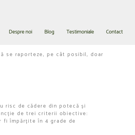
Despre noi
Blog
Testimoniale
Contact
ă se raporteze, pe cât posibil, doar
u risc de cădere din potecă și
cție de trei criterii obiective:
r fi împărțite în 4 grade de