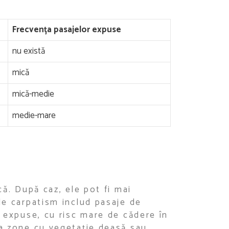
Frecvența pasajelor expuse
nu există
mică
mică-medie
medie-mare
că. După caz, ele pot fi mai
de carpatism includ pasaje de
i expuse, cu risc mare de cădere în
la zone cu vegetație deasă sau