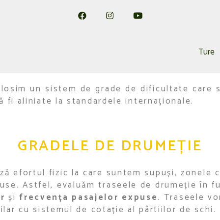
Ture
olosim un sistem de grade de dificultate care s
ă fi aliniate la standardele internaționale.
GRADELE DE DRUMEȚIE
ă efortul fizic la care suntem supuși, zonele c
se. Astfel, evaluăm traseele de drumeție în fun
r
și
frecvența pasajelor expuse
. Traseele vo
milar cu sistemul de cotație al pârtiilor de schi.