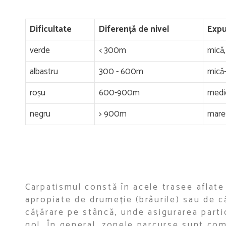
Dificultate
Diferență de nivel
Exp
verde
< 300m
mică,
albastru
300 - 600m
mică-
roșu
600-900m
medie
negru
> 900m
mare-
Carpatismul constă în acele trasee aflate 
apropiate de drumeție (brâurile) sau de c
cățărare pe stâncă, unde asigurarea parti
gol. În general, zonele parcurse sunt com