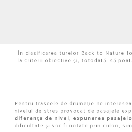
În clasificarea turelor Back to Nature f
la criterii obiective și, totodată, să poat
Pentru traseele de drumeție ne intereseaz
nivelul de stres provocat de pasajele expu
diferența de nivel
,
expunerea pasajelo
dificultate și vor fi notate prin culori, si