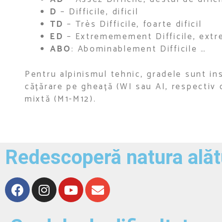
D
– Difficile, dificil
TD
– Très Difficile, foarte dificil
ED
– Extrememement Difficile, extre
ABO
: Abominablement Difficile …
Pentru alpinismul tehnic, gradele sunt ins
cățărare pe gheață (WI sau AI, respectiv c
mixtă (M1-M12).
Redescoperă natura alătu