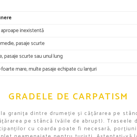
unere
 aproape inexistentă
medie, pasaje scurte
, pasaje scurte sau unul lung
foarte mare, multe pasaje echipate cu lanțuri
GRADELE DE CARPATISM
la granița dintre drumeție și cățărarea pe stân
ățărarea pe stâncă (văile de abrupt). Traseele 
cipanților cu coarda poate fi necesară, porțiun
plet neamenajate pentru turiști. Așteptați-vă 