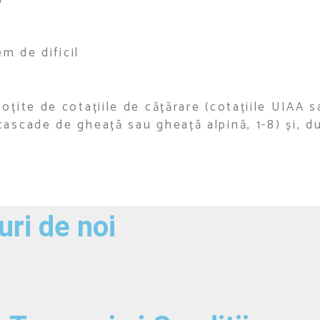
m de dificil
oțite de cotațiile de cățărare (cotațiile UIAA s
ascade de gheață sau gheață alpină, 1-8) și, du
ri de noi