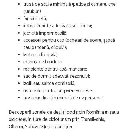
trusă de scule minimală (petice și camere, chei,
șuruburi);
far bicicletă;
îmbrăcăminte adecvată sezonului;
jachetă impermeabilă;
accesorii pentru cap (ochelari de soare, șapcă
sau bandană, căciulă);
lanternă frontală;
mănuși de bicicletă;
recipiente pentru apă, mâncare;
sac de dormit adecvat sezonului;
izolir sau saltea gonflabilă;
ustensile pentru prepararea mesei;
trusă medicală minimală de uz personal.
Descoperă zonele de deal și podiș din România în șaua
bicicletei, în ture de cicloturism prin Transilvania,
Oltenia, Subcarpați și Dobrogea.