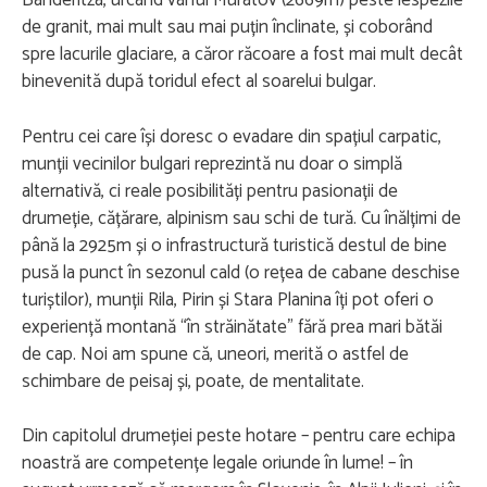
Banderitza, urcând vârful Muratov (2669m) peste lespezile
de granit, mai mult sau mai puțin înclinate, și coborând
spre lacurile glaciare, a căror răcoare a fost mai mult decât
binevenită după toridul efect al soarelui bulgar.
Pentru cei care își doresc o evadare din spațiul carpatic,
munții vecinilor bulgari reprezintă nu doar o simplă
alternativă, ci reale posibilități pentru pasionații de
drumeție, cățărare, alpinism sau schi de tură. Cu înălțimi de
până la 2925m și o infrastructură turistică destul de bine
pusă la punct în sezonul cald (o rețea de cabane deschise
turiștilor), munții Rila, Pirin și Stara Planina îți pot oferi o
experiență montană “în străinătate” fără prea mari bătăi
de cap. Noi am spune că, uneori, merită o astfel de
schimbare de peisaj și, poate, de mentalitate.
Din capitolul drumeției peste hotare – pentru care echipa
noastră are competențe legale oriunde în lume! – în