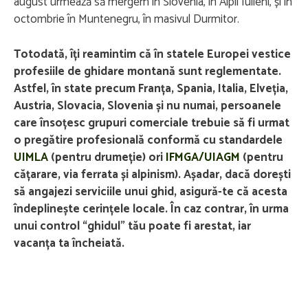
august urmează să mergem în Slovenia, în Alpii Iulieni, și în
octombrie în Muntenegru, în masivul Durmitor.
Totodată, îți reamintim că în statele Europei vestice
profesiile de ghidare montană sunt reglementate.
Astfel, în state precum Franța, Spania, Italia, Elveția,
Austria, Slovacia, Slovenia și nu numai, persoanele
care însoțesc grupuri comerciale trebuie să fi urmat
o pregătire profesională conformă cu standardele
UIMLA
(pentru drumeție) ori
IFMGA/UIAGM
(pentru
cățarare, via ferrata și alpinism). Așadar, dacă dorești
să angajezi serviciile unui ghid, asigură-te că acesta
îndeplinește cerințele locale. În caz contrar, în urma
unui control “ghidul” tău poate fi arestat, iar
vacanța ta încheiată.