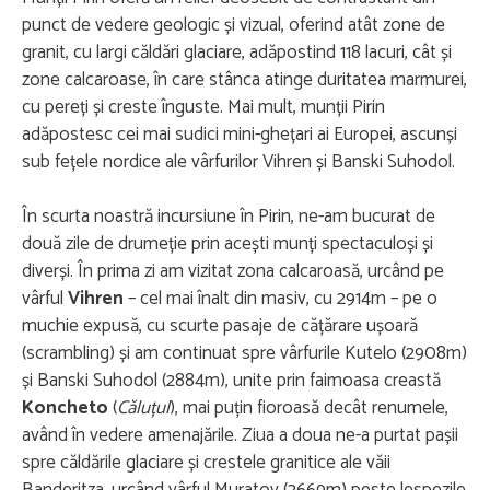
punct de vedere geologic și vizual, oferind atât zone de
granit, cu largi căldări glaciare, adăpostind 118 lacuri, cât și
zone calcaroase, în care stânca atinge duritatea marmurei,
cu pereți și creste înguste. Mai mult, munții Pirin
adăpostesc cei mai sudici mini-ghețari ai Europei, ascunși
sub fețele nordice ale vârfurilor Vihren și Banski Suhodol.
În scurta noastră incursiune în Pirin, ne-am bucurat de
două zile de drumeție prin acești munți spectaculoși și
diverși. În prima zi am vizitat zona calcaroasă, urcând pe
vârful
Vihren
– cel mai înalt din masiv, cu 2914m – pe o
muchie expusă, cu scurte pasaje de cățărare ușoară
(scrambling) și am continuat spre vârfurile Kutelo (2908m)
și Banski Suhodol (2884m), unite prin faimoasa creastă
Koncheto
(
Căluțul
), mai puțin fioroasă decât renumele,
având în vedere amenajările. Ziua a doua ne-a purtat pașii
spre căldările glaciare și crestele granitice ale văii