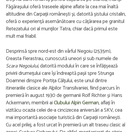
Făgărașului oferă traseele alpine aflate la cea mai înaltă
altitudine din Carpații românești și, datorită șistului cristalin,
oferă o experiență asemănătoare cu cățărarea pe granitul
Retezatului ori al munților Tatra, chiar dacă primul este
mult mai friabil.
Desprinsă spre nord-est din vârful Negoiu (2535m),
Creasta Fierastrau, cunoscută uneori și sub numele de
Scara Negoiului
, datorită modului în care se înfățișează
privirii drumețului care își îndreaptă pașii spre Strunga
Doamnei dinspre Portița Călțului, este unul dintre
itinerariile clasice ale Alpilor Transilvaniei, fiind parcurs în
premieră în august 1930 de germanii Rolf Richter și Hans
Ackermann, membrii ai
Clubului Alpin German
, aflați în
vizităcu ocazia celei de-a cincizecea aniversări a SKV, cea
mai importantă asociație turistică din Carpații românești.
Cu acel prilej, a fost urcat în premieră un alt traseu clasic al