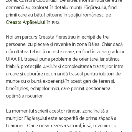
zonei, Custura Ciobanului. De altfel, montaniarzii de etnie
germană au explorat în detaliu munții Făgărașului, fiind
primii care au bătut pitoane în spațiul românesc, pe
Creasta Arpășelului
, în 1912.
Noi am parcurs Creasta Fierastrau în echipă de trei
persoane, cu plecare și revenire în zona Bâlea. Chiar dacă
dificultatea tehnică nu este mare, ea fiind în zona gradului
UIAA III, traseul pune probleme de orientare, iar stânca
friabilă, protecțiile
aerisite
și complexitatea tranzițiilor între
urcare și coborâre recomandă traseul pentru iubitorii de
munte cu o bună experiență în acest gen de teren și,
bineînțeles, echipelor mici, care permit gestionarea
optimă a riscurilor.
La momentul scrierii acestor rânduri, zona înaltă a
munților Făgărașului este acoperită de prima zăpadă a
toamnei… Orice ne-ar rezerva viitorul, însă, revenim cu