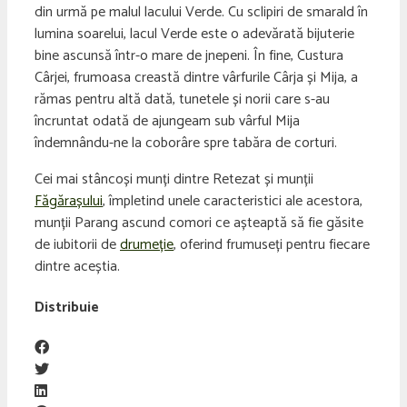
din urmă pe malul lacului Verde. Cu sclipiri de smarald în
lumina soarelui, lacul Verde este o adevărată bijuterie
bine ascunsă într-o mare de jnepeni. În fine, Custura
Cârjei, frumoasa creastă dintre vârfurile Cârja și Mija, a
rămas pentru altă dată, tunetele și norii care s-au
încruntat odată de ajungeam sub vârful Mija
îndemnându-ne la coborâre spre tabăra de corturi.
Cei mai stâncoși munți dintre Retezat și munții
Făgărașului
, împletind unele caracteristici ale acestora,
munții Parang ascund comori ce așteaptă să fie găsite
de iubitorii de
drumeție
, oferind frumuseți pentru fiecare
dintre aceștia.
Distribuie