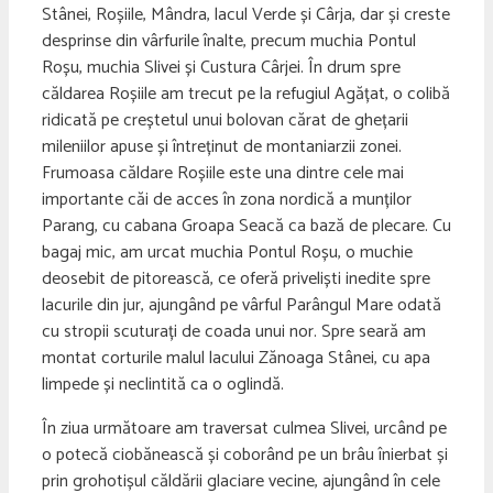
Stânei, Roșiile, Mândra, lacul Verde și Cârja, dar și creste
desprinse din vârfurile înalte, precum muchia Pontul
Roșu, muchia Slivei și Custura Cârjei. În drum spre
căldarea Roșiile am trecut pe la refugiul Agățat, o colibă
ridicată pe creștetul unui bolovan cărat de ghețarii
mileniilor apuse și întreținut de montaniarzii zonei.
Frumoasa căldare Roșiile este una dintre cele mai
importante căi de acces în zona nordică a munților
Parang, cu cabana Groapa Seacă ca bază de plecare. Cu
bagaj mic, am urcat muchia Pontul Roșu, o muchie
deosebit de pitorească, ce oferă priveliști inedite spre
lacurile din jur, ajungând pe vârful Parângul Mare odată
cu stropii scuturați de coada unui nor. Spre seară am
montat corturile malul lacului Zănoaga Stânei, cu apa
limpede și neclintită ca o oglindă.
În ziua următoare am traversat culmea Slivei, urcând pe
o potecă ciobănească și coborând pe un brâu înierbat și
prin grohotișul căldării glaciare vecine, ajungând în cele