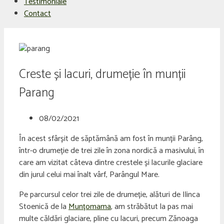
Testimoniale
Contact
Creste și lacuri, drumeție în munții
Parang
08/02/2021
În acest sfârșit de săptămână am fost în munții Parâng,
într-o drumeție de trei zile în zona nordică a masivului, în
care am vizitat câteva dintre crestele și lacurile glaciare
din jurul celui mai înalt vârf, Parângul Mare.
Pe parcursul celor trei zile de drumeție, alături de Ilinca
Stoenică de la
Munțomama
, am străbătut la pas mai
multe căldări glaciare, pline cu lacuri, precum Zănoaga