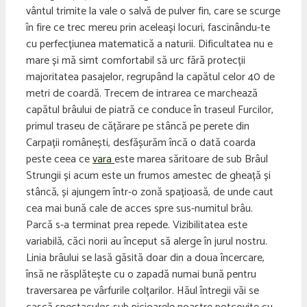
vântul trimite la vale o salvă de pulver fin, care se scurge
în fire ce trec mereu prin aceleași locuri, fascinându-te
cu perfecțiunea matematică a naturii. Dificultatea nu e
mare și mă simt comfortabil să urc fără protecții
majoritatea pasajelor, regrupând la capătul celor 40 de
metri de coardă. Trecem de intrarea ce marchează
capătul brâului de piatră ce conduce în traseul Furcilor,
primul traseu de cățărare pe stâncă pe perete din
Carpații românești, desfășurăm încă o dată coarda
peste ceea ce
vara
este marea săritoare de sub Brâul
Strungii și acum este un frumos amestec de gheață și
stâncă, și ajungem într-o zonă spațioasă, de unde caut
cea mai bună cale de acces spre sus-numitul brâu.
Parcă s-a terminat prea repede. Vizibilitatea este
variabilă, căci norii au început să alerge în jurul nostru.
Linia brâului se lasă găsită doar din a doua încercare,
însă ne răsplătește cu o zapadă numai bună pentru
traversarea pe vârfurile colțarilor. Hăul întregii văi se