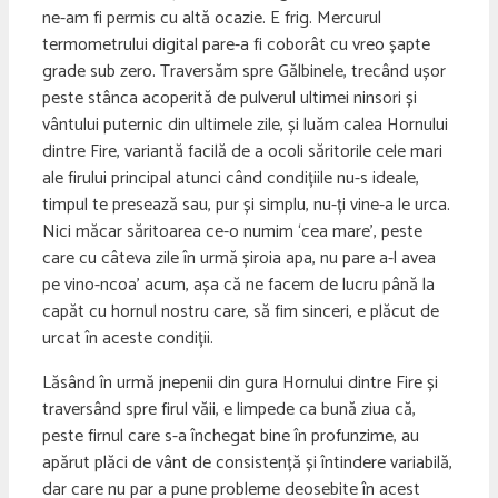
ne-am fi permis cu altă ocazie. E frig. Mercurul
termometrului digital pare-a fi coborât cu vreo șapte
grade sub zero. Traversăm spre Gălbinele, trecând ușor
peste stânca acoperită de pulverul ultimei ninsori și
vântului puternic din ultimele zile, și luăm calea Hornului
dintre Fire, variantă facilă de a ocoli săritorile cele mari
ale firului principal atunci când condițiile nu-s ideale,
timpul te presează sau, pur și simplu, nu-ți vine-a le urca.
Nici măcar săritoarea ce-o numim ‘cea mare’, peste
care cu câteva zile în urmă șiroia apa, nu pare a-l avea
pe vino-ncoa’ acum, așa că ne facem de lucru până la
capăt cu hornul nostru care, să fim sinceri, e plăcut de
urcat în aceste condiții.
Lăsând în urmă jnepenii din gura Hornului dintre Fire și
traversând spre firul văii, e limpede ca bună ziua că,
peste firnul care s-a închegat bine în profunzime, au
apărut plăci de vânt de consistență și întindere variabilă,
dar care nu par a pune probleme deosebite în acest