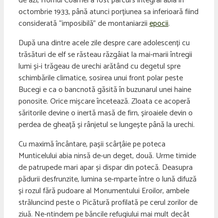
de azi, Hornul Coamei a fost parcurs integral abia în
octombrie 1933, până atunci porțiunea sa inferioară fiind
considerată “imposibilă” de montaniarzii
epocii
.
După una dintre acele zile despre care adolescenți cu
trăsături de elf se răsteau răzgâiat la mai-marii întregii
lumi și-i trăgeau de urechi arătând cu degetul spre
schimbările climatice, sosirea unui front polar peste
Bucegi e ca o bancnotă găsită în buzunarul unei haine
ponosite. Orice mișcare încetează. Zloata ce acoperă
săritorile devine o inertă masă de firn, șiroaiele devin o
perdea de gheață și rânjetul se lungește până la urechi.
Cu maximă încântare, pașii scârțâie pe poteca
Munticelului abia ninsă de-un deget, două. Urme timide
de patrupede mari apar și dispar din potecă. Deasupra
pădurii desfrunzite, lumina se-mparte între o lună difuză
și rozul fără pudoare al Monumentului Eroilor, ambele
străluncind peste o Picătură profilată pe cerul zorilor de
ziuă. Ne-ntindem pe băncile refugiului mai mult decât