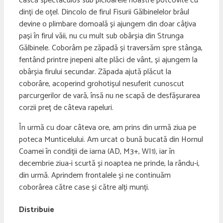
cască spectaculos sub picioarele noastre potcovite cu
dinți de oțel. Dincolo de firul Fisurii Gălbinelelor brâul
devine o plimbare domoală și ajungem din doar câțiva
pași în firul văii, nu cu mult sub obârșia din Strunga
Gălbinele. Coborâm pe zăpadă și traversăm spre stânga,
fentând printre jnepeni alte plăci de vânt, și ajungem la
obârșia firului secundar. Zăpada ajută plăcut la
coborâre, acoperind grohotișul nesuferit cunoscut
parcurgerilor de vară, însă nu ne scapă de desfășurarea
corzii preț de câteva rapeluri.
În urmă cu doar câteva ore, am prins din urmă ziua pe
poteca Munticelului. Am urcat o bună bucată din Hornul
Coamei în condiții de iarna (AD, M3+, WI1), iar în
decembrie ziua-i scurtă și noaptea ne prinde, la rându-i,
din urmă. Aprindem frontalele și ne continuăm
coborârea către case și către alți munți.
Distribuie