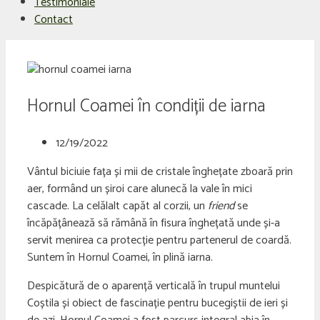
Testimoniale
Contact
Hornul Coamei în condiții de iarna
12/19/2022
Vântul biciuie fața și mii de cristale înghețate zboară prin
aer, formând un șiroi care alunecă la vale în mici
cascade. La celălalt capăt al corzii, un
friend
se
încăpățânează să rămână în fisura înghețată unde și-a
servit menirea ca protecție pentru partenerul de coardă.
Suntem în Hornul Coamei, în plină iarna.
Despicătură de o aparență verticală în trupul muntelui
Coștila și obiect de fascinație pentru bucegiștii de ieri și