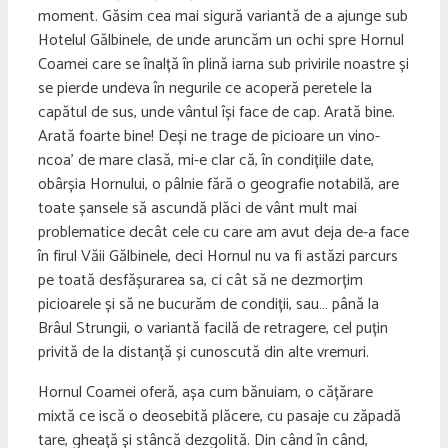
moment. Găsim cea mai sigură variantă de a ajunge sub
Hotelul Gălbinele, de unde aruncăm un ochi spre Hornul
Coamei care se înalță în plină iarna sub privirile noastre și
se pierde undeva în negurile ce acoperă peretele la
capătul de sus, unde vântul își face de cap. Arată bine.
Arată foarte bine! Deși ne trage de picioare un vino-
ncoa’ de mare clasă, mi-e clar că, în condițiile date,
obârșia Hornului, o pâlnie fără o geografie notabilă, are
toate șansele să ascundă plăci de vânt mult mai
problematice decât cele cu care am avut deja de-a face
în firul Văii Gălbinele, deci Hornul nu va fi astăzi parcurs
pe toată desfășurarea sa, ci cât să ne dezmorțim
picioarele și să ne bucurăm de condiții, sau… până la
Brâul Strungii, o variantă facilă de retragere, cel puțin
privită de la distanță și cunoscută din alte vremuri.
Hornul Coamei oferă, așa cum bănuiam, o cățărare
mixtă ce iscă o deosebită plăcere, cu pasaje cu zăpadă
tare, gheață și stâncă dezgolită. Din când în când,