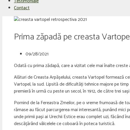
Testimoniale
Contact
Prima zăpadă pe creasta Vartope
09/28/2021
Odată cu prima zădapă, care a vizitat cele mai înalte creste a
Alături de Creasta Arpășelului, creasta Vartopel formează cel
Vartopel, la sud. Lipsită de dificultăți tehnice majore pe ti
premieră în urmă cu peste un secol, în 1912, de către trei sa
Pornind de la Fereastra Zmeilor, pe o vreme frumoasă de toa
rămase au făcut parcurgerea mai interesantă, punând mici pro
unde primii pași ai Urechii Estice erau complet uzi, făcând în
descățărând vâlcelele ce coboară în poteca turistică.