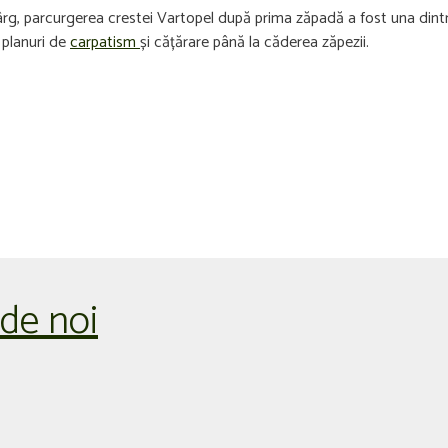
târg, parcurgerea crestei Vartopel după prima zăpadă a fost una dintr
 planuri de
carpatism
și cățărare până la căderea zăpezii.
 de noi