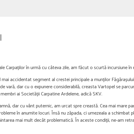
l
le Carpaților în urmă cu câteva zile, am făcut o scurtă incursiune în
 mai accidentat segment al crestei principale a munților Făgărașului 
mp de vară, dar cu o expunere considerabilă, creasta Vartopel se par
și membri ai Societății Carpatine Ardelene, adică SKV.
mnă, dar cu vânt puternic, am urcat spre creastă. Cea mai mare parte
bleme în anumite locuri. Însă nu zăpada, ci umezeala a schimbat pla
aintarea mai mult decât problematică. În aceste condiții, ne-am retra