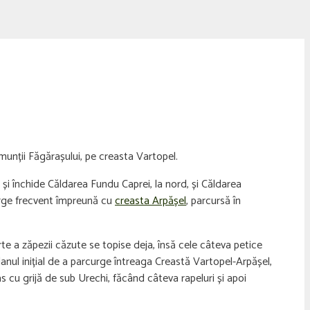
 munții Făgărașului, pe creasta Vartopel.
și închide Căldarea Fundu Caprei, la nord, și Căldarea
curge frecvent împreună cu
creasta Arpășel
, parcursă în
 a zăpezii căzute se topise deja, însă cele câteva petice
nul inițial de a parcurge întreaga Creastă Vartopel-Arpășel,
s cu grijă de sub Urechi, făcând câteva rapeluri și apoi