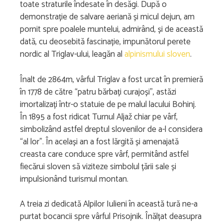
toate straturile îndesate în desăgi. După o
demonstrație de salvare aeriană și micul dejun, am
pornit spre poalele muntelui, admirând, și de această
dată, cu deosebită fascinație, impunătorul perete
nordic al Triglav-ului, leagăn al
alpinismului sloven
.
Înalt de 2864m, vârful Triglav a fost urcat în premieră
în 1778 de către “patru bărbați curajoși”, astăzi
imortalizați într-o statuie de pe malul lacului Bohinj.
În 1895 a fost ridicat Turnul Aljaž chiar pe vârf,
simbolizând astfel dreptul slovenilor de a-l considera
“al lor”. În același an a fost lărgită și amenajată
creasta care conduce spre vârf, permitând astfel
fiecărui sloven să viziteze simbolul țării sale și
impulsionând turismul montan.
A treia zi dedicată Alpilor Iulieni în această tură ne-a
purtat bocancii spre vârful Prisojnik. Înălțat deasupra