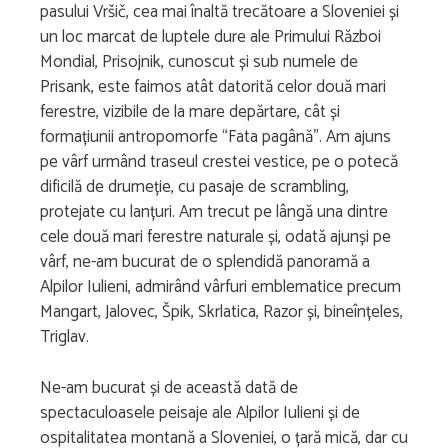
pasului Vršič, cea mai înaltă trecătoare a Sloveniei și
un loc marcat de luptele dure ale Primului Război
Mondial, Prisojnik, cunoscut și sub numele de
Prisank, este faimos atât datorită celor două mari
ferestre, vizibile de la mare depărtare, cât și
formațiunii antropomorfe “Fata pagână”. Am ajuns
pe vârf urmând traseul crestei vestice, pe o potecă
dificilă de drumeție, cu pasaje de scrambling,
protejate cu lanțuri. Am trecut pe lângă una dintre
cele două mari ferestre naturale și, odată ajunși pe
vârf, ne-am bucurat de o splendidă panoramă a
Alpilor Iulieni, admirând vârfuri emblematice precum
Mangart, Jalovec, Špik, Skrlatica, Razor și, bineînțeles,
Triglav.
Ne-am bucurat și de această dată de
spectaculoasele peisaje ale Alpilor Iulieni și de
ospitalitatea montană a Sloveniei, o țară mică, dar cu