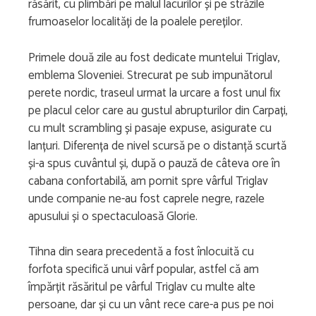
răsărit, cu plimbări pe malul lacurilor și pe străzile
frumoaselor localități de la poalele pereților.
Primele două zile au fost dedicate muntelui Triglav,
emblema Sloveniei. Strecurat pe sub impunătorul
perete nordic, traseul urmat la urcare a fost unul fix
pe placul celor care au gustul abrupturilor din Carpați,
cu mult scrambling și pasaje expuse, asigurate cu
lanțuri. Diferența de nivel scursă pe o distanță scurtă
și-a spus cuvântul și, după o pauză de câteva ore în
cabana confortabilă, am pornit spre vârful Triglav
unde companie ne-au fost caprele negre, razele
apusului și o spectaculoasă Glorie.
Tihna din seara precedentă a fost înlocuită cu
forfota specifică unui vârf popular, astfel că am
împărțit răsăritul pe vârful Triglav cu multe alte
persoane, dar și cu un vânt rece care-a pus pe noi