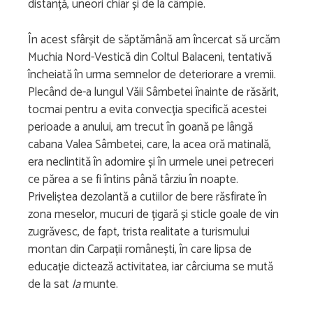
distanță, uneori chiar și de la câmpie.
În acest sfârșit de săptămână am încercat să urcăm
Muchia Nord-Vestică din Coltul Balaceni, tentativă
încheiată în urma semnelor de deteriorare a vremii.
Plecând de-a lungul Văii Sâmbetei înainte de răsărit,
tocmai pentru a evita convecția specifică acestei
perioade a anului, am trecut în goană pe lângă
cabana Valea Sâmbetei, care, la acea oră matinală,
era neclintită în adomire și în urmele unei petreceri
ce părea a se fi întins până târziu în noapte.
Priveliștea dezolantă a cutiilor de bere răsfirate în
zona meselor, mucuri de țigară și sticle goale de vin
zugrăvesc, de fapt, trista realitate a turismului
montan din Carpații românești, în care lipsa de
educație dictează activitatea, iar cârciuma se mută
de la sat
la
munte.