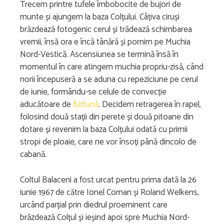
Trecem printre tufele îmbobocite de bujori de
munte și ajungem la baza Colțului. Câțiva ciruși
brăzdează fotogenic cerul și trădează schimbarea
vremii, însă ora e încă tânără și pornim pe Muchia
Nord-Vestică. Ascensiunea se termină însă în
momentul în care atingem muchia propriu-zisă, când
norii începuseră a se aduna cu repeziciune pe cerul
de iunie, formându-se celule de convecție
aducătoare de
furtună
. Decidem retragerea în rapel,
folosind două stații din perete și două pitoane din
dotare și revenim la baza Colțului odată cu primii
stropi de ploaie, care ne vor însoți până dincolo de
cabană.
Coltul Balaceni a fost urcat pentru prima dată la 26
iunie 1967 de către Ionel Coman și Roland Welkens,
urcând parțial prin diedrul proeminent care
brăzdează Colțul și ieșind apoi spre Muchia Nord-