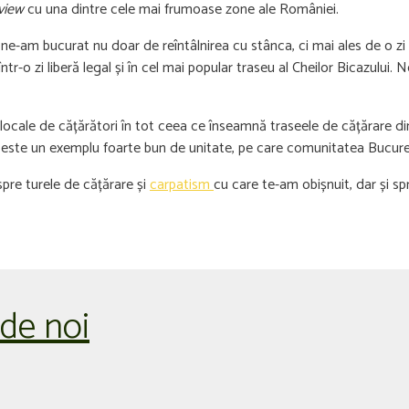
 view
cu una dintre cele mai frumoase zone ale României.
 ne-am bucurat nu doar de reîntâlnirea cu stânca, ci mai ales de o 
-o zi liberă legal și în cel mai popular traseu al Cheilor Bicazului. N
ocale de cățărători în tot ceea ce înseamnă traseele de cățărare din 
țe; este un exemplu foarte bun de unitate, pe care comunitatea Bucure
spre turele de cățărare și
carpatism
cu care te-am obișnuit, dar și s
 de noi