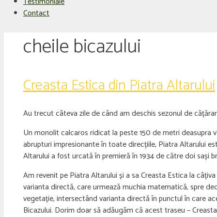
Testimoniale
Contact
cheile bicazului
Creasta Estica din Piatra Altarului
Au trecut câteva zile de când am deschis sezonul de cățărare c
Un monolit calcaros ridicat la peste 150 de metri deasupra văi
abrupturi impresionante în toate direcțiile, Piatra Altarului e
Altarului a fost urcată în premieră în 1934 de către doi sași 
Am revenit pe Piatra Altarului și a sa Creasta Estica la câțiva
varianta directă, care urmează muchia matematică, spre deose
vegetație, intersectând varianta directă în punctul în care ac
Bicazului. Dorim doar să adăugăm că acest traseu – Creasta Es