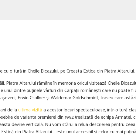
u o tură în Cheile Bicazului, pe Creasta Estica din Piatra Altarului.
i, Piatra Altarului rămâne în memoria oricui vizitează Cheile Bicazulu
ste unul dintre puținele vârfuri din Carpații românești care nu poate fi
brașoveni, Erwin Csallner și Waldemar Goldschmidt, traseu care astăzi
 ani de la
ultima vizită
a acestor locuri spectaculoase, într-o tură cl
bire de varianta premierei din 1952 (realizată de echipa Armatei, c
easta devine verticală. Nu vom stărui a relua descrierea pentru ceea c
tică din Piatra Altarului – este unul accesibil și celor cu mai puțină