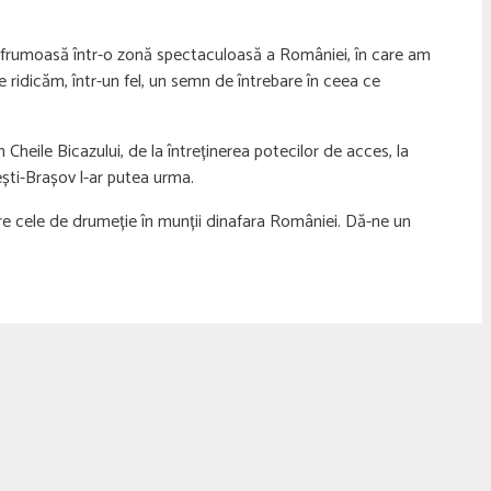
zi frumoasă într-o zonă spectaculoasă a României, în care am
e ridicăm, într-un fel, un semn de întrebare în ceea ce
Cheile Bicazului, de la întreținerea potecilor de acces, la
ști-Brașov l-ar putea urma.
pre cele de drumeție în munții dinafara României. Dă-ne un