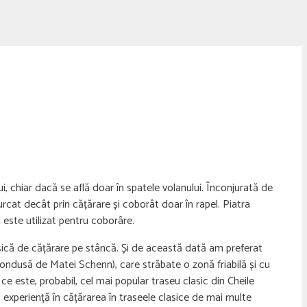
i, chiar dacă se află doar în spatele volanului. Înconjurată de
 urcat decât prin cățărare și coborât doar în rapel. Piatra
 este utilizat pentru coborâre.
asică de cățărare pe stâncă. Și de această dată am preferat
ondusă de Matei Schenn), care străbate o zonă friabilă și cu
e este, probabil, cel mai popular traseu clasic din Cheile
 experiență în cățărarea în traseele clasice de mai multe