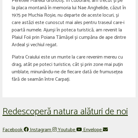
Peretele Marelui Grohotiș. În coborâre, am trecut și pe
la placa montană în memoria lui Nae Anghelide, căzut în
1975 pe Muchia Roșie, nu departe de aceste locuri, și
care astăzi este cunoscut mai ales pentru traseul care-i
poartă numele. Ajunși în poteca turistică, am revenit la
Plaiul Foii prin Poiana Tămășel și cumpăna de ape dintre
Ardeal și vechiul regat.
Piatra Craiului este un munte la care revenim mereu cu
drag, atât pe poteci turistice, cât și prin zone mai puțin
umblate, minunându-ne de fiecare dată de frumusețea
fără de seamăn între Carpați.
Redescoperă natura alături de noi
Facebook
Instagram
Youtube
Envelope