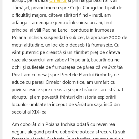
abrupt, pe la baza
Umerilor
și prin largul bazin al Văii
Tămășel, privind mereu spre Colțul Carugelor. Lipsit de
dificultăți majore, câteva săritori fiind – inutil, am
adăuga – amenajate pentru înlesnirea urcării, firul
principal al văii Padina Lancii conduce în frumoasa
Poiana Inchisa, suspendată sub cer, la aproape 2000 de
metri altitudine, un loc de o deosebită frumusețe. Cu
vânt puternic pe creastă și un zâmbet preț de câteva
raze ale soarelui, am zăbovit în poiană, bucurându-ne
ochii și sufletele de frumusețea ce părea că
ne închide
.
Privit-am cu nesaț spre Peretele Marelui Grohotiș ce
aduce cu pereții Cimelor dolomitice, am urmărit cu
privirea ieșirile spre creastă și spre brâurile care străbat
abruptul și am povestit frânturi din istoria explorării
locurilor umblate la început de vânătorii sași, încă din
secolul al XIX-lea.
Am coborât din Poiana Inchisa odată cu revenirea
negurii, alegând pentru coborâre poteca strecurată sub