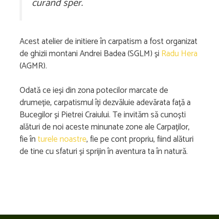
curând sper.
Acest atelier de initiere în carpatism a fost organizat
de ghizii montani Andrei Badea (SGLM) și
Radu Hera
(AGMR).
Odată ce ieși din zona potecilor marcate de
drumeție, carpatismul îți dezvăluie adevărata față a
Bucegilor și Pietrei Craiului. Te invităm să cunoști
alături de noi aceste minunate zone ale Carpaților,
fie în
turele noastre
, fie pe cont propriu, fiind alături
de tine cu sfaturi și sprijin în aventura ta în natură.