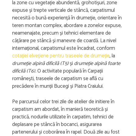
la zone cu vegetație abundentă, grohotișuri, zone
expuse și trepte verticale de stâncă, carpatismul
necesită o bună experiență în drumeție, orientare în
teren montan complex, abordare a zonelor expuse,
neamenajate, precum și tehnici elementare de
cățărare pe stâncă și manevre de coardă. La nivel
internațional, carpatismul este încadrat, conform
cotației elvețiene pentru traseele de drumeție
, la
drumeție alpină dificilă (T5)
și
drumeție alpină foarte
dificilă (T6).
O activitate populară în Carpații
românești, traseele de carpatism se află cu
precădere în munții Bucegi și Piatra Craiului.
Pe parcursul celor trei zile de atelier de initiere în
carpatism am abordat, în manieră teoretică și
practică, nodurile utilizate în carpatim, tehnici de
deplasare pe stâncă în bocanci, asigurarea
partenerului și coborârea în rapel. Două zile au fost