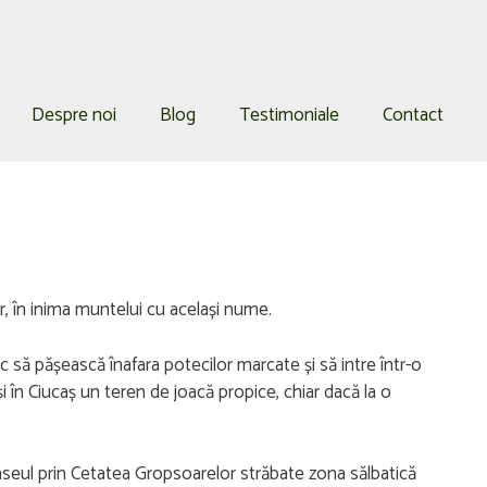
Despre noi
Blog
Testimoniale
Contact
, în inima muntelui cu același nume.
sc să pășească înafara potecilor marcate și să intre într-o
i în Ciucaș un teren de joacă propice, chiar dacă la o
traseul prin Cetatea Gropsoarelor străbate zona sălbatică