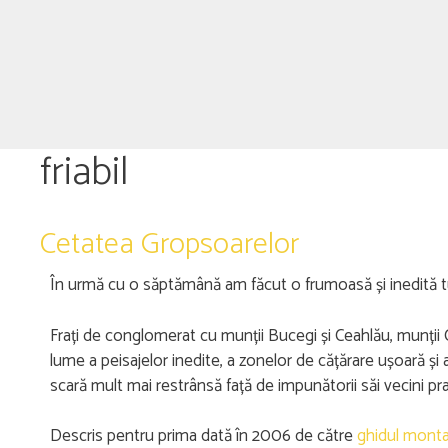
friabil
Cetatea Gropsoarelor
În urmă cu o săptămână am făcut o frumoasă și inedită tu
Frați de conglomerat cu munții Bucegi și Ceahlău, munții Ci
lume a peisajelor inedite, a zonelor de cățărare ușoară și 
scară mult mai restrânsă față de impunătorii săi vecini pr
Descris pentru prima dată în 2006 de către
ghidul mont