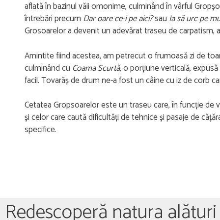
aflată în bazinul văii omonime, culminând în vârful Gropșoa
întrebări precum
Dar oare ce-i pe aici?
sau
Ia să urc pe mu
Grosoarelor a devenit un adevărat traseu de carpatism, abo
Amintite fiind acestea, am petrecut o frumoasă zi de toamn
culminând cu
Coama Scurtă,
o porțiune verticală, expusă 
facil. Tovarăș de drum ne-a fost un câine cu iz de corb car
Cetatea Gropsoarelor este un traseu care, în funcție de va
și celor care caută dificultăți de tehnice și pasaje de căț
specifice.
Redescoperă natura alături