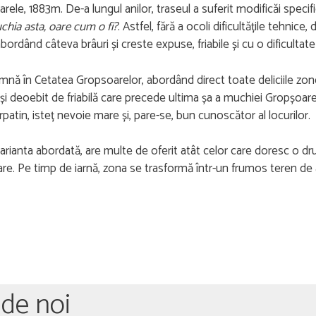
rele, 1883m. De-a lungul anilor, traseul a suferit modificăi specif
chia asta, oare cum o fi?
. Astfel, fără a ocoli dificultățile tehnic
rdând câteva brâuri și creste expuse, friabile și cu o dificultate
ă în Cetatea Gropsoarelor, abordând direct toate deliciile zonei, 
și deoebit de friabilă care precede ultima șa a muchiei Gropșoarel
patin, isteț nevoie mare și, pare-se, bun cunoscător al locurilor.
rianta abordată, are multe de oferit atât celor care doresc o drum
ărare. Pe timp de iarnă, zona se trasformă într-un frumos teren de a
 de noi