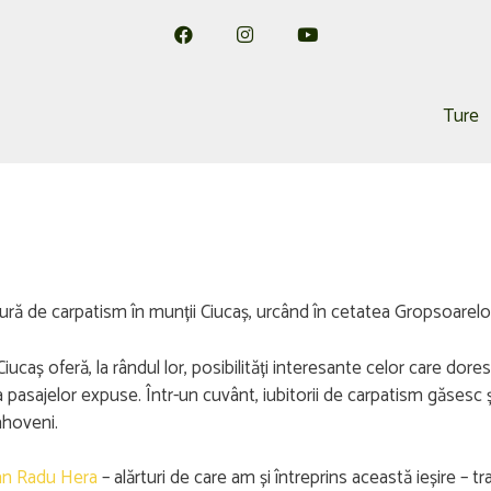
Ture
ră de carpatism în munții Ciucaș, urcând în cetatea Gropsoarelor
ucaș oferă, la rândul lor, posibilități interesante celor care dore
a pasajelor expuse. Într-un cuvânt, iubitorii de carpatism găsesc ș
ahoveni.
an
Radu Hera
– alărturi de care am și întreprins această ieșire – 