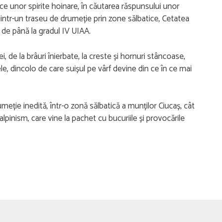
ice unor spirite hoinare, în căutarea răspunsului unor
e, dintr-un traseu de drumeție prin zone sălbatice, Cetatea
 de până la gradul IV UIAA.
de la brâuri înierbate, la creste și hornuri stâncoase,
e, dincolo de care suișul pe vârf devine din ce în ce mai
eție inedită, într-o zonă sălbatică a munților Ciucaș, cât
lpinism, care vine la pachet cu bucuriile și provocările