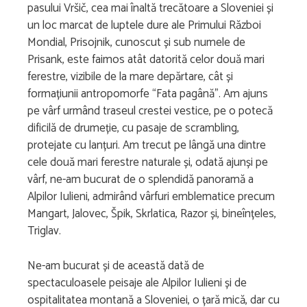
pasului Vršič, cea mai înaltă trecătoare a Sloveniei și
un loc marcat de luptele dure ale Primului Război
Mondial, Prisojnik, cunoscut și sub numele de
Prisank, este faimos atât datorită celor două mari
ferestre, vizibile de la mare depărtare, cât și
formațiunii antropomorfe “Fata pagână”. Am ajuns
pe vârf urmând traseul crestei vestice, pe o potecă
dificilă de drumeție, cu pasaje de scrambling,
protejate cu lanțuri. Am trecut pe lângă una dintre
cele două mari ferestre naturale și, odată ajunși pe
vârf, ne-am bucurat de o splendidă panoramă a
Alpilor Iulieni, admirând vârfuri emblematice precum
Mangart, Jalovec, Špik, Skrlatica, Razor și, bineînțeles,
Triglav.
Ne-am bucurat și de această dată de
spectaculoasele peisaje ale Alpilor Iulieni și de
ospitalitatea montană a Sloveniei, o țară mică, dar cu