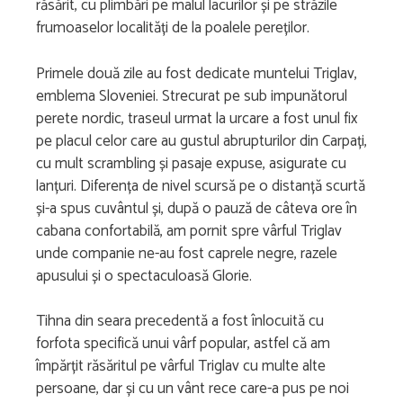
răsărit, cu plimbări pe malul lacurilor și pe străzile
frumoaselor localități de la poalele pereților.
Primele două zile au fost dedicate muntelui Triglav,
emblema Sloveniei. Strecurat pe sub impunătorul
perete nordic, traseul urmat la urcare a fost unul fix
pe placul celor care au gustul abrupturilor din Carpați,
cu mult scrambling și pasaje expuse, asigurate cu
lanțuri. Diferența de nivel scursă pe o distanță scurtă
și-a spus cuvântul și, după o pauză de câteva ore în
cabana confortabilă, am pornit spre vârful Triglav
unde companie ne-au fost caprele negre, razele
apusului și o spectaculoasă Glorie.
Tihna din seara precedentă a fost înlocuită cu
forfota specifică unui vârf popular, astfel că am
împărțit răsăritul pe vârful Triglav cu multe alte
persoane, dar și cu un vânt rece care-a pus pe noi