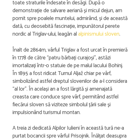
toate straturile îndesate în desăgi. După o
demonstrație de salvare aeriană și micul dejun, am
pornit spre poalele muntelui, admirând, și de această
dată, cu deosebită fascinație, impunătorul perete
nordic al Triglav-ului, leagăn al
alpinismului sloven
.
Înalt de 2864m, vârful Triglav a fost urcat în premieră
în 1778 de către “patru bărbați curajoși”, astăzi
imortalizați într-o statuie de pe malul lacului Bohinj.
În 1895 a fost ridicat Turnul Aljaž chiar pe vârf,
simbolizând astfel dreptul slovenilor de a-l considera
“al lor”. În același an a fost lărgită și amenajată
creasta care conduce spre vârf, permitând astfel
fiecărui sloven să viziteze simbolul țării sale și
impulsionând turismul montan.
A treia zi dedicată Alpilor Iulieni în această tură ne-a
purtat bocancii spre vârful Prisojnik. Înălțat deasupra