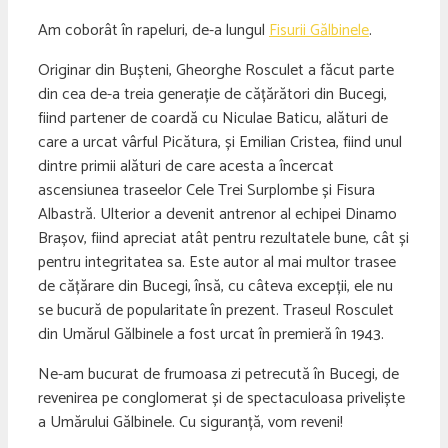
Am coborât în rapeluri, de-a lungul
Fisurii Gălbinele
.
Originar din Bușteni, Gheorghe Rosculet a făcut parte
din cea de-a treia generație de cățărători din Bucegi,
fiind partener de coardă cu Niculae Baticu, alături de
care a urcat vârful Picătura, și Emilian Cristea, fiind unul
dintre primii alături de care acesta a încercat
ascensiunea traseelor Cele Trei Surplombe și Fisura
Albastră. Ulterior a devenit antrenor al echipei Dinamo
Brașov, fiind apreciat atât pentru rezultatele bune, cât și
pentru integritatea sa. Este autor al mai multor trasee
de cățărare din Bucegi, însă, cu câteva excepții, ele nu
se bucură de popularitate în prezent. Traseul Rosculet
din Umărul Gălbinele a fost urcat în premieră în 1943.
Ne-am bucurat de frumoasa zi petrecută în Bucegi, de
revenirea pe conglomerat și de spectaculoasa priveliște
a Umărului Gălbinele. Cu siguranță, vom reveni!