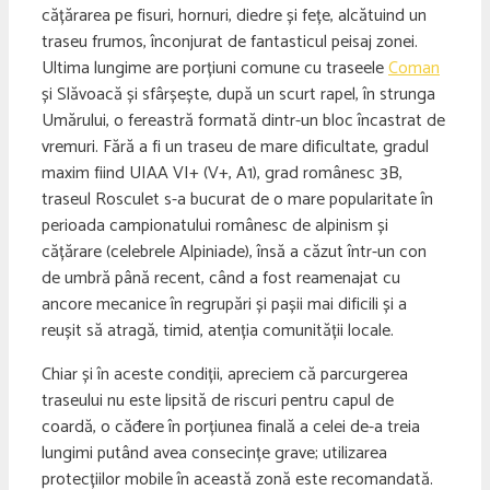
cățărarea pe fisuri, hornuri, diedre și fețe, alcătuind un
traseu frumos, înconjurat de fantasticul peisaj zonei.
Ultima lungime are porțiuni comune cu traseele
Coman
și Slăvoacă și sfârșește, după un scurt rapel, în strunga
Umărului, o fereastră formată dintr-un bloc încastrat de
vremuri. Fără a fi un traseu de mare dificultate, gradul
maxim fiind UIAA VI+ (V+, A1), grad românesc 3B,
traseul Rosculet s-a bucurat de o mare popularitate în
perioada campionatului românesc de alpinism și
cățărare (celebrele Alpiniade), însă a căzut într-un con
de umbră până recent, când a fost reamenajat cu
ancore mecanice în regrupări și pașii mai dificili și a
reușit să atragă, timid, atenția comunității locale.
Chiar și în aceste condiții, apreciem că parcurgerea
traseului nu este lipsită de riscuri pentru capul de
coardă, o căđere în porțiunea finală a celei de-a treia
lungimi putând avea consecințe grave; utilizarea
protecțiilor mobile în această zonă este recomandată.