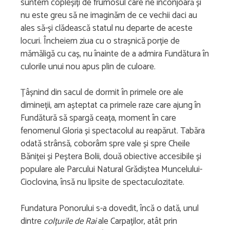
suntem copleșiți de frumosul care ne înconjoară și
nu este greu să ne imaginăm de ce vechii daci au
ales să-și clădească statul nu departe de aceste
locuri. Încheiem ziua cu o strașnică porție de
mămăligă cu caș, nu înainte de a admira Fundătura în
culorile unui nou apus plin de culoare.
Țâșnind din sacul de dormit în primele ore ale
dimineții, am așteptat ca primele raze care ajung în
Fundătură să spargă ceața, moment în care
fenomenul Gloria și spectacolul au reapărut. Tabăra
odată strânsă, coborâm spre vale și spre Cheile
Băniței și Peștera Bolii, două obiective accesibile și
populare ale Parcului Natural Grădiștea Muncelului-
Cioclovina, însă nu lipsite de spectaculozitate.
Fundatura Ponorului s-a dovedit, încă o dată, unul
dintre
colțurile de Rai
ale Carpaților, atât prin