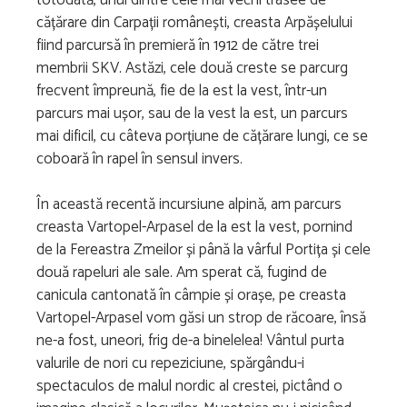
cățărare din Carpații românești, creasta Arpășelului
fiind parcursă în premieră în 1912 de către trei
membrii SKV. Astăzi, cele două creste se parcurg
frecvent împreună, fie de la est la vest, într-un
parcurs mai ușor, sau de la vest la est, un parcurs
mai dificil, cu câteva porțiune de cățărare lungi, ce se
coboară în rapel în sensul invers.
În această recentă incursiune alpină, am parcurs
creasta Vartopel-Arpasel de la est la vest, pornind
de la Fereastra Zmeilor și până la vârful Portița și cele
două rapeluri ale sale. Am sperat că, fugind de
canicula cantonată în câmpie și orașe, pe creasta
Vartopel-Arpasel vom găsi un strop de răcoare, însă
ne-a fost, uneori, frig de-a binelelea! Vântul purta
valurile de nori cu repeziciune, spărgându-i
spectaculos de malul nordic al crestei, pictând o