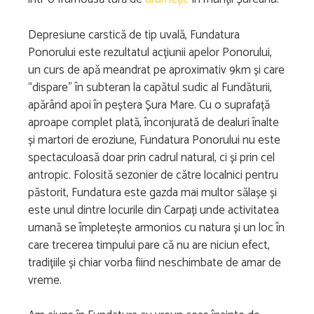
Depresiune carstică de tip uvală, Fundatura
Ponorului este rezultatul acțiunii apelor Ponorului,
un curs de apă meandrat pe aproximativ 9km și care
“dispare” în subteran la capătul sudic al Fundăturii,
apărând apoi în peștera Șura Mare. Cu o suprafață
aproape complet plată, înconjurată de dealuri înalte
și martori de eroziune, Fundatura Ponorului nu este
spectaculoasă doar prin cadrul natural, ci și prin cel
antropic. Folosită sezonier de către localnici pentru
păstorit, Fundatura este gazda mai multor sălașe și
este unul dintre locurile din Carpați unde activitatea
umană se împletește armonios cu natura și un loc în
care trecerea timpului pare că nu are niciun efect,
tradițiile și chiar vorba fiind neschimbate de amar de
vreme.