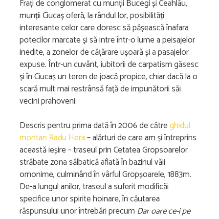
Frați de conglomerat cu munții Bucegi și Ceahlău,
munții Ciucaș oferă, la rândul lor, posibilități
interesante celor care doresc să pășească înafara
potecilor marcate și să intre într-o lume a peisajelor
inedite, a zonelor de cățărare ușoară și a pasajelor
expuse. Într-un cuvânt, iubitorii de carpatism găsesc
și în Ciucaș un teren de joacă propice, chiar dacă la o
scară mult mai restrânsă față de impunătorii săi
vecini prahoveni.
Descris pentru prima dată în 2006 de către
ghidul
montan
Radu Hera
– alărturi de care am și întreprins
această ieșire – traseul prin Cetatea Gropsoarelor
străbate zona sălbatică aflată în bazinul văii
omonime, culminând în vârful Gropșoarele, 1883m.
De-a lungul anilor, traseul a suferit modificăi
specifice unor spirite hoinare, în căutarea
răspunsului unor întrebări precum
Dar oare ce-i pe