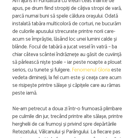
Am ajuns în Fundatura cu vreun ceas înainte de
apus, pe drum fiind stropiți de câțiva stropi de vară,
parcă numai buni să spele căldura orașului. Odată
instalată tabăra multicoloră de corturi, ne bucurăm
de culorile apusului strecurate printre norii care-
acum se împrăștie, lăsând loc unei lumini calde și
blânde. Focul de tabără a jucat vesel în vatră – ba
chiar câteva scântei îndrăznețe au găsit de cuviință
să pârlească niște țoale – iar peste noapte a plouat
serios, cu tunete și fulgere.
Fenomenul Gloria
este
vedeta dimineții, la fel cum este și ceața care acum
se risipește printre sălașe și căpițele care au rămas
peste iarnă.
Ne-am petrecut a doua zi într-o frumoasă plimbare
pe culmile din jur, trecând printre alte sălașe, printre
herghelii de cai frumoși și privind spre depărtările
Retezatului, Vâlcanului și Parângului. La fiecare pas