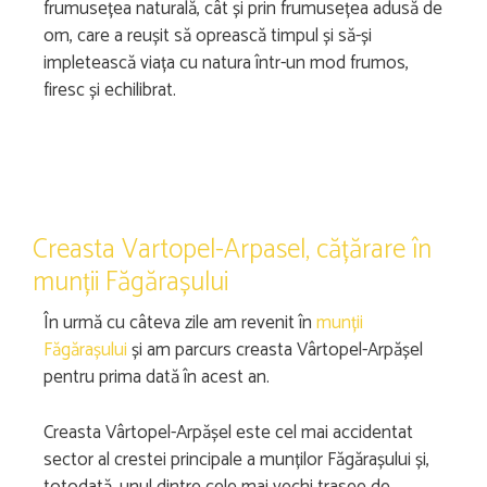
frumusețea naturală, cât și prin frumusețea adusă de
om, care a reușit să oprească timpul și să-și
impletească viața cu natura într-un mod frumos,
firesc și echilibrat.
Creasta Vartopel-Arpasel, cățărare în
munții Făgărașului
În urmă cu câteva zile am revenit în
munții
Făgărașului
și am parcurs creasta Vârtopel-Arpășel
pentru prima dată în acest an.
Creasta Vârtopel-Arpășel este cel mai accidentat
sector al crestei principale a munților Făgărașului și,
totodată, unul dintre cele mai vechi trasee de