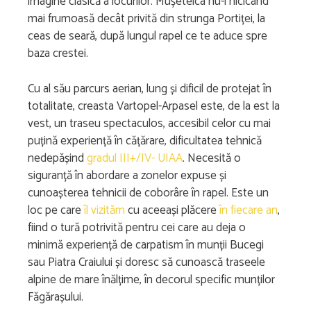
imagine clasică a locurilor. Mușeteica nu-i nicicând
mai frumoasă decât privită din strunga Portiței, la
ceas de seară, după lungul rapel ce te aduce spre
baza crestei.
Cu al său parcurs aerian, lung și dificil de protejat în
totalitate, creasta Vartopel-Arpasel este, de la est la
vest, un traseu spectaculos, accesibil celor cu mai
puțină experiență în cățărare, dificultatea tehnică
nedepășind
gradul III+/IV- UIAA
. Necesită o
siguranță în abordare a zonelor expuse și
cunoașterea tehnicii de coborâre în rapel. Este un
loc pe care
îl vizităm
cu aceeași plăcere
în fiecare an
,
fiind o tură potrivită pentru cei care au deja o
minimă experiență de carpatism în munții Bucegi
sau Piatra Craiului și doresc să cunoască traseele
alpine de mare înălțime, în decorul specific munților
Făgărașului.