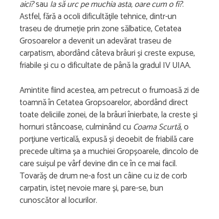
aici?
sau
Ia să urc pe muchia asta, oare cum o fi?
.
Astfel, fără a ocoli dificultățile tehnice, dintr-un
traseu de drumeție prin zone sălbatice, Cetatea
Grosoarelor a devenit un adevărat traseu de
carpatism, abordând câteva brâuri și creste expuse,
friabile și cu o dificultate de până la gradul IV UIAA.
Amintite fiind acestea, am petrecut o frumoasă zi de
toamnă în Cetatea Gropsoarelor, abordând direct
toate deliciile zonei, de la brâuri înierbate, la creste și
hornuri stâncoase, culminând cu
Coama Scurtă,
o
porțiune verticală, expusă și deoebit de friabilă care
precede ultima șa a muchiei Gropșoarele, dincolo de
care suișul pe vârf devine din ce în ce mai facil.
Tovarăș de drum ne-a fost un câine cu iz de corb
carpatin, isteț nevoie mare și, pare-se, bun
cunoscător al locurilor.