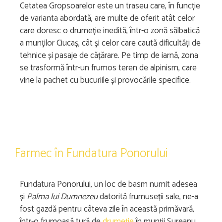
Cetatea Gropsoarelor este un traseu care, în funcție
de varianta abordată, are multe de oferit atât celor
care doresc o drumeție inedită, într-o zonă sălbatică
a munților Ciucaș, cât și celor care caută dificultăți de
tehnice și pasaje de cățărare. Pe timp de iarnă, zona
se trasformă într-un frumos teren de alpinism, care
vine la pachet cu bucuriile și provocările specifice.
Farmec în Fundatura Ponorului
Fundatura Ponorului, un loc de basm numit adesea
și
Palma lui Dumnezeu
datorită frumuseții sale, ne-a
fost gazdă pentru câteva zile în această primăvară,
într-o frumoasă tură de
drumeție
în munții Șureanu.