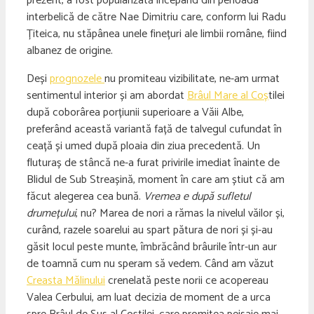
prezent, a fost popularizată începând din perioada
interbelică de către Nae Dimitriu care, conform lui Radu
Țiteica, nu stăpânea unele finețuri ale limbii române, fiind
albanez de origine.
Deși
prognozele
nu promiteau vizibilitate, ne-am urmat
sentimentul interior și am abordat
Brâul Mare al Coș
tilei
după coborârea porțiunii superioare a Văii Albe,
preferând această variantă față de talvegul cufundat în
ceață și umed după ploaia din ziua precedentă. Un
fluturaș de stâncă ne-a furat privirile imediat înainte de
Blidul de Sub Streașină, moment în care am știut că am
făcut alegerea cea bună.
Vremea e după sufletul
drumețului
, nu? Marea de nori a rămas la nivelul văilor și,
curând, razele soarelui au spart pătura de nori și și-au
găsit locul peste munte, îmbrăcând brâurile într-un aur
de toamnă cum nu speram să vedem. Când am văzut
Creasta Mălinului
crenelată peste norii ce acopereau
Valea Cerbului, am luat decizia de moment de a urca