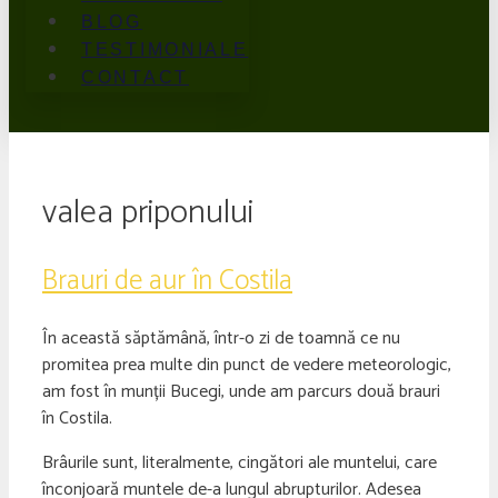
BLOG
TESTIMONIALE
CONTACT
valea priponului
Brauri de aur în Costila
În această săptămână, într-o zi de toamnă ce nu
promitea prea multe din punct de vedere meteorologic,
am fost în munții Bucegi, unde am parcurs două brauri
în Costila.
Brâurile sunt, literalmente, cingători ale muntelui, care
înconjoară muntele de-a lungul abrupturilor. Adesea