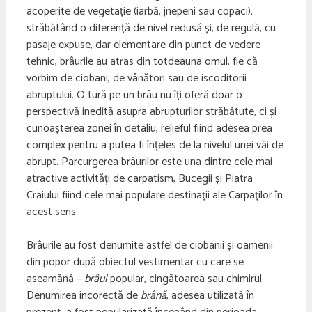
acoperite de vegetație (iarbă, jnepeni sau copaci),
străbătând o diferență de nivel redusă și, de regulă, cu
pasaje expuse, dar elementare din punct de vedere
tehnic, brâurile au atras din totdeauna omul, fie că
vorbim de ciobani, de vânători sau de iscoditorii
abruptului. O tură pe un brâu nu îți oferă doar o
perspectivă inedită asupra abrupturilor străbătute, ci și
cunoașterea zonei în detaliu, relieful fiind adesea prea
complex pentru a putea fi înțeles de la nivelul unei văi de
abrupt. Parcurgerea brâurilor este una dintre cele mai
atractive activități de carpatism, Bucegii și Piatra
Craiului fiind cele mai populare destinații ale Carpaților în
acest sens.
Brâurile au fost denumite astfel de ciobanii și oamenii
din popor după obiectul vestimentar cu care se
aseamănă –
brâul
popular, cingătoarea sau chimirul.
Denumirea incorectă de
brână
, adesea utilizată în