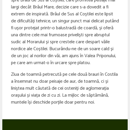
spre Brâul de Sus al Coștilei, care promitea peisaje mai
largi decât Brâul Mare, decizie care s-a dovedit a fi
extrem de inspirată. Brâul de Sus al Coștilei este lipsit
de dificultăți tehnice, un singur punct mai delicat putând
fi ușor protejat printr-o balustradă de coardă, și oferă
una dintre cele mai frumoase priveliști spre abruptul
sudic al Morarului și spre crestele care despart văile
nordice ale Coștilei. Bucurându-ne de un soare cald și
de un joc al norilor din văi, am ajuns în Valea Priponului,
pe care am urmat-o în urcare spre platou.
Ziua de toamnă petrecută pe cele două brauri în Costila
a însemnat nu doar peisaje de aur, de toamnă, ci și
liniștea mult căutată de cei osteniți de aglomerația
orașului și viața de zi cu zi. La mijloc de săptămână,
muntele își deschide porțile doar pentru noi.