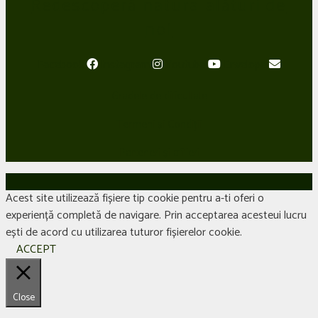
Redescoperă natura alături de
noi
Facebook
Instagram
Youtube
Envelope
Gradele de dificultate
Termeni și Condiții
Parteneri și afilieri
Acest site utilizează fișiere tip cookie pentru a-ti oferi o
experiență completă de navigare. Prin acceptarea acesteui lucru
ești de acord cu utilizarea tuturor fișierelor cookie.
ACCEPT
Close