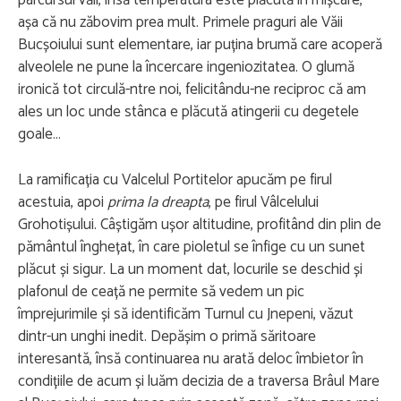
parcursul văii, însă temperatura este plăcută în mișcare,
așa că nu zăbovim prea mult. Primele praguri ale Văii
Bucșoiului sunt elementare, iar puțina brumă care acoperă
alveolele ne pune la încercare ingeniozitatea. O glumă
ironică tot circulă-ntre noi, felicitându-ne reciproc că am
ales un loc unde stânca e plăcută atingerii cu degetele
goale…
La ramificația cu Valcelul Portitelor apucăm pe firul
acestuia, apoi
prima la dreapta
, pe firul Vâlcelului
Grohotișului. Câștigăm ușor altitudine, profitând din plin de
pământul înghețat, în care pioletul se înfige cu un sunet
plăcut și sigur. La un moment dat, locurile se deschid și
plafonul de ceață ne permite să vedem un pic
împrejurimile și să identificăm Turnul cu Jnepeni, văzut
dintr-un unghi inedit. Depășim o primă săritoare
interesantă, însă continuarea nu arată deloc îmbietor în
condițiile de acum și luăm decizia de a traversa Brâul Mare