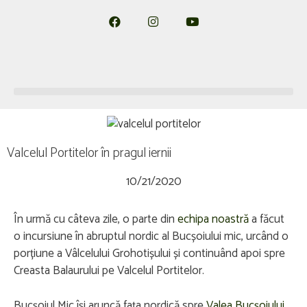
Valcelul Portitelor în pragul iernii
10/21/2020
În urmă cu câteva zile, o parte din
echipa noastră
a făcut
o incursiune în abruptul nordic al Bucșoiului mic, urcând o
porțiune a Vâlcelului Grohotișului și continuând apoi spre
Creasta Balaurului pe Valcelul Portitelor.
Bucșoiul Mic își aruncă fața nordică spre
Valea Bucșoiului
,