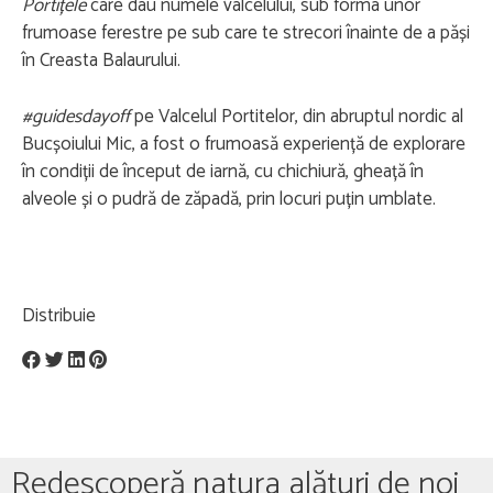
Portițele
care dau numele vâlcelului, sub forma unor
frumoase ferestre pe sub care te strecori înainte de a păși
în Creasta Balaurului.
#guidesdayoff
pe Valcelul Portitelor, din abruptul nordic al
Bucșoiului Mic, a fost o frumoasă experiență de explorare
în condiții de început de iarnă, cu chichiură, gheață în
alveole și o pudră de zăpadă, prin locuri puțin umblate.
Distribuie
Redescoperă natura alături de noi