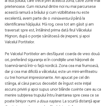
al Bucșoiului, care trece prin această zonă, către zone mai
prietenoase. Cum niciunul dintre noi nu mai parcursese
această ramură a brâului și cum vizibilitatea nu este
excelentă, avem parte de o
miniaventură
până la
identificarea hățășului. Mă rog, ceva tot am găsit și am
traversat spre est, întâlnind prima dată firul Vâlcelului
Mignon, după o porție sănătoasă de jnepeni, și apoi
Valcelul Portitelor.
Pe Valcelul Portitelor am desfășurat coarda de vreo două
ori, preferând siguranța ei în condițiile unei hârjoneli de
toamnă-iarnă într-o față nordică. Zona cea mai frumoasă,
dar și cea mai dificilă a vâlcelului, este un mini-amfiteatru
cu trei hornuri impresionante. Am apucat pe cel din
stânga, al cărui parcus deosebit de îngust este inițial
ascuns privirii și apoi supus unor blânde cuvinte care au ca
menire subțierea trupului întru înaintarea spre ceea ce se
poate binișor numi
a doua naștere
. La scurtă distanță apar