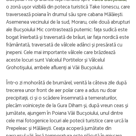
o zonă ușor vizibilă din poteca turistică Take Ionescu, care
traversează poiana în drumul său spre cabana Mălăiești.
Asemenea vecinului de la sud, Moraru, cele două abrupturi
ale Bucșoiului Mic contrastează puternic: fața sudică este
bogat înierbată și traversată de brâuri, iar fața nordică este
frământată, traversată de vâlcele adânci și presărată cu
jnepeni. Cele mai importante vâlcele care brăzdează
aceste locuri sunt Valcelul Portitelor și Vâlcelul
Grohotișului, ambele afluenți ai Văii Bucșoiului.
Într-o zi mohorâtă de brumărel, venită la câteva zile după
trecerea unor front de aer polar care a adus nu doar
precipitații, ci și o scădere însemnată a temeraturilor,
plecăm voinicește de la Gura Diham și, după vreun ceas și
jumătate, ajungem în Poiana Văii Bucșoiului, unul dintre
cele mai fotogenice locuri ale potecii turistice care urcă la
Prepeleac și Mălăiești. Ceața acoperă jumătate din