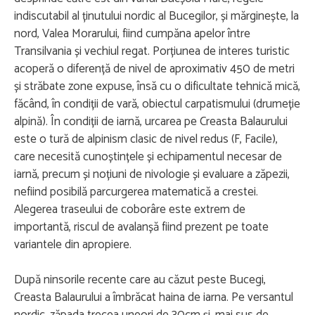
indiscutabil al ținutului nordic al Bucegilor, și mărginește, la
nord, Valea Morarului, fiind cumpăna apelor între
Transilvania și vechiul regat. Porțiunea de interes turistic
acoperă o diferență de nivel de aproximativ 450 de metri
și străbate zone expuse, însă cu o dificultate tehnică mică,
făcând, în condiții de vară, obiectul carpatismului (drumeție
alpină). În condiții de iarnă, urcarea pe Creasta Balaurului
este o tură de alpinism clasic de nivel redus (F, Facile),
care necesită cunoștințele și echipamentul necesar de
iarnă, precum și noțiuni de nivologie și evaluare a zăpezii,
nefiind posibilă parcurgerea matematică a crestei.
Alegerea traseului de coborâre este extrem de
importantă, riscul de avalanșă fiind prezent pe toate
variantele din apropiere.
După ninsorile recente care au căzut peste Bucegi,
Creasta Balaurului a îmbrăcat haina de iarna. Pe versantul