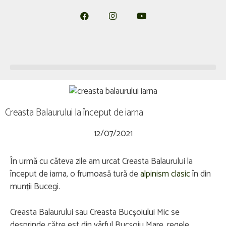
Creasta Balaurului la început de iarna
12/07/2021
În urmă cu căteva zile am urcat Creasta Balaurului la
început de iarna, o frumoasă tură de
alpinism clasic
în din
munții Bucegi.
Creasta Balaurului sau Creasta Bucșoiului Mic se
desprinde către est din vârful Bucșoiu Mare, regele