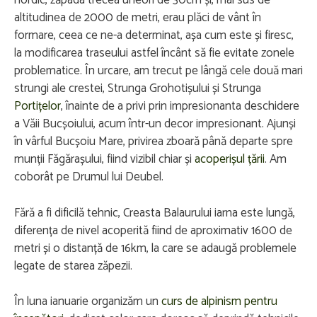
nordic, zăpada trecea uneori de 30cm și, mai sus de
altitudinea de 2000 de metri, erau plăci de vânt în
formare, ceea ce ne-a determinat, așa cum este și firesc,
la modificarea traseului astfel încânt să fie evitate zonele
problematice. În urcare, am trecut pe lângă cele două mari
strungi ale crestei, Strunga Grohotișului și Strunga
Portițelor
, înainte de a privi prin impresionanta deschidere
a Văii Bucșoiului, acum într-un decor impresionant. Ajunși
în vârful Bucșoiu Mare, privirea zboară până departe spre
munții Făgărașului, fiind vizibil chiar și
acoperișul țării
. Am
coborât pe Drumul lui Deubel.
Fără a fi dificilă tehnic, Creasta Balaurului iarna este lungă,
diferența de nivel acoperită fiind de aproximativ 1600 de
metri și o distanță de 16km, la care se adaugă problemele
legate de starea zăpezii.
În luna ianuarie organizăm un
curs de alpinism pentru