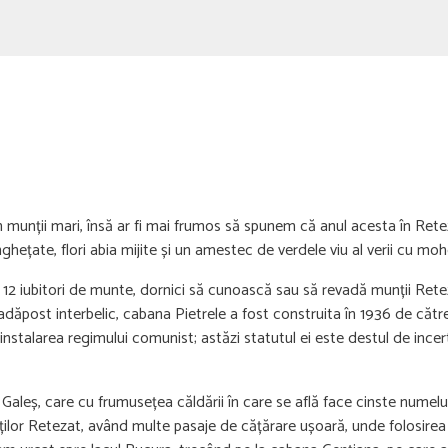
n munții mari, însă ar fi mai frumos să spunem că anul acesta în Ret
ghețate, flori abia mijite și un amestec de verdele viu al verii cu mohor
 12 iubitori de munte, dornici să cunoască sau să revadă munții Rete
hi adăpost interbelic, cabana Pietrele a fost construita în 1936 de căt
nstalarea regimului comunist; astăzi statutul ei este destul de incert j
 Galeș, care cu frumusețea căldării în care se află face cinste numelu
ților Retezat, având multe pasaje de cățărare ușoară, unde folosirea