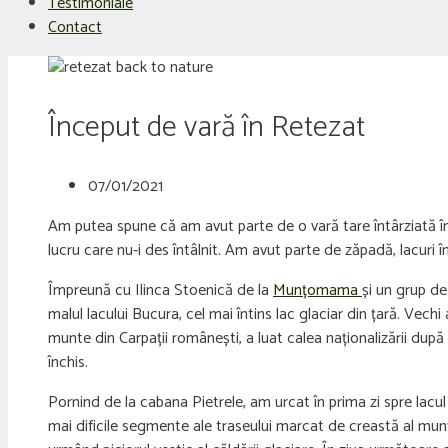
Testimoniale
Contact
Început de vară în Retezat
07/01/2021
Am putea spune că am avut parte de o vară tare întârziată î
lucru care nu-i des întâlnit. Am avut parte de zăpadă, lacuri în
Împreună cu Ilinca Stoenică de la
Munțomama
și un grup de
malul lacului Bucura, cel mai întins lac glaciar din țară. Vec
munte din Carpații românești, a luat calea naționalizării după i
închis.
Pornind de la cabana Pietrele, am urcat în prima zi spre lacul
mai dificile segmente ale traseului marcat de creastă al mun