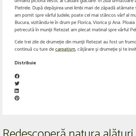
urmând piciorul vestic al căldării glaciare. În ziua următoa
Pietrele. După depășirea unei limbi mari de zăpadă atârnate su
am pornit spre vârful Judele, poate cel mai stâncos vârf al m
Bucura, vizitându-le în drum pe Florica, Viorica și Ana. Ploai
petrecută în munții Retezat am plecat matinal spre vârful Pele
Cele trei zile de drumeție din munții Retezat au fost un frumos p
continuă cu ture de
carpatism
, cățărare și drumeție și te inv
Distribuie
Redescoperă natura alături