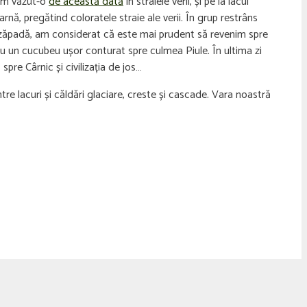
 am văzut-o
de această dată
în straiele verii, și pe la lacul
nă, pregătind coloratele straie ale verii. În grup restrâns
ub zăpadă, am considerat că este mai prudent să revenim spre
 cu un cucubeu ușor conturat spre culmea Piule. În ultima zi
pre Cârnic și civilizația de jos…
intre lacuri și căldări glaciare, creste și cascade. Vara noastră