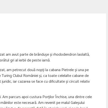
ezat am avut parte de brândușe și rhododendron laolaltă,
âtul gri al ierbii de peste iarnă.
zat, am petrecut două nopți la cabana Pietrele și una pe
re Turing Clubul României și, ca toate celelalte cabane de
uridic, iar cazarea se face cu dificultate și circuit relativ
i. Am parcurs apoi custura Porților Închise, una dintre cele
 mâinilor este necesară. Am revenit pe malul Galeșului