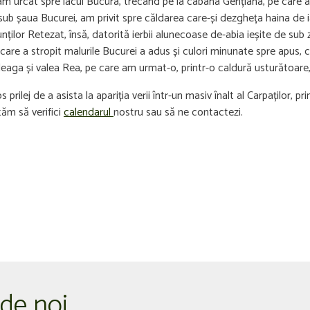
re am urcat spre lacul Bucura, trecând pe la cabana Gențiana, pe care
b șaua Bucurei, am privit spre căldarea care-și dezgheța haina de iar
unților Retezat, însă, datorită ierbii alunecoase de-abia ieșite de s
a care a stropit malurile Bucurei a adus și culori minunate spre apus,
aga și valea Rea, pe care am urmat-o, printr-o caldură usturătoare, s
rilej de a asista la apariția verii într-un masiv înalt al Carpaților, pr
ităm să verifici
calendarul
nostru sau să ne contactezi.
 de noi