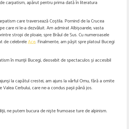
 de carpatism, apărut pentru prima dată în literatura
arpatism care traversează Coștila. Pornind de la Crucea
 pe care ni le-a dezvăluit. Am admirat Albișoarele, vasta
 printre stropi de ploaie, spre Brâul de Sus. Cu numeroasele
nat de celebrele
Ace
. Finalmente, am pășit spre platoul Bucegi
tism în munții Bucegi, deosebit de spectaculos și accesibil
ajunși la capătul crestei, am ajuns la vârful Omu, fără a omite
e Valea Cerbului, care ne-a condus pașii până jos.
diții, ne putem bucura de niște frumoase ture de alpinism.