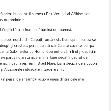
 primii bucegiști îl numeau Firul Vertical al Gălbinelelor,
 15 octombrie 1933.
 al Coștilei într-o frumoasă lumină de toamnă.
t perete nordic din Carpații românești. Deasupra noastră se
 abrupt și creste la pereți de stâncă. Cu alte cuvinte, echipa
uența Gălbinelelor cu Hornul Coamei, urcăm firul și depășim
nele parcă nu arată nicăieri mai bine decât încadrat de
rnic încât, la ieșirea în Brâul Mare, luăm decizia de a coborî
 și Albișoarele îmbrăcate în zade arămii.
i un peisaj de ansamblu asupra uneia dintre cele mai