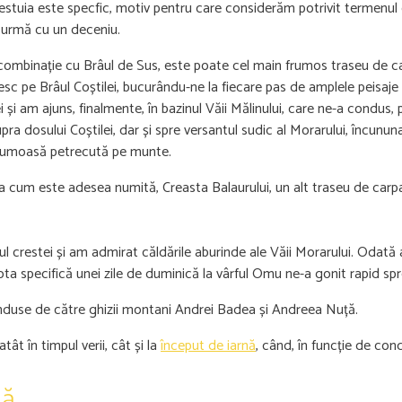
acestuia este specfic, motiv pentru care considerăm potrivit termenul
 urmă cu un deceniu.
n combinație cu Brâul de Sus, este poate cel main frumos traseu de c
esc pe Brâul Coștilei, bucurându-ne la fiecare pas de amplele peisaje
i și am ajuns, finalmente, în bazinul Văii Mălinului, care ne-a condus,
ra dosului Coștilei, dar și spre versantul sudic al Morarului, încunu
i frumoasă petrecută pe munte.
 cum este adesea numită, Creasta Balaurului, un alt traseu de carpa
gul crestei și am admirat căldările aburinde ale Văii Morarului. Odată 
ota specifică unei zile de duminică la vârful Omu ne-a gonit rapid spr
nduse de către ghizii montani Andrei Badea și Andreea Nuță.
ât în timpul verii, cât și la
început de iarnă
, când, în funcție de con
nă