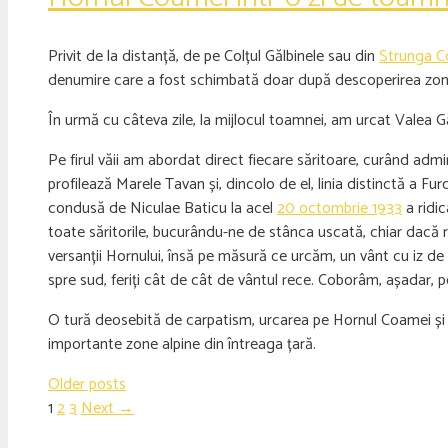
Privit de la distanță, de pe Colțul Gălbinele sau din
Strunga Co
denumire care a fost schimbată doar după descoperirea zonei i
În urmă cu câteva zile, la mijlocul toamnei, am urcat Valea Gă
Pe firul văii am abordat direct fiecare săritoare, curând ad
profilează Marele Tavan și, dincolo de el, linia distinctă a Fur
condusă de Niculae Baticu la acel
20 octombrie 1933
a ridi
toate săritorile, bucurându-ne de stânca uscată, chiar dacă r
versanții Hornului, însă pe măsură ce urcăm, un vânt cu iz de i
spre sud, feriți cât de cât de vântul rece. Coborâm, așadar, p
O tură deosebită de carpatism, urcarea pe Hornul Coamei și V
importante zone alpine din întreaga țară.
Older posts
Page
Page
Page
1
2
3
Next
→