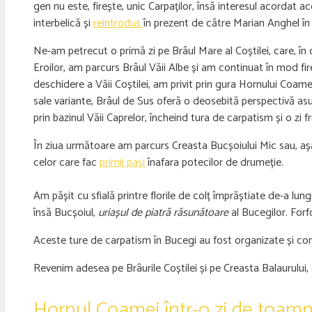
gen nu este, firește, unic Carpaților, însă interesul acordat 
interbelică și
reintrodus
în prezent de către Marian Anghel în
Ne-am petrecut o primă zi pe Brâul Mare al Coștilei, care, î
Eroilor, am parcurs Brâul Văii Albe și am continuat în mod fir
deschidere a Văii Coștilei, am privit prin gura Hornului Coame
sale variante, Brâul de Sus oferă o deosebită perspectivă asup
prin bazinul Văii Caprelor, încheind tura de carpatism și o z
În ziua următoare am parcurs Creasta Bucșoiului Mic sau, așa
celor care fac
primii pași
înafara potecilor de drumeție.
Am pășit cu sfială printre florile de colț împrăștiate de-a lun
însă Bucșoiul,
uriașul de piatră răsunătoare
al Bucegilor. Forf
Aceste ture de carpatism în Bucegi au fost organizate și co
Revenim adesea pe Brâurile Coștilei și pe Creasta Balaurului, at
Hornul Coamei într-o zi de toam