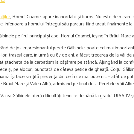
lților
, Hornul Coamei apare inabordabil și fioros. Nu este de mirare că
nferioare a hornului, întregul său parcurs fiind urcat finalmente la
lbinele pe firul principal și apoi Hornul Coamei, ieșind în Brâul Mare
mirând de jos impresionantul perete Gălbinele, poate cel mai importan
cilor, traseul care, în urmă cu 87 de ani, a făcut trecerea de la văi de
cat ștacheta de la carpatism la cățărare pe stâncă. Ajungând la confl
ece și, pe alocuri, punctată de câteva petice de gheață. Colțul Gălbi
arnă își face simțită prezența din ce în ce mai puternic – atât de pute
e Brâul Mare și Valea Albă, admirând pe final de zi Peretele Văii Albe
alea Gălbinele oferă dificultăți tehnice de până la gradul UIAA IV ș