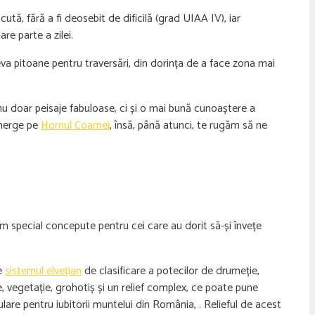
ă, fără a fi deosebit de dificilă (grad UIAA IV), iar
re parte a zilei.
va pitoane pentru traversări, din dorința de a face zona mai
ă nu doar peisaje fabuloase, ci și o mai bună cunoaștere a
 merge pe
Hornul Coamei
, însă, până atunci, te rugăm să ne
 special concepute pentru cei care au dorit să-și învețe
de
sistemul elvețian
de clasificare a potecilor de drumeție,
e, vegetație, grohotiș și un relief complex, ce poate pune
ulare pentru iubitorii muntelui din România, . Relieful de acest