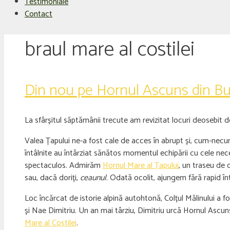
Testimoniale
Contact
braul mare al costilei
Din nou pe Hornul Ascuns din Bu
La sfârșitul săptămânii trecute am revizitat locuri deosebit d
Valea Țapului ne-a fost cale de acces în abrupt și, cum-nec
întâlnite au întârziat sănătos momentul echipării cu cele nec
spectaculos. Admirăm
Hornul Mare al Țapului
, un traseu de 
sau, dacă doriți,
ceaunul
. Odată ocolit, ajungem fără rapid î
Loc încărcat de istorie alpină autohtonă, Colțul Mălinului a
și Nae Dimitriu. Un an mai târziu, Dimitriu urcă Hornul Ascuns
Mare al Coștilei
.