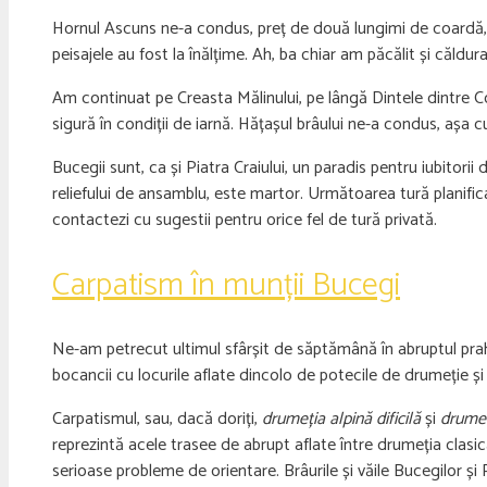
Hornul Ascuns ne-a condus, preț de două lungimi de coardă, sp
peisajele au fost la înălțime. Ah, ba chiar am păcălit și căldu
Am continuat pe Creasta Mălinului, pe lângă Dintele dintre Co
sigură în condiții de iarnă. Hățașul brâului ne-a condus, așa cu
Bucegii sunt, ca și Piatra Craiului, un paradis pentru iubitori
reliefului de ansamblu, este martor. Următoarea tură planif
contactezi cu sugestii pentru orice fel de tură privată.
Carpatism în munții Bucegi
Ne-am petrecut ultimul sfârșit de săptămână în abruptul pra
bocancii cu locurile aflate dincolo de potecile de drumeție și
Carpatismul, sau, dacă doriți,
drumeția alpină dificilă
și
drumeți
reprezintă acele trasee de abrupt aflate între drumeția clasic
serioase probleme de orientare. Brâurile și văile Bucegilor și 