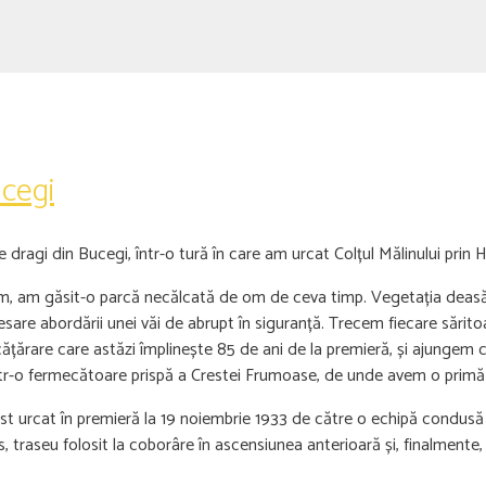
cegi
e dragi din Bucegi, într-o tură în care am urcat Colțul Mălinului prin 
um, am găsit-o parcă necălcată de om de ceva timp. Vegetația deasă 
esare abordării unei văi de abrupt în siguranță. Trecem fiecare sărit
cățărare care astăzi împlinește 85 de ani de la premieră, și ajungem cu
ntr-o fermecătoare prispă a Crestei Frumoase, de unde avem o primă 
 fost urcat în premieră la 19 noiembrie 1933 de către o echipă condu
, traseu folosit la coborâre în ascensiunea anterioară și, finalmente,