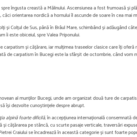
re îngusta creastă a Mălinului. Ascensiunea a fost frumoasă și plăcut
ra, căci orientarea nordică a hornului îl ascunde de soare în cea mai ma
lți și Colțul de Sus, până în Brâul Mare, schimbând și adăugând câte
m îi este obiceiul, spre Valea Priponului.
i de carpatism și cățărare, iar mulțimea traseelor clasice care îți ofer
icată de carpatism în Bucegi este la sfârșit de octombrie, când vom
hovean al munților Bucegi, unde am organizat două ture de carpatism
 să își dezvolte cunoștințele despre abrupt.
a alpină foarte dificilă
, în accepțiunea internațională consemnată 
ă și cățărarea pe stâncă, cu scurte pasaje verticale, traversări expus
Pietrei Craiului se încadrează în această categorie și sunt foarte pop