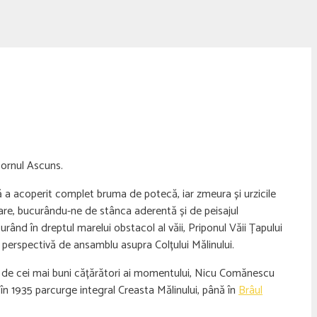
Hornul Ascuns.
a acoperit complet bruma de potecă, iar zmeura și urzicile
oare, bucurându-ne de stânca aderentă și de peisajul
rând în dreptul marelui obstacol al văii, Priponul Văii Țapului
perspectivă de ansamblu asupra Colțului Mălinului.
să de cei mai buni cățărători ai momentului, Nicu Comănescu
 în 1935 parcurge integral Creasta Mălinului, până în
Brâul