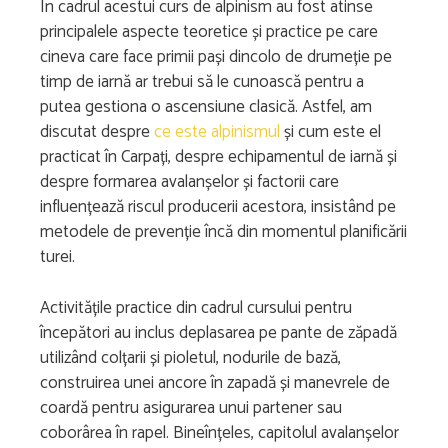
În cadrul acestui curs de alpinism au fost atinse
principalele aspecte teoretice și practice pe care
cineva care face primii pași dincolo de drumeție pe
timp de iarnă ar trebui să le cunoască pentru a
putea gestiona o ascensiune clasică. Astfel, am
discutat despre
ce este alpinismul
și cum este el
practicat în Carpați, despre echipamentul de iarnă și
despre formarea avalanșelor și factorii care
influențează riscul producerii acestora, insistând pe
metodele de prevenție încă din momentul planificării
turei.
Activitățile practice din cadrul cursului pentru
începători au inclus deplasarea pe pante de zăpadă
utilizând colțarii și pioletul, nodurile de bază,
construirea unei ancore în zapadă și manevrele de
coardă pentru asigurarea unui partener sau
coborârea în rapel. Bineînțeles, capitolul avalanșelor