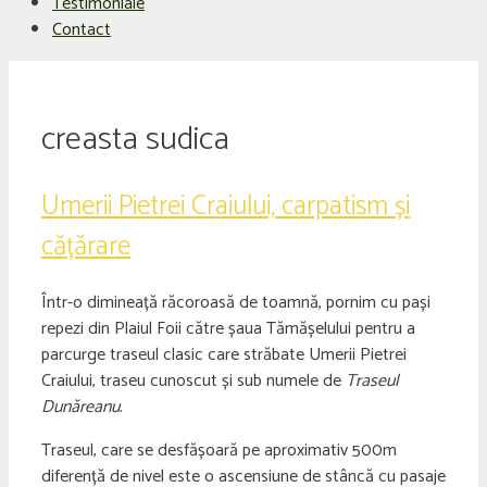
Testimoniale
Contact
creasta sudica
Umerii Pietrei Craiului, carpatism și
cățărare
Într-o dimineață răcoroasă de toamnă, pornim cu pași
repezi din Plaiul Foii către șaua Tămășelului pentru a
parcurge traseul clasic care străbate Umerii Pietrei
Craiului, traseu cunoscut și sub numele de
Traseul
Dunăreanu
.
Traseul, care se desfășoară pe aproximativ 500m
diferență de nivel este o ascensiune de stâncă cu pasaje