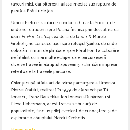
țancuri mici, dar pitorești, aflate imediat sub ruptura de
pantă a Brâului de Jos.
Umerii Pietrei Craiului ne conduc în Creasta Sudică, de
unde ne retragem spre Poiana Închisă prin descățărarea
ieșirii
Emilian Cristea
, cea de la de la
ora 11
. Marele
Grohotiș ne conduce apoi spre refugiul Șpirlea, de unde
coborâm în ritm de plimbare spre Plaiul Foii. La coborâre
ne întâlnit cu mai multe echipe care parcurseseră
diverse trasee în abruptul apusean și schimbăm impresii
referitoare la traseele parcurse.
Chiar și după atâția ani de prima parcurgere a Umerilor
Pietrei Craiului, realizată în 1939 de către echipa Titi
Ionescu, Franz Bauschke, Ion Ionescu-Dunăreanu și
Elena Habermann, acest traseu se bucură de
popularitate, fiind un prilej excelent de cunoaștere și de
explorare a abruptului Marelui Grohotiș.
Newer posts