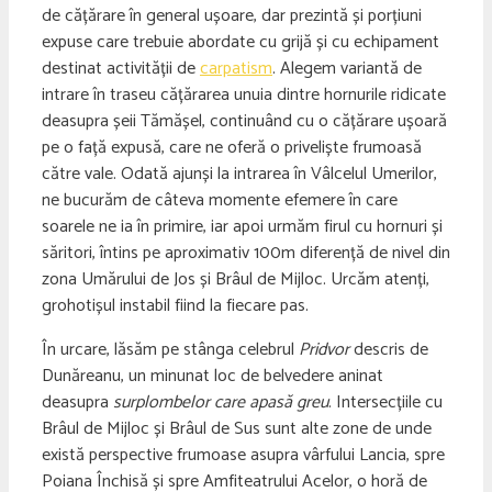
de cățărare în general ușoare, dar prezintă și porțiuni
expuse care trebuie abordate cu grijă și cu echipament
destinat activității de
carpatism
. Alegem variantă de
intrare în traseu cățărarea unuia dintre hornurile ridicate
deasupra șeii Tămășel, continuând cu o cățărare ușoară
pe o față expusă, care ne oferă o priveliște frumoasă
către vale. Odată ajunși la intrarea în Vâlcelul Umerilor,
ne bucurăm de câteva momente efemere în care
soarele ne ia în primire, iar apoi urmăm firul cu hornuri și
săritori, întins pe aproximativ 100m diferență de nivel din
zona Umărului de Jos și Brâul de Mijloc. Urcăm atenți,
grohotișul instabil fiind la fiecare pas.
În urcare, lăsăm pe stânga celebrul
Pridvor
descris de
Dunăreanu, un minunat loc de belvedere aninat
deasupra
surplombelor care apasă greu
. Intersecțiile cu
Brâul de Mijloc și Brâul de Sus sunt alte zone de unde
există perspective frumoase asupra vârfului Lancia, spre
Poiana Închisă și spre Amfiteatrului Acelor, o horă de