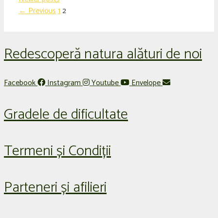
Page
Page
←
Previous
1
2
Redescoperă natura alături de noi
Facebook
Instagram
Youtube
Envelope
Gradele de dificultate
Termeni și Condiții
Parteneri și afilieri