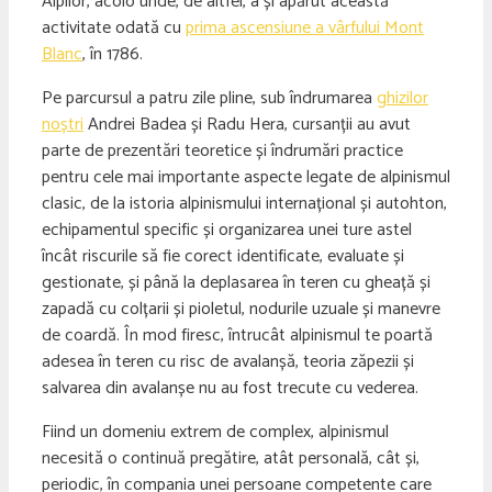
Alpilor, acolo unde, de altfel, a și apărut această
activitate odată cu
prima ascensiune a vârfului Mont
Blanc
, în 1786.
Pe parcursul a patru zile pline, sub îndrumarea
ghizilor
noștri
Andrei Badea și Radu Hera, cursanții au avut
parte de prezentări teoretice și îndrumări practice
pentru cele mai importante aspecte legate de alpinismul
clasic, de la istoria alpinismului internațional și autohton,
echipamentul specific și organizarea unei ture astel
încât riscurile să fie corect identificate, evaluate și
gestionate, și până la deplasarea în teren cu gheață și
zapadă cu colțarii și pioletul, nodurile uzuale și manevre
de coardă. În mod firesc, întrucât alpinismul te poartă
adesea în teren cu risc de avalanșă, teoria zăpezii și
salvarea din avalanșe nu au fost trecute cu vederea.
Fiind un domeniu extrem de complex, alpinismul
necesită o continuă pregătire, atât personală, cât și,
periodic, în compania unei persoane competente care