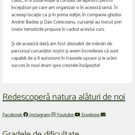
clasic, în a doua ediție a cursului de alpinism pentru
începători pe care am organizat-o în această iarnă. În
aceeași locație ca și în prima ediție, în compania ghizilor
Andrei Badea și Dan Colniceanu, cursanții au trecut prin
toate tematicile propuse în cadrul acestui curs.
Și de această dată am fost deosebit de mândri de
parcursul cursanților noștri și avem încrederea că sunt
capabili de a fi autonomi în traseele ușoare și le urăm
succes în noul drum spre crestele înzăpezite!
Redescoperă natura alături de noi
Facebook
Instagram
Youtube
Envelope
Gradele de dificultate