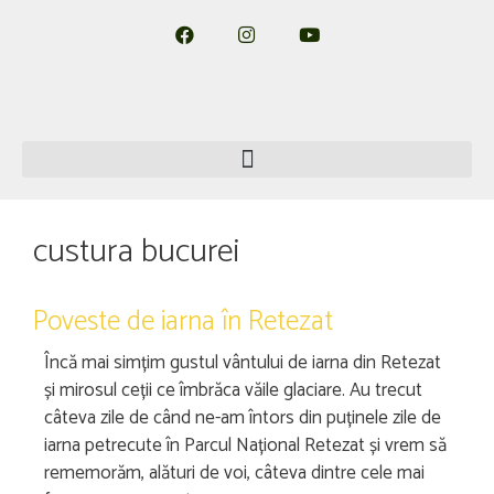
custura bucurei
Poveste de iarna în Retezat
Încă mai simțim gustul vântului de iarna din Retezat
și mirosul ceții ce îmbrăca văile glaciare. Au trecut
câteva zile de când ne-am întors din puținele zile de
iarna petrecute în Parcul Național Retezat și vrem să
rememorăm, alături de voi, câteva dintre cele mai