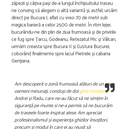
zăpezii și câțiva pași de-a lungul închipuitului traseu
ne conving să alegem o altă variantă și, astfel, urcâm
direct pe Bucura I, aflat cu vreo 70 de metri sub
magica barieră a celor 2500 de metri. În ritm lejer,
bucurându-ne din plin de ziua frumoasă și de privirile
ce fug spre Țarcu, Godeanu, Retezatul Mic și Vâlcan,
urmăm creasta spre Bucura II și Custura Bucurei,
coborând finalmente spre lacul Pietrele și cabana
Gențiana.
Am descoperit o zonă frumoasă alături de un grup
oameni minunați, conduși de doi
ghizi însoțitori
,
Andrei și Radu, care ne-au făcut să ne simțim în
siguranță pe munte si ne-a permis să ne bucurăm
de traseele foarte inspirat alese. Am apreciat
profesionalismul și experiența ghizilor însoțitori,
precum și modul în care ei au reușit să