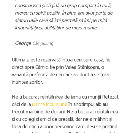
construiască și să țină un grup compact în tură,
mereu cu spirit pozitiv. În plus, am avut parte de
sfaturi utile care să îmi permită să îmi permită
îmbunătățirea abilităților de mers munte.
George
Câmpulung
Ultima zi este rezervată întoarcerii spre casă, fie
direct spre Cârnic, fie prin Valea Stânișoara, o
variantă preferată de cei care au dorit a se trezi
înaintea zorilor.
Ne-a bucurat reîntâlnirea de iarna cu munții Retezat,
căci de la
ultima incursiune
în anotimpul alb au
trecut mai bine de doi ani. Ne-a bucurat reîntâlnirea
și cu colegi și amici de breaslă, dar ne-a mâhnit și
lipsa de etică a unor persoane care, deși se pretind