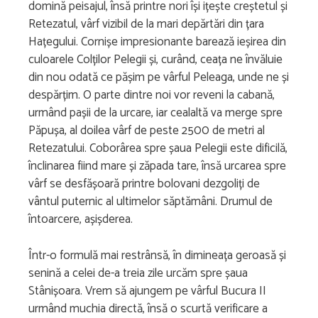
domină peisajul, însă printre nori își ițește creștetul și
Retezatul, vârf vizibil de la mari depărtări din țara
Hațegului. Cornișe impresionante barează ieșirea din
culoarele Colților Pelegii și, curând, ceața ne învăluie
din nou odată ce pășim pe vârful Peleaga, unde ne și
despărțim. O parte dintre noi vor reveni la cabană,
urmând pașii de la urcare, iar cealaltă va merge spre
Păpușa, al doilea vârf de peste 2500 de metri al
Retezatului. Coborârea spre șaua Pelegii este dificilă,
înclinarea fiind mare și zăpada tare, însă urcarea spre
vârf se desfășoară printre bolovani dezgoliți de
vântul puternic al ultimelor săptămâni. Drumul de
întoarcere, așișderea.
Într-o formulă mai restrânsă, în dimineața geroasă și
senină a celei de-a treia zile urcăm spre șaua
Stânișoara. Vrem să ajungem pe vârful Bucura II
urmând muchia directă, însă o scurtă verificare a