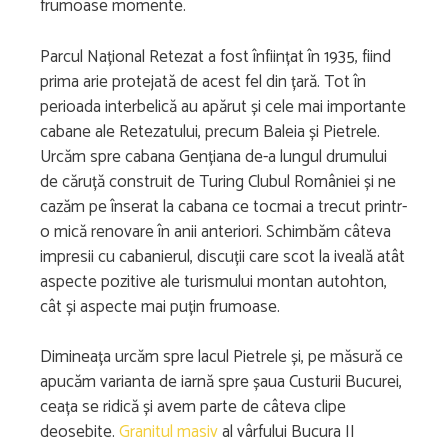
frumoase momente.
Parcul Național Retezat a fost înființat în 1935, fiind
prima arie protejată de acest fel din țară. Tot în
perioada interbelică au apărut și cele mai importante
cabane ale Retezatului, precum Baleia și Pietrele.
Urcăm spre cabana Gențiana de-a lungul drumului
de căruță construit de Turing Clubul României și ne
cazăm pe înserat la cabana ce tocmai a trecut printr-
o mică renovare în anii anteriori. Schimbăm câteva
impresii cu cabanierul, discuții care scot la iveală atât
aspecte pozitive ale turismului montan autohton,
cât și aspecte mai puțin frumoase.
Dimineața urcăm spre lacul Pietrele și, pe măsură ce
apucăm varianta de iarnă spre șaua Custurii Bucurei,
ceața se ridică și avem parte de câteva clipe
deosebite.
Granitul masiv
al vârfului Bucura II