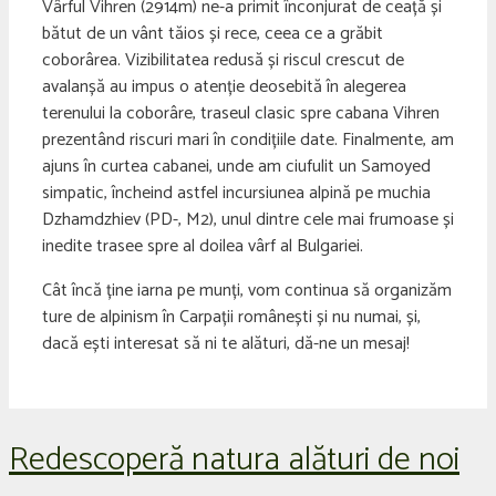
Vârful Vihren (2914m) ne-a primit înconjurat de ceață și
bătut de un vânt tăios și rece, ceea ce a grăbit
coborârea. Vizibilitatea redusă și riscul crescut de
avalanșă au impus o atenție deosebită în alegerea
terenului la coborâre, traseul clasic spre cabana Vihren
prezentând riscuri mari în condițiile date. Finalmente, am
ajuns în curtea cabanei, unde am ciufulit un Samoyed
simpatic, încheind astfel incursiunea alpină pe muchia
Dzhamdzhiev (PD-, M2), unul dintre cele mai frumoase și
inedite trasee spre al doilea vârf al Bulgariei.
Cât încă ține iarna pe munți, vom continua să organizăm
ture de alpinism în Carpații românești și nu numai, și,
dacă ești interesat să ni te alături, dă-ne un mesaj!
Redescoperă natura alături de noi