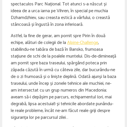
spectaculos Parc Național. Tot atunci s-a născut și
ideea de a urca iarna pe Vihren, în special pe muchia
Dzhamdzhiev, sau creasta estică a vârfului, o creastă
stâncoasă și îngustă în zona inferioară.
Astfel, la fine de gerar, am pornit spre Pirin în două
echipe, alături de colegii de la
Alpine-Challenge
,
stabilindu-ne tabăra de bază în Bansko, frumoasa
stațiune de schi de la poalele muntelui. Dis-de-dimineață
am pornit spre baza traseului, spărgând poteca prin
zăpada căzută în urmă cu câteva zile, dar bucurându-ne
de o zi frumoasă și o liniște deplină. Odată ajunși la baza
traseului, unde încep și zonele tehnice ale muchiei, ne-
am intersectat cu un grup numeros din Macedonia;
aveam să-i depășim pe parcurs, echipamentul (ori, mai
degrabă, lipsa acestuia!) și tehnicile abordate punându-
le reale probleme, încât ne-am făcut reale griji despre
siguranța lor pe parcursul zilei…