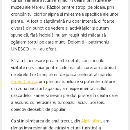
turnuri semețe ascunse, timid, în ceață, prin tunelele-
muzeu ale Marelui Război, printre stropi de ploaie, prin
croncănitul ciorilor alpine și miresmele specifice ale unor
plante… A fost o săptămână nu doar intensă, ci foarte
diversă din punct de vedere al activităților și putem
spune că, fără îndoială, nu am reușit nici măcar să
zgâriem tortul pe care munții Dolomiti – patrimoniu
UNESCO – ni l-au oferit.
Fără a fi necesare prea multe detalii, căci locurile
vizitate nu-s chiar printre cele mai obscure, am admirat
celebrele Tre Cime, teren de joacă preferat al marelui
Emilio Comici
, am parcurs tunelurile și potecile militare
din zona micului Lagazuoi, am experimentat suflul
cascadelor Fanes și ne-am pierdut privirea în ceața care
a ascuns, cu nerușinare, turcoazul lacului Sorapis,
obiectiv deosebit de popular.
Ca și în plimbarea de anul trecut, din
Alpii Iulieni
, am
rămas impresionați de infrastructura turistică a