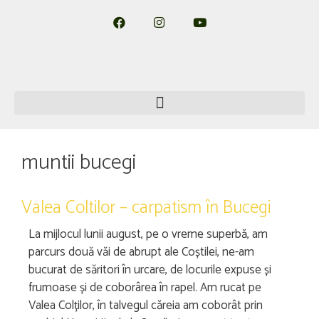
muntii bucegi
Valea Coltilor – carpatism în Bucegi
La mijlocul lunii august, pe o vreme superbă, am
parcurs două văi de abrupt ale Coștilei, ne-am
bucurat de săritori în urcare, de locurile expuse și
frumoase și de coborârea în rapel. Am rucat pe
Valea Colților, în talvegul căreia am coborât prin