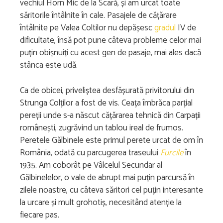
vechiul Horn Mic de la Scară, și am urcat toate
săritorile întâlnite în cale. Pasajele de cățărare
întâlnite pe Valea Coltilor nu depășesc
gradul
IV de
dificultate, însă pot pune câteva probleme celor mai
puțin obișnuiți cu acest gen de pasaje, mai ales dacă
stânca este udă.
Ca de obicei, priveliștea desfășurată privitorului din
Strunga Colților a fost de vis. Ceața îmbrăca parțial
pereții unde s-a născut cățărarea tehnică din Carpații
românești, zugrăvind un tablou ireal de frumos.
Peretele Gălbinele este primul perete urcat de om în
România, odată cu parcugerea traseului
Furcile
în
1935. Am coborât pe Vâlcelul Secundar al
Gălbinelelor, o vale de abrupt mai puțin parcursă în
zilele noastre, cu câteva săritori cel puțin interesante
la urcare și mult grohotiș, necesitând atenție la
fiecare pas.