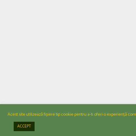
Acest site utilizează fișiere tip cookie pentru a-ti oferi o experiență co
ACCEPT