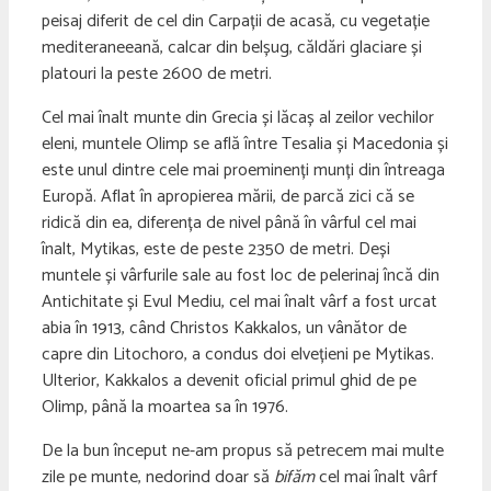
peisaj diferit de cel din Carpații de acasă, cu vegetație
mediteraneeană, calcar din belșug, căldări glaciare și
platouri la peste 2600 de metri.
Cel mai înalt munte din Grecia și lăcaș al zeilor vechilor
eleni, muntele Olimp se află între Tesalia și Macedonia și
este unul dintre cele mai proeminenți munți din întreaga
Europă. Aflat în apropierea mării, de parcă zici că se
ridică din ea, diferența de nivel până în vârful cel mai
înalt, Mytikas, este de peste 2350 de metri. Deși
muntele și vârfurile sale au fost loc de pelerinaj încă din
Antichitate și Evul Mediu, cel mai înalt vârf a fost urcat
abia în 1913, când Christos Kakkalos, un vânător de
capre din Litochoro, a condus doi elvețieni pe Mytikas.
Ulterior, Kakkalos a devenit oficial primul ghid de pe
Olimp, până la moartea sa în 1976.
De la bun început ne-am propus să petrecem mai multe
zile pe munte, nedorind doar să
bifăm
cel mai înalt vârf