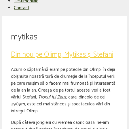
Testimoniale
Contact
mytikas
Din nou pe Olimp, Mytikas și Stefani
Acum o săptămână eram pe potecile din Olimp, în deja
obișnuita noastră tură de drumeție de la începutul verii,
pe care reușim să o facem mai frumoasă și interesantă
de la an la an. Cireașa de pe tortul acestei veri a fost
vârful Stefani,
Tronul lui Zeus
, care, dincolo de cei
2909m, este cel mai stâncos și spectaculos vârf din
întregul Olimp.
După câteva jonglerii cu vremea capricioasă, ne-am