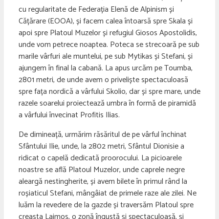
cu regularitate de Federația Elenă de Alpinism și
Cățărare (EOOA), și facem calea întoarsă spre Skala și
apoi spre Platoul Muzelor și refugiul Giosos Apostolidis,
unde vom petrece noaptea. Poteca se strecoară pe sub
marile vârfuri ale muntelui, pe sub Mytikas și Stefani, și
ajungem în final la cabană. La apus urcăm pe Toumba,
2801 metri, de unde avem o priveliște spectaculoasă
spre fața nordică a vârfului Skolio, dar și spre mare, unde
razele soarelui proiectează umbra în formă de piramidă
a vârfului învecinat Profitis Ilias.
De dimineață, urmărim răsăritul de pe vârful închinat
Sfântului Ilie, unde, la 2802 metri, Sfântul Dionisie a
ridicat o capelă dedicată proorocului. La picioarele
noastre se află Platoul Muzelor, unde caprele negre
aleargă nestingherite, și avem bilete în primul rând la
roșiaticul Stefani, mângâiat de primele raze ale zilei. Ne
luăm la revedere de la gazde și traversăm Platoul spre
creasta Laimos, o zonă îngustă și spectaculoasă, și