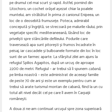
pe drumul cel mai scurt și rapid. Astfel, pornind din
Litochoro, un cochet orășel așezat chiar la poalele
muntelui, am străbătut în prima zi canionul Enipeea, un
loc de o deosebită frumusețe. Poteca, admirabil
concepută și îngrijită, se strecoară pe malurile râului, prin
vegetație specific mediteraneeană, lăsând loc de
priveliști spre stâncăriile defileului. Podurile care
traversează apa sunt pitorești și frumos încadrate în
peisaj, iar cascadele și bulboanele formate din loc în loc
sunt de un farmec aparte. La sfârșitul zilei am ajuns la
refugiul Spilios Agapitos, după un urcuș de aproape
2200 de metri. Refugiul – ar trebui să îi spunem
cabană
,
pe limba noastră – este administrat de aceeași familie
de peste 70 de ani și este un exemplu pentru cum ar
trebui să arate turismul montan de cabană, fiind la un cu
totul alt nivel decât cel pe care îl avem în Carpații
românești.
A doua zi ne-am continuat urcușul spre zona superioară