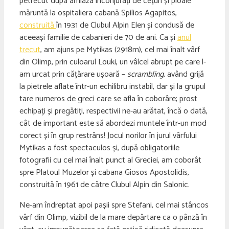
petrecut după amiaza înconjurați de cețuri și ploaie
măruntă la ospitaliera cabană Spilios Agapitos,
construită
în 1931 de Clubul Alpin Elen și condusă de
aceeași familie de cabanieri de 70 de ani. Ca și
anul
trecut
, am ajuns pe Mytikas (2918m), cel mai înalt vârf
din Olimp, prin culoarul Louki, un vâlcel abrupt pe care l-
am urcat prin cățărare ușoară –
scrambling
, având grijă
la pietrele aflate într-un echilibru instabil, dar și la grupul
tare numeros de greci care se afla în coborâre; prost
echipați și pregătiți, respectivii ne-au arătat, încă o dată,
cât de important este să abordezi muntele într-un mod
corect și în grup restrâns! Jocul norilor în jurul vârfului
Mytikas a fost spectaculos și, după obligatoriile
fotografii cu cel mai înalt punct al Greciei, am coborât
spre Platoul Muzelor și cabana Giosos Apostolidis,
construită în 1961 de către Clubul Alpin din Salonic.
Ne-am îndreptat apoi pașii spre Stefani, cel mai stâncos
vârf din Olimp, vizibil de la mare depărtare ca o pânză în