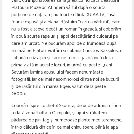
vânt, cu impunătoarea sa față estică ridicată deasupra
Platoului Muzelor. Atingem vârful după o scurtă
porțiune de cățărare, nu foarte dificilă (UIAA IV), însă
foarte expusă și aeriană. Răsfoim “cartea vârfului”, care
nu a fost altceva decât un roman în greacă, și coborâm
în două scurte rapeluri și apoi descățărând culoarul pe
care am urcat. Ne bucurăm apoi de o frumoasă după
amiază pe Platou, vizităm și cabana Christos Kakkalos, o
cabană cu iz alpin și care ne-a fost gazdă încă de la
prima vizită în aceste locuri, în urmă cu peste 13 ani.
Savurăm lumina apusului și facem nenumărate
fotografii, iar cei mai nesomnoroși dintre noi se bucură
și de răsăritul din marea Egee, văzut de la peste
2800m.
Coborâm spre cochetul Skourta, de unde admirăm încă
o dată zona înaltă a Olimpului, și apoi străbatem
pădurea de pin, fag și numeroase plante mediteraneene,
într-o căldură din ce în ce mai chinuitoare, până la apa