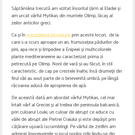
Săptămâna trecută am vizitat însoritul țărm al Eladei și
am urcat vârful Mytikas din muntele Olimp, lăcaș al
zeilor anticilor greci.
Ca și în
precedenta incursiune
prin aceste locuri, de la
care s-a scurs aproape un an, frumusețea pădurilor de
pini, apa rece și limpedee a Enipeei și multicolorele
plante mediteraneene au caracterizat prima zi
petrecută pe Olimp. Norii de vară și-au făcut, în stil
caracteristic, de cap pe crestele înalte, însă drumeții din
firul văii au avut parte de o binevenită umbră, pe lângă
răcoarea adusă de apropierea de apă.
De această dată am abordat vârful Mytikas, cel mai
întalt vârf al Greciei și al treilea din peninsula balcanică,
prin culoarul Louki, un culoar de abrupt ce aduce cu
văile de abrupt ale Pietrei Craiului și este depășit prin
cățărare ușoară (
scrambling
). Pe vârful de 2918m am
admirat împrejurimile și jocul norilor ridicându-se din