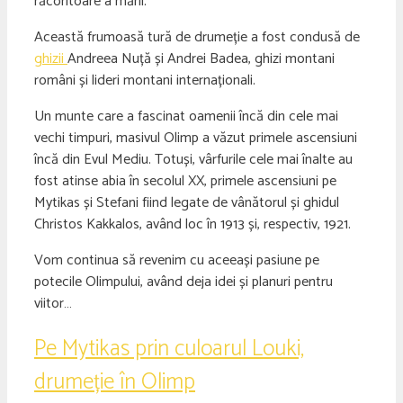
răcoritoare a mării.
Această frumoasă tură de drumeție a fost condusă de
ghizii
Andreea Nuță și Andrei Badea, ghizi montani
români și lideri montani internaționali.
Un munte care a fascinat oamenii încă din cele mai
vechi timpuri, masivul Olimp a văzut primele ascensiuni
încă din Evul Mediu. Totuși, vârfurile cele mai înalte au
fost atinse abia în secolul XX, primele ascensiuni pe
Mytikas și Stefani fiind legate de vânătorul și ghidul
Christos Kakkalos, având loc în 1913 și, respectiv, 1921.
Vom continua să revenim cu aceeași pasiune pe
potecile Olimpului, având deja idei și planuri pentru
viitor…
Pe Mytikas prin culoarul Louki,
drumeție în Olimp