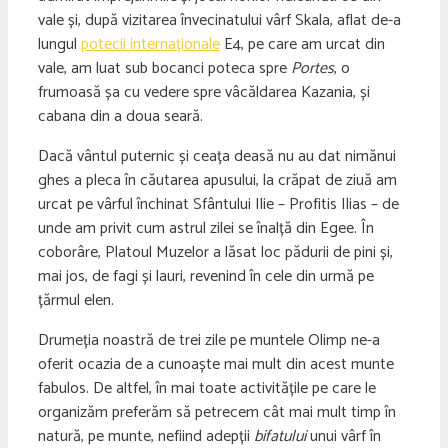
vale și, după vizitarea învecinatului vârf Skala, aflat de-a
lungul
potecii internaționale
E4, pe care am urcat din
vale, am luat sub bocanci poteca spre
Portes
, o
frumoasă șa cu vedere spre vâcăldarea Kazania, și
cabana din a doua seară.
Dacă vântul puternic și ceața deasă nu au dat nimănui
ghes a pleca în căutarea apusului, la crăpat de ziuă am
urcat pe vârful închinat Sfântului Ilie – Profitis Ilias – de
unde am privit cum astrul zilei se înalță din Egee. În
coborâre, Platoul Muzelor a lăsat loc pădurii de pini și,
mai jos, de fagi și lauri, revenind în cele din urmă pe
țărmul elen.
Drumeția noastră de trei zile pe muntele Olimp ne-a
oferit ocazia de a cunoaște mai mult din acest munte
fabulos. De altfel, în mai toate activitățile pe care le
organizăm preferăm să petrecem cât mai mult timp în
natură, pe munte, nefiind adepții
bifatului
unui vârf în