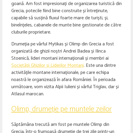
goană. Am fost impresionați de organizarea turistică din
Grecia, potecile fiind bine construite și întreținute,
capabile să susțină fluxul foarte mare de turiști, și,
bineînțeles, cabanele de munte bine gestionate de către
cluburile proprietare.
Drumeția pe vârful Mytikas și Olimp din Grecia a fost
organizată de ghizii noștri Andrei Badea și Ilinca
Stoenică, lideri montani internaționali și membri ai
Societății Ghizilor și Liderilor Montani
. Este una dintre
activitățile montane internaționale, pe care echipa
noastră le organizează în afara României. În perioada
următoare, vom vizita Alpii Iulieni și vârful Triglav, dar și
Atlasul marocan.
Olimp, drumeție pe muntele zeilor
Săptămâna trecută am fost pe muntele Olimp din
Grecia, într-o frumoasă drumeție de trei zile printr-un