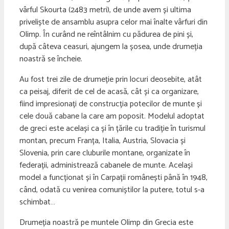
vârful Skourta (2483 metri), de unde avem și ultima
priveliște de ansamblu asupra celor mai înalte vârfuri din
Olimp. În curând ne reîntâlnim cu pădurea de pini și,
după câteva ceasuri, ajungem la șosea, unde drumeția
noastră se încheie.
Au fost trei zile de drumeție prin locuri deosebite, atât
ca peisaj, diferit de cel de acasă, cât și ca organizare,
fiind impresionați de construcția potecilor de munte și
cele două cabane la care am poposit. Modelul adoptat
de greci este același ca și în țările cu tradiție în turismul
montan, precum Franța, Italia, Austria, Slovacia și
Slovenia, prin care cluburile montane, organizate în
federații, administrează cabanele de munte. Același
model a funcționat și în Carpații românești până în 1948,
când, odată cu venirea comuniștilor la putere, totul s-a
schimbat…
Drumeția noastră pe muntele Olimp din Grecia este