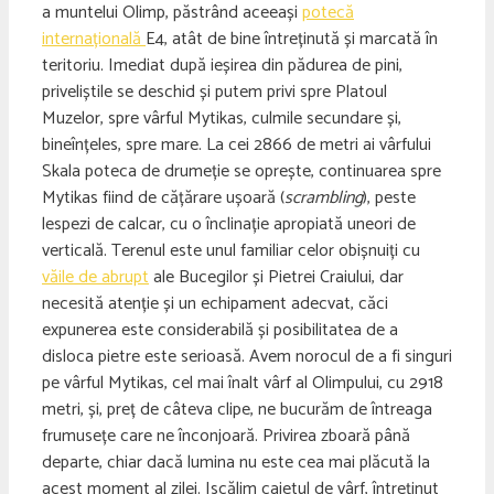
a muntelui Olimp, păstrând aceeași
potecă
internațională
E4, atât de bine întreținută și marcată în
teritoriu. Imediat după ieșirea din pădurea de pini,
priveliștile se deschid și putem privi spre Platoul
Muzelor, spre vârful Mytikas, culmile secundare și,
bineînțeles, spre mare. La cei 2866 de metri ai vârfului
Skala poteca de drumeție se oprește, continuarea spre
Mytikas fiind de cățărare ușoară (
scrambling
), peste
lespezi de calcar, cu o înclinație apropiată uneori de
verticală. Terenul este unul familiar celor obișnuiți cu
văile de abrupt
ale Bucegilor și Pietrei Craiului, dar
necesită atenție și un echipament adecvat, căci
expunerea este considerabilă și posibilitatea de a
disloca pietre este serioasă. Avem norocul de a fi singuri
pe vârful Mytikas, cel mai înalt vârf al Olimpului, cu 2918
metri, și, preț de câteva clipe, ne bucurăm de întreaga
frumusețe care ne înconjoară. Privirea zboară până
departe, chiar dacă lumina nu este cea mai plăcută la
acest moment al zilei. Iscălim caietul de vârf, întreținut