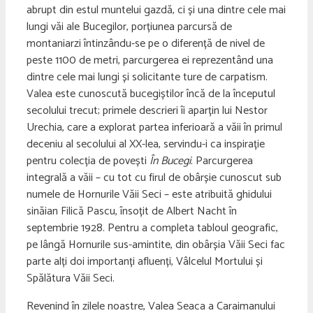
abrupt din estul muntelui gazdă, ci și una dintre cele mai
lungi văi ale Bucegilor, porțiunea parcursă de
montaniarzi întinzându-se pe o diferență de nivel de
peste 1100 de metri, parcurgerea ei reprezentând una
dintre cele mai lungi și solicitante ture de carpatism.
Valea este cunoscută bucegiștilor încă de la începutul
secolului trecut; primele descrieri îi aparțin lui Nestor
Urechia, care a explorat partea inferioară a văii în primul
deceniu al secolului al XX-lea, servindu-i ca inspirație
pentru colecția de povești
În Bucegi
. Parcurgerea
integrală a văii – cu tot cu firul de obârșie cunoscut sub
numele de Hornurile Văii Seci – este atribuită ghidului
sinăian Filică Pascu, însoțit de Albert Nacht în
septembrie 1928. Pentru a completa tabloul geografic,
pe lângă Hornurile sus-amintite, din obârșia Văii Seci fac
parte alți doi importanți afluenți, Vâlcelul Mortului și
Spălătura Văii Seci.
Revenind în zilele noastre, Valea Seaca a Caraimanului