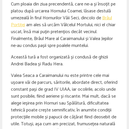
Cum ploaia din ziua precendentă, care ne-a și însoțit pe
platou după urcarea Hornului Coamei, lăsase destulă
umezeală în firul Hornurilor Văii Seci, dincolo de
Brâul
Portiței
am ales să urcăm Vâlcelul Mortului, nici el chiar
uscat, însă mai puțin pretențios decât vecinul.
Finalmente, Brâul Mare al Caraimanului și Valea Jepilor
ne-au condus pașii spre poalele muntelui.
Această tură a fost organizată și condusă de ghizii
Andrei Badea și Radu Hera.
Valea Seaca a Caraimanului nu este printre cele mai
ușoare văi de parcurs, săritorile, abordate direct, oferind
constant pași de grad IV UIAA, iar ocolirile, acolo unde
sunt posibile, fiind aeriene și riscante. Mai mult, dacă se
alege ieșirea prin Hornuri sau Spălătură, dificultatea
tehnică poate crește semnificativ, în anumite condiții
protecțiile mobile și papucii de cățărat fiind deosebit de
utile. Totuși, așa cum am precizat, frumusețea naturală