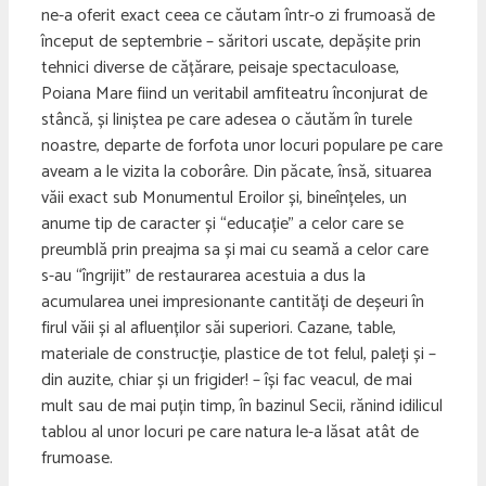
ne-a oferit exact ceea ce căutam într-o zi frumoasă de
început de septembrie – săritori uscate, depășite prin
tehnici diverse de cățărare, peisaje spectaculoase,
Poiana Mare fiind un veritabil amfiteatru înconjurat de
stâncă, și liniștea pe care adesea o căutăm în turele
noastre, departe de forfota unor locuri populare pe care
aveam a le vizita la coborâre. Din păcate, însă, situarea
văii exact sub Monumentul Eroilor și, bineînțeles, un
anume tip de caracter și “educație” a celor care se
preumblă prin preajma sa și mai cu seamă a celor care
s-au “îngrijit” de restaurarea acestuia a dus la
acumularea unei impresionante cantități de deșeuri în
firul văii și al afluenților săi superiori. Cazane, table,
materiale de construcție, plastice de tot felul, paleți și –
din auzite, chiar și un frigider! – își fac veacul, de mai
mult sau de mai puțin timp, în bazinul Secii, rănind idilicul
tablou al unor locuri pe care natura le-a lăsat atât de
frumoase.