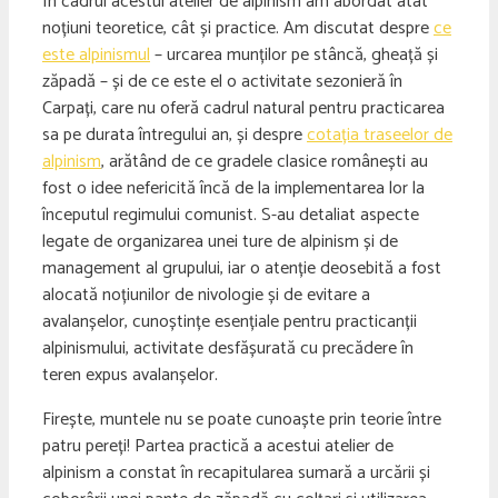
În cadrul acestui atelier de alpinism am abordat atât
noțiuni teoretice, cât și practice. Am discutat despre
ce
este alpinismul
– urcarea munților pe stâncă, gheață și
zăpadă – și de ce este el o activitate sezonieră în
Carpați, care nu oferă cadrul natural pentru practicarea
sa pe durata întregului an, și despre
cotația traseelor de
alpinism
, arătând de ce gradele clasice românești au
fost o idee nefericită încă de la implementarea lor la
începutul regimului comunist. S-au detaliat aspecte
legate de organizarea unei ture de alpinism și de
management al grupului, iar o atenție deosebită a fost
alocată noțiunilor de nivologie și de evitare a
avalanșelor, cunoștințe esențiale pentru practicanții
alpinismului, activitate desfășurată cu precădere în
teren expus avalanșelor.
Firește, muntele nu se poate cunoaște prin teorie între
patru pereți! Partea practică a acestui atelier de
alpinism a constat în recapitularea sumară a urcării și