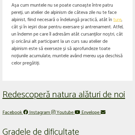
Așa cum muntele nu se poate cunoaște între patru
pereți, un atelier de alpinism de câteva zile nu te face
alpinist, fiind necesară o îndelungă practică, atât în
ture
,
cât și în ieșiri doar pentru exersare și antrenament. Atfel,
un îndemn pe care îl adresăm atât cursanților noștri, cât
și oricărui alt participant la un curs sau atelier de
alpinism este să exerseze și să aprofundeze toate
noțiunile acumulate, muntele având mereu ușa deschisă
celor pregătiți.
Redescoperă natura alături de noi
Facebook
Instagram
Youtube
Envelope
Gradele de dificultate