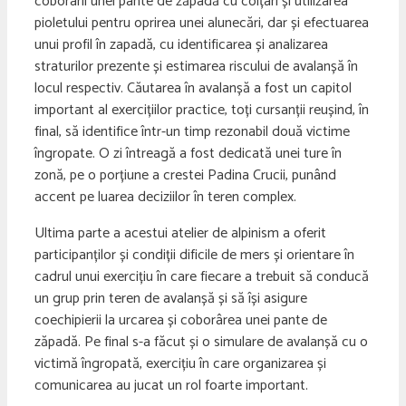
coborârii unei pante de zăpadă cu colțari și utilizarea
pioletului pentru oprirea unei alunecări, dar și efectuarea
unui profil în zapadă, cu identificarea și analizarea
straturilor prezente și estimarea riscului de avalanșă în
locul respectiv. Căutarea în avalanșă a fost un capitol
important al exercițiilor practice, toți cursanții reușind, în
final, să identifice într-un timp rezonabil două victime
îngropate. O zi întreagă a fost dedicată unei ture în
zonă, pe o porțiune a crestei Padina Crucii, punând
accent pe luarea deciziilor în teren complex.
Ultima parte a acestui atelier de alpinism a oferit
participanților și condiții dificile de mers și orientare în
cadrul unui exercițiu în care fiecare a trebuit să conducă
un grup prin teren de avalanșă și să își asigure
coechipierii la urcarea și coborârea unei pante de
zăpadă. Pe final s-a făcut și o simulare de avalanșă cu o
victimă îngropată, exercițiu în care organizarea și
comunicarea au jucat un rol foarte important.