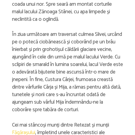
coada unui nor. Spre seară am montat corturile
malul lacului Zănoaga Stânei, cu apa limpede și
neclintită ca o oglindă.
În ziua următoare am traversat culmea Slivei, urcând
pe o potecă ciobănească și coborând pe un brâu
înierbat și prin grohotișul căldării glaciare vecine,
ajungând în cele din urmă pe malul lacului Verde. Cu
sclipiri de smarald în lumina soarelui, lacul Verde este
o adevărată bijuterie bine ascunsă într-o mare de
jnepeni. În fine, Custura Cârjei, frumoasa creastă
dintre vârfurile Cârja și Mija, a rămas pentru altă dată,
tunetele și norii care s-au încruntat odată de
ajungeam sub vârful Mija îndemnându-ne la
coborâre spre tabăra de corturi.
Cei mai stâncoși munți dintre Retezat și munții
Făgărașului
, împletind unele caracteristici ale