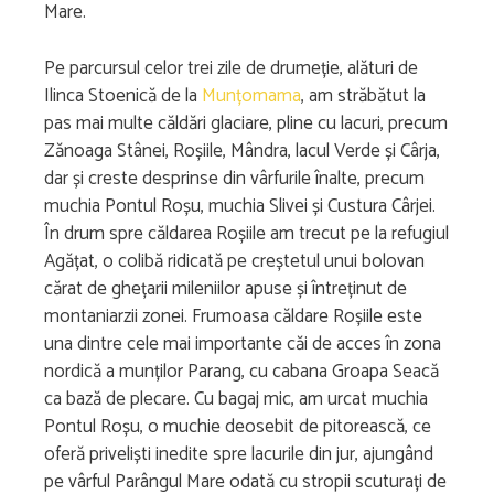
Mare.
Pe parcursul celor trei zile de drumeție, alături de
Ilinca Stoenică de la
Munțomama
, am străbătut la
pas mai multe căldări glaciare, pline cu lacuri, precum
Zănoaga Stânei, Roșiile, Mândra, lacul Verde și Cârja,
dar și creste desprinse din vârfurile înalte, precum
muchia Pontul Roșu, muchia Slivei și Custura Cârjei.
În drum spre căldarea Roșiile am trecut pe la refugiul
Agățat, o colibă ridicată pe creștetul unui bolovan
cărat de ghețarii mileniilor apuse și întreținut de
montaniarzii zonei. Frumoasa căldare Roșiile este
una dintre cele mai importante căi de acces în zona
nordică a munților Parang, cu cabana Groapa Seacă
ca bază de plecare. Cu bagaj mic, am urcat muchia
Pontul Roșu, o muchie deosebit de pitorească, ce
oferă priveliști inedite spre lacurile din jur, ajungând
pe vârful Parângul Mare odată cu stropii scuturați de