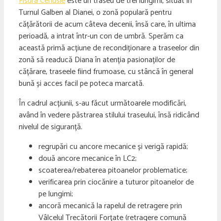
Fisura Cenusie
este un traseu de trei lungimi, situat în
Turnul Galben al Dianei, o zonă populară pentru
cățărătorii de acum câteva decenii, însă care, în ultima
perioadă, a intrat într-un con de umbră. Sperăm ca
această primă acțiune de recondiționare a traseelor din
zonă să readucă Diana în atenția pasionaților de
cățărare, traseele fiind frumoase, cu stâncă în general
bună și acces facil pe poteca marcată.
În cadrul acțiunii, s-au făcut următoarele modificări,
având în vedere păstrarea stilului traseului, însă ridicând
nivelul de siguranță.
regrupări cu ancore mecanice și verigă rapidă;
două ancore mecanice în LC2;
scoaterea/rebaterea pitoanelor problematice;
verificarea prin ciocănire a tuturor pitoanelor de
pe lungimi;
ancoră mecanică la rapelul de retragere prin
Vâlcelul Trecătorii Forțate (retragere comună