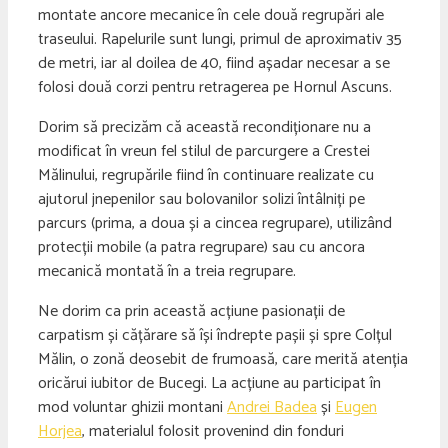
montate ancore mecanice în cele două regrupări ale
traseului. Rapelurile sunt lungi, primul de aproximativ 35
de metri, iar al doilea de 40, fiind așadar necesar a se
folosi două corzi pentru retragerea pe Hornul Ascuns.
Dorim să precizăm că această recondiționare nu a
modificat în vreun fel stilul de parcurgere a Crestei
Mălinului, regrupările fiind în continuare realizate cu
ajutorul jnepenilor sau bolovanilor solizi întâlniți pe
parcurs (prima, a doua și a cincea regrupare), utilizând
protecții mobile (a patra regrupare) sau cu ancora
mecanică montată în a treia regrupare.
Ne dorim ca prin această acțiune pasionații de
carpatism și cățărare să își îndrepte pașii și spre Colțul
Mălin, o zonă deosebit de frumoasă, care merită atenția
oricărui iubitor de Bucegi. La acțiune au participat în
mod voluntar ghizii montani
Andrei Badea
și
Eugen
Horjea
, materialul folosit provenind din fonduri