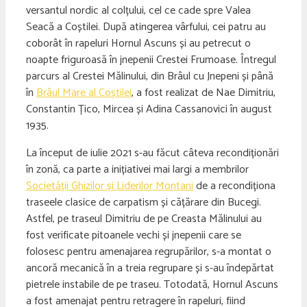
versantul nordic al colțului, cel ce cade spre Valea
Seacă a Coștilei. După atingerea vârfului, cei patru au
coborât în rapeluri Hornul Ascuns și au petrecut o
noapte friguroasă în jnepenii Crestei Frumoase. Întregul
parcurs al Crestei Mălinului, din Brâul cu Jnepeni și până
în
Brâul Mare al Coștilei
, a fost realizat de Nae Dimitriu,
Constantin Țico, Mircea și Adina Cassanovici în august
1935.
La început de iulie 2021 s-au făcut câteva recondiționări
în zonă, ca parte a inițiativei mai largi a membrilor
Societății Ghizilor și Liderilor Montani
de a recondiționa
traseele clasice de carpatism și cățărare din Bucegi.
Astfel, pe traseul Dimitriu de pe Creasta Mălinului au
fost verificate pitoanele vechi și jnepenii care se
folosesc pentru amenajarea regrupărilor, s-a montat o
ancoră mecanică în a treia regrupare și s-au îndepărtat
pietrele instabile de pe traseu. Totodată, Hornul Ascuns
a fost amenajat pentru retragere în rapeluri, fiind