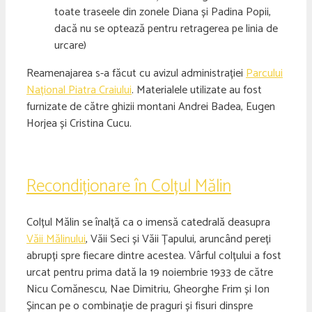
toate traseele din zonele Diana și Padina Popii,
dacă nu se optează pentru retragerea pe linia de
urcare)
Reamenajarea s-a făcut cu avizul administrației
Parcului
Național Piatra Craiului
. Materialele utilizate au fost
furnizate de către ghizii montani Andrei Badea, Eugen
Horjea și Cristina Cucu.
Recondiționare în Colțul Mălin
Colțul Mălin se înalță ca o imensă catedrală deasupra
Văii Mălinului
, Văii Seci și Văii Țapului, aruncând pereți
abrupți spre fiecare dintre acestea. Vârful colțului a fost
urcat pentru prima dată la 19 noiembrie 1933 de către
Nicu Comănescu, Nae Dimitriu, Gheorghe Frim și Ion
Șincan pe o combinație de praguri și fisuri dinspre