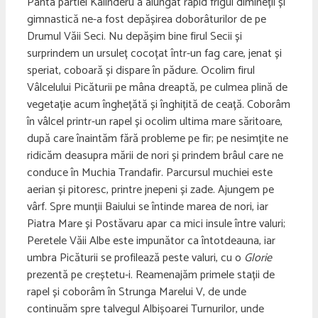
Panta pârtiei Kalinderu a alungat rapid frigul dimineții și
gimnastică ne-a fost depășirea doborâturilor de pe
Drumul Văii Seci. Nu depășim bine firul Secii și
surprindem un ursuleț cocoțat într-un fag care, jenat și
speriat, coboară și dispare în pădure. Ocolim firul
Vâlcelului Picăturii pe mâna dreaptă, pe culmea plină de
vegetație acum înghețătă și înghițită de ceață. Coborâm
în vâlcel printr-un rapel și ocolim ultima mare săritoare,
după care înaintăm fără probleme pe fir; pe nesimțite ne
ridicăm deasupra mării de nori și prindem brâul care ne
conduce în Muchia Trandafir. Parcursul muchiei este
aerian și pitoresc, printre jnepeni și zade. Ajungem pe
vârf. Spre munții Baiului se întinde marea de nori, iar
Piatra Mare și Postăvaru apar ca mici insule între valuri;
Peretele Văii Albe este impunător ca întotdeauna, iar
umbra Picăturii se profilează peste valuri, cu o
Glorie
prezentă pe creștetu-i. Reamenajăm primele stații de
rapel și coborâm în Strunga Marelui V, de unde
continuăm spre talvegul Albișoarei Turnurilor, unde