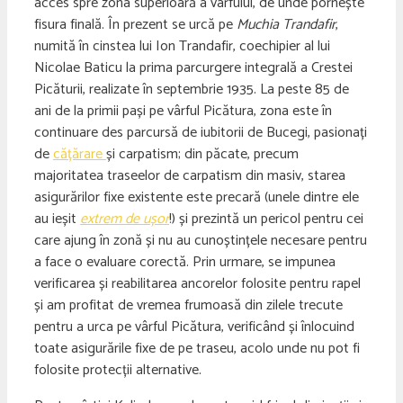
acces spre zona superioară a vârfului, de unde pornește
fisura finală. În prezent se urcă pe
Muchia Trandafir
,
numită în cinstea lui Ion Trandafir, coechipier al lui
Nicolae Baticu la prima parcurgere integrală a Crestei
Picăturii, realizate în septembrie 1935. La peste 85 de
ani de la primii pași pe vârful Picătura, zona este în
continuare des parcursă de iubitorii de Bucegi, pasionați
de
cățărare
și carpatism; din păcate, precum
majoritatea traseelor de carpatism din masiv, starea
asigurărilor fixe existente este precară (unele dintre ele
au ieșit
extrem de ușor
!) și prezintă un pericol pentru cei
care ajung în zonă și nu au cunoștințele necesare pentru
a face o evaluare corectă. Prin urmare, se impunea
verificarea și reabilitarea ancorelor folosite pentru rapel
și am profitat de vremea frumoasă din zilele trecute
pentru a urca pe vârful Picătura, verificând și înlocuind
toate asigurările fixe de pe traseu, acolo unde nu pot fi
folosite protecții alternative.