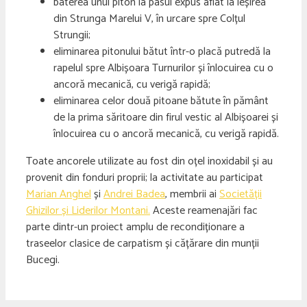
baterea unui piton la pasul expus aflat la ieșirea
din Strunga Marelui V, în urcare spre Colțul
Strungii;
eliminarea pitonului bătut într-o placă putredă la
rapelul spre Albișoara Turnurilor și înlocuirea cu o
ancoră mecanică, cu verigă rapidă;
eliminarea celor două pitoane bătute în pământ
de la prima săritoare din firul vestic al Albișoarei și
înlocuirea cu o ancoră mecanică, cu verigă rapidă.
Toate ancorele utilizate au fost din oțel inoxidabil și au
provenit din fonduri proprii; la activitate au participat
Marian Anghel
și
Andrei Badea
, membrii ai
Societății
Ghizilor și Liderilor Montani.
Aceste reamenajări fac
parte dintr-un proiect amplu de recondiționare a
traseelor clasice de carpatism și cățărare din munții
Bucegi.