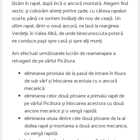
lăsăm în rapel, după încă o ancoră montată. Alegem firul
vestic și coborâm atenți printre zade, cu câteva rapeluri
scurte, până ce suntem învăluiți din nou de ceață. Un
ultim rapel, dintr-o nouă ancoră, ne lasă la marginea
Verdeții, în Valea Albă, de unde binecunoscuta potecă
ne conduce pașii spre casă și spre alți munți.
Am efectuat următoarele lucrări de reamenajare a
retragerii de pe vârful Picătura:
eliminarea pitonului de la pasul de intrare în fisura
de sub vârf și înlocuirea acestuia cu o ancoră
mecanică;
eliminarea celor două pitoane a primului rapel de
pe vârful Picătura și înlocuirea acestora cu două
ancore mecanice și o verigă rapidă;
eliminarea unuia dintre cele două pitoane de la al
doilea rapel și montarea a două ancore mecanice,
cu verigă rapidă;