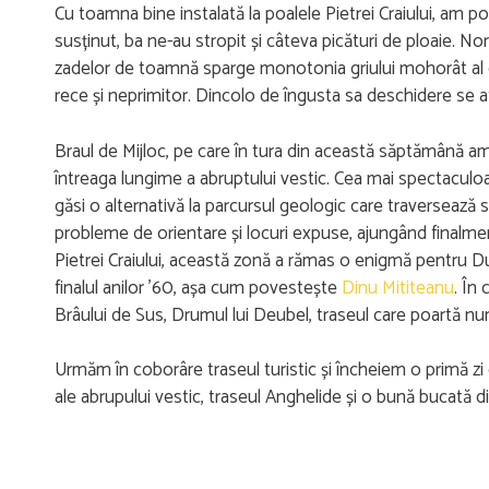
Cu toamna bine instalată la poalele Pietrei Craiului, am p
susținut, ba ne-au stropit și câteva picături de ploaie. No
zadelor de toamnă sparge monotonia griului mohorât al ce
rece și neprimitor. Dincolo de îngusta sa deschidere se af
Braul de Mijloc, pe care în tura din această săptămână am 
întreaga lungime a abruptului vestic. Cea mai spectacul
găsi o alternativă la parcursul geologic care traversează săl
probleme de orientare și locuri expuse, ajungând finalmen
Pietrei Craiului, această zonă a rămas o enigmă pentru Dun
finalul anilor ’60, așa cum povestește
Dinu Mititeanu
. În
Brâului de Sus, Drumul lui Deubel, traseul care poartă n
Urmăm în coborâre traseul turistic și încheiem o primă zi 
ale abrupului vestic, traseul Anghelide și o bună bucată di