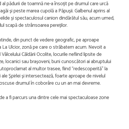
ed al pădurii de toamnă ne-a însoțit pe drumul care urcă
Țagăi și peste marea cupolă a Păpușii. Galbenul aprins al
helide și spectaculosul canion dindărătul său, acum umed,
dul scapă de strânsoarea pereților.
 întinde, din punct de vedere geografic, pe aproape
ta La Ulcior, zonă pe care o străbatem acum. Nevoit a
âlcelului Căldării Ocolite, locurile nefiind lipsite de
e, locanici sau brașoveni, buni cunoscători ai abruptului
utoproclamat al multor trasee, fiind “redescoperită” la
 ale Șpirlei și intersectează, foarte aproape de nivelul
cunoscuse drumul în coborâre cu un an mai devreme.
i de a fi parcurs una dintre cele mai spectaculoase zone