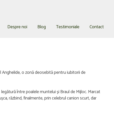
Despre noi
Blog
Testimoniale
Contact
eul Anghelide, o zonă deosebită pentru iubitorii de
legătură între poalele muntelui și Braul de Mijloc. Marcat
ușca, răzbind, finalmente, prin celebrul canion scurt, dar