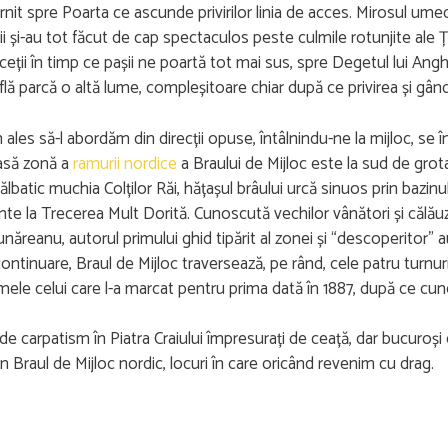
ornit spre Poarta ce ascunde privirilor linia de acces. Mirosul um
rii și-au tot făcut de cap spectaculos peste culmile rotunjite ale 
ții în timp ce pașii ne poartă tot mai sus, spre Degetul lui Ang
lă parcă o altă lume, compleșitoare chiar după ce privirea și gân
ales să-l abordăm din direcții opuse, întâlnindu-ne la mijloc, se
oasă zonă a
ramurii nordice
a Braului de Mijloc este la sud de gro
batic muchia Colților Răi, hățașul brâului urcă sinuos prin bazinul V
te la Trecerea Mult Dorită. Cunoscută vechilor vânători și călăuz
ăreanu, autorul primului ghid tipărit al zonei și “descoperitor” a
 continuare, Braul de Mijloc traversează, pe rând, cele patru turnuri
umele celui care l-a marcat pentru prima dată în 1887, după ce 
de carpatism în Piatra Craiului împresurați de ceață, dar bucuroș
n Braul de Mijloc nordic, locuri în care oricând revenim cu drag.