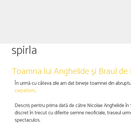
spirla
Toamna lui Anghelide și Braul de 
În urmă cu câteva zile am dat binețe toamnei din abruptul v
carpatism
.
Descris pentru prima dată de către Nicolae Anghelide în 19
discret în trecut cu diferite semne neoficiale, traseul urme
spectaculos.