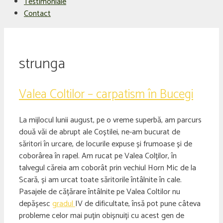
Testimoniale
Contact
strunga
Valea Coltilor – carpatism în Bucegi
La mijlocul lunii august, pe o vreme superbă, am parcurs
două văi de abrupt ale Coștilei, ne-am bucurat de
săritori în urcare, de locurile expuse și frumoase și de
coborârea în rapel. Am rucat pe Valea Colților, în
talvegul căreia am coborât prin vechiul Horn Mic de la
Scară, și am urcat toate săritorile întâlnite în cale.
Pasajele de cățărare întâlnite pe Valea Coltilor nu
depășesc
gradul
IV de dificultate, însă pot pune câteva
probleme celor mai puțin obișnuiți cu acest gen de