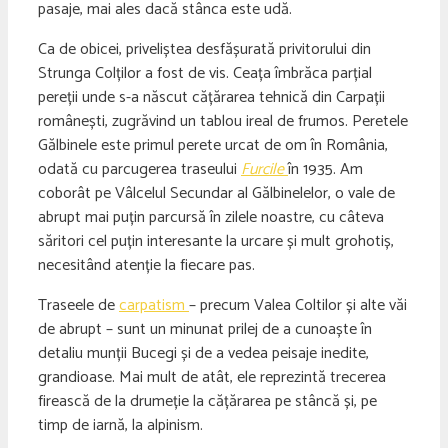
pasaje, mai ales dacă stânca este udă.
Ca de obicei, priveliștea desfășurată privitorului din
Strunga Colților a fost de vis. Ceața îmbrăca parțial
pereții unde s-a născut cățărarea tehnică din Carpații
românești, zugrăvind un tablou ireal de frumos. Peretele
Gălbinele este primul perete urcat de om în România,
odată cu parcugerea traseului
Furcile
în 1935. Am
coborât pe Vâlcelul Secundar al Gălbinelelor, o vale de
abrupt mai puțin parcursă în zilele noastre, cu câteva
săritori cel puțin interesante la urcare și mult grohotiș,
necesitând atenție la fiecare pas.
Traseele de
carpatism
– precum Valea Coltilor și alte văi
de abrupt – sunt un minunat prilej de a cunoaște în
detaliu munții Bucegi și de a vedea peisaje inedite,
grandioase. Mai mult de atât, ele reprezintă trecerea
firească de la drumeție la cățărarea pe stâncă și, pe
timp de iarnă, la alpinism.