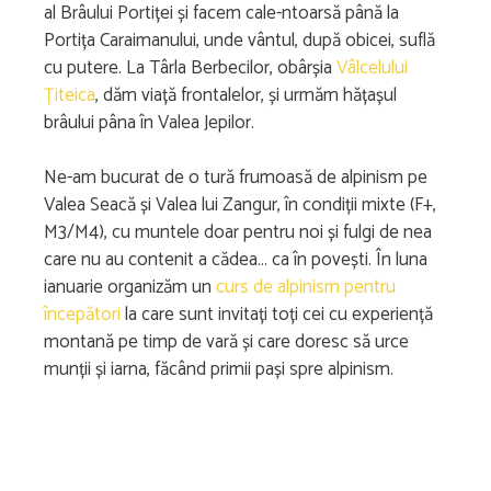
al Brâului Portiței și facem cale-ntoarsă până la
Portița Caraimanului, unde vântul, după obicei, suflă
cu putere. La Târla Berbecilor, obârșia
Vâlcelului
Țiteica
, dăm viață frontalelor, și urmăm hățașul
brâului pâna în Valea Jepilor.
Ne-am bucurat de o tură frumoasă de alpinism pe
Valea Seacă și Valea lui Zangur, în condiții mixte (F+,
M3/M4), cu muntele doar pentru noi și fulgi de nea
care nu au contenit a cădea… ca în povești. În luna
ianuarie organizăm un
curs de alpinism pentru
începători
la care sunt invitați toți cei cu experiență
montană pe timp de vară și care doresc să urce
munții și iarna, făcând primii pași spre alpinism.