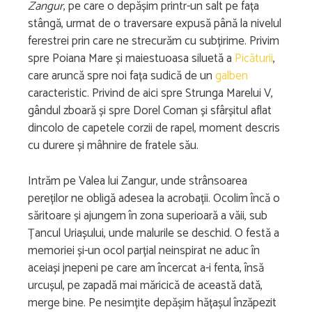
Zangur
, pe care o depășim printr-un salt pe fața
stângă, urmat de o traversare expusă până la nivelul
ferestrei prin care ne strecurăm cu subțirime. Privim
spre Poiana Mare și maiestuoasa siluetă a
Picăturii
,
care aruncă spre noi fața sudică de un
galben
caracteristic. Privind de aici spre Strunga Marelui V,
gândul zboară și spre Dorel Coman și sfârșitul aflat
dincolo de capetele corzii de rapel, moment descris
cu durere și mâhnire de fratele său.
Intrăm pe Valea lui Zangur, unde strânsoarea
pereților ne obligă adesea la acrobații. Ocolim încă o
săritoare și ajungem în zona superioară a văii, sub
Țancul Uriașului, unde malurile se deschid. O festă a
memoriei și-un ocol parțial neinspirat ne aduc în
aceiași jnepeni pe care am încercat a-i fenta, însă
urcușul, pe zapadă mai măricică de această dată,
merge bine. Pe nesimțite depășim hățașul înzăpezit