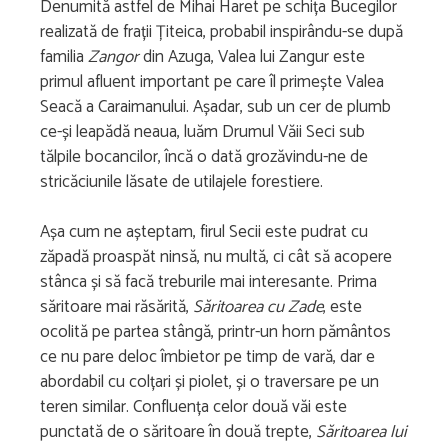
Denumită astfel de Mihai Haret pe schița Bucegilor
realizată de frații Țiteica, probabil inspirându-se după
familia
Zangor
din Azuga, Valea lui Zangur este
primul afluent important pe care îl primește Valea
Seacă a Caraimanului. Așadar, sub un cer de plumb
ce-și leapădă neaua, luăm Drumul Văii Seci sub
tălpile bocancilor, încă o dată grozăvindu-ne de
stricăciunile lăsate de utilajele forestiere.
Așa cum ne așteptam, firul Secii este pudrat cu
zăpadă proaspăt ninsă, nu multă, ci cât să acopere
stânca și să facă treburile mai interesante. Prima
săritoare mai răsărită,
Săritoarea cu Zade
, este
ocolită pe partea stângă, printr-un horn pământos
ce nu pare deloc îmbietor pe timp de vară, dar e
abordabil cu colțari și piolet, și o traversare pe un
teren similar. Confluența celor două văi este
punctată de o săritoare în două trepte,
Săritoarea lui