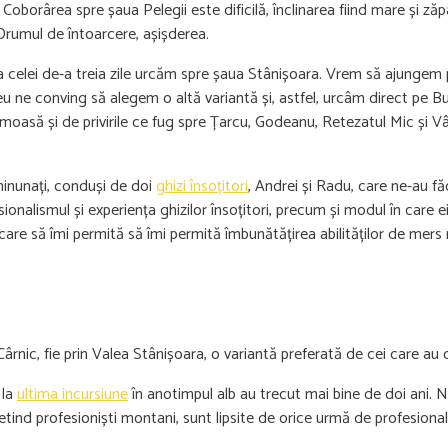
Coborârea spre șaua Pelegii este dificilă, înclinarea fiind mare și ză
 Drumul de întoarcere, așișderea.
 a celei de-a treia zile urcăm spre șaua Stânișoara. Vrem să ajungem
raseu ne conving să alegem o altă variantă și, astfel, urcâm direct pe 
rumoasă și de privirile ce fug spre Țarcu, Godeanu, Retezatul Mic și 
inunați, conduși de doi
ghizi însoțitori
, Andrei și Radu, care ne-au f
onalismul și experiența ghizilor însoțitori, precum și modul în care e
e care să îmi permită să îmi permită îmbunătățirea abilităților de mers
Cârnic, fie prin Valea Stânișoara, o variantă preferată de cei care au do
 la
ultima incursiune
în anotimpul alb au trecut mai bine de doi ani. Ne
retind profesioniști montani, sunt lipsite de orice urmă de profesiona