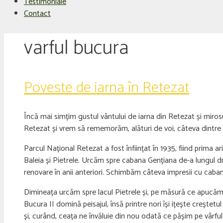
Testimoniale
Contact
varful bucura
Poveste de iarna în Retezat
Încă mai simțim gustul vântului de iarna din Retezat și mirosu
Retezat și vrem să rememorăm, alături de voi, câteva dint
Parcul Național Retezat a fost înființat în 1935, fiind prima 
Baleia și Pietrele. Urcăm spre cabana Gențiana de-a lungul d
renovare în anii anteriori. Schimbăm câteva impresii cu caban
Dimineața urcăm spre lacul Pietrele și, pe măsură ce apucăm 
Bucura II domină peisajul, însă printre nori își ițește creștetu
și, curând, ceața ne învăluie din nou odată ce pășim pe vârful