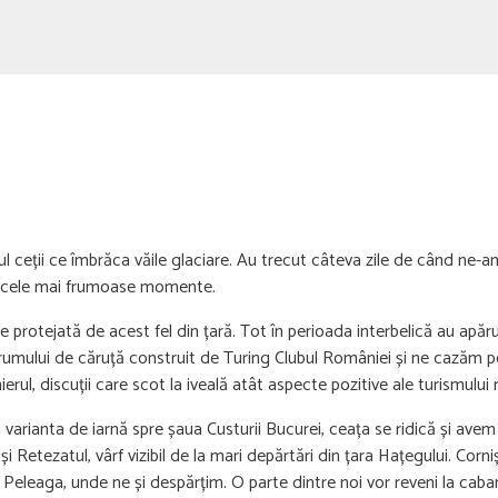
l ceții ce îmbrăca văile glaciare. Au trecut câteva zile de când ne-am
re cele mai frumoase momente.
arie protejată de acest fel din țară. Tot în perioada interbelică au a
rumului de căruță construit de Turing Clubul României și ne cazăm p
ierul, discuții care scot la iveală atât aspecte pozitive ale turismul
varianta de iarnă spre șaua Custurii Bucurei, ceața se ridică și ave
l și Retezatul, vârf vizibil de la mari depărtări din țara Hațegului. Cor
 Peleaga, unde ne și despărțim. O parte dintre noi vor reveni la caba