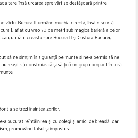
pada tare, însă urcarea spre vârf se desfășoară printre
 pe vârful Bucura II urmând muchia directă, însă o scurtă
Bucura I, aflat cu vreo 70 de metri sub magica barieră a celor
Vâlcan, urmăm creasta spre Bucura II și Custura Bucurei,
ăcut să ne simțim în siguranță pe munte si ne-a permis să ne
i au reușit să construiască și să țină un grup compact în tură,
 munte.
rit a se trezi înaintea zorilor.
-a bucurat reîntâlnirea și cu colegi și amici de breaslă, dar
lism, promovând falsul și impostura.