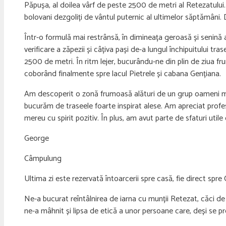
Păpușa, al doilea vârf de peste 2500 de metri al Retezatului. 
bolovani dezgoliți de vântul puternic al ultimelor săptămâni.
Într-o formulă mai restrânsă, în dimineața geroasă și senină
verificare a zăpezii și câțiva pași de-a lungul închipuitului t
2500 de metri. În ritm lejer, bucurându-ne din plin de ziua f
coborând finalmente spre lacul Pietrele și cabana Gențiana.
Am descoperit o zonă frumoasă alături de un grup oameni m
bucurăm de traseele foarte inspirat alese. Am apreciat profesi
mereu cu spirit pozitiv. În plus, am avut parte de sfaturi util
George
Câmpulung
Ultima zi este rezervată întoarcerii spre casă, fie direct spre 
Ne-a bucurat reîntâlnirea de iarna cu munții Retezat, căci de
ne-a mâhnit și lipsa de etică a unor persoane care, deși se p