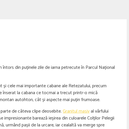
 întors din puținele zile de iarna petrecute în Parcul Național
părut și cele mai importante cabane ale Retezatului, precum
e înserat la cabana ce tocmai a trecut printr-o mică
ui montan autohton, cât și aspecte mai puțin frumoase.
m parte de câteva clipe deosebite.
Granitul masiv
al vârfului
nișe impresionante barează ieșirea din culoarele Colților Pelegii
nă, urmând pașii de la urcare, iar cealaltă va merge spre