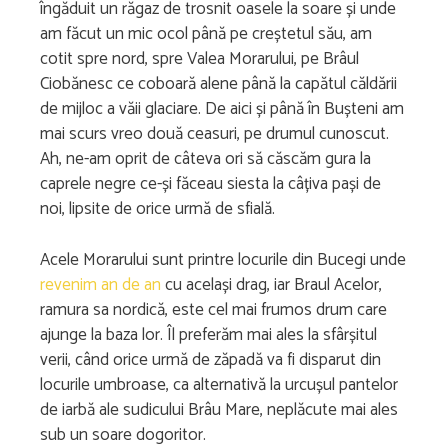
îngăduit un răgaz de trosnit oasele la soare și unde
am făcut un mic ocol până pe creștetul său, am
cotit spre nord, spre Valea Morarului, pe Brâul
Ciobănesc ce coboară alene până la capătul căldării
de mijloc a văii glaciare. De aici și până în Bușteni am
mai scurs vreo două ceasuri, pe drumul cunoscut.
Ah, ne-am oprit de câteva ori să căscăm gura la
caprele negre ce-și făceau siesta la câțiva pași de
noi, lipsite de orice urmă de sfială.
Acele Morarului sunt printre locurile din Bucegi unde
revenim an de an
cu același drag, iar Braul Acelor,
ramura sa nordică, este cel mai frumos drum care
ajunge la baza lor. Îl preferăm mai ales la sfârșitul
verii, când orice urmă de zăpadă va fi disparut din
locurile umbroase, ca alternativă la urcușul pantelor
de iarbă ale sudicului Brâu Mare, neplăcute mai ales
sub un soare dogoritor.