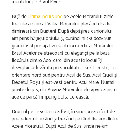
muntelui, pe Brâul Mare.
Față de
ultima incursiune
pe Acele Morarului, zilele
trecute am urcat Valea Morarului, plecând dis-de-
dimineață din Bușteni. După depășirea canionului,
am prins hățașul brâului și, curând, ni s-a dezvăluit
grandiosul peisaj al versantului nordic al Morarului.
Braul Acelor se strecoară cu eleganță pe la baza
fiecăruia dintre Ace, care, din aceste locuri își
dezvăluie adevărata personalitate – sunt creste, cu
orientare nord-sud pentru Acul de Sus, Acul Crucii și
Degetul Roșu și est-vest pentru Acul Mare. Numai
privite de jos, din Poiana Morarului, ele apar ca niște
ace ce parcă înmpung bolta cerească.
Drumul pe creastă nu a fost, în sine, prea diferit de
precedentul, urcând și trecând pe rând fiecare dintre
Acele Morarului. După Acul de Sus, unde ne-am