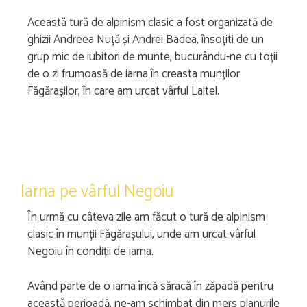
Această tură de alpinism clasic a fost organizată de
ghizii Andreea Nuță și Andrei Badea, însoțiti de un
grup mic de iubitori de munte, bucurându-ne cu toții
de o zi frumoasă de iarna în creasta munților
Făgărașilor, în care am urcat vârful Laitel.
Iarna pe vârful Negoiu
În urmă cu câteva zile am făcut o tură de alpinism
clasic în munții Făgărașului, unde am urcat vârful
Negoiu în condiții de iarna.
Având parte de o iarna încă săracă în zăpadă pentru
această perioadă, ne-am schimbat din mers planurile