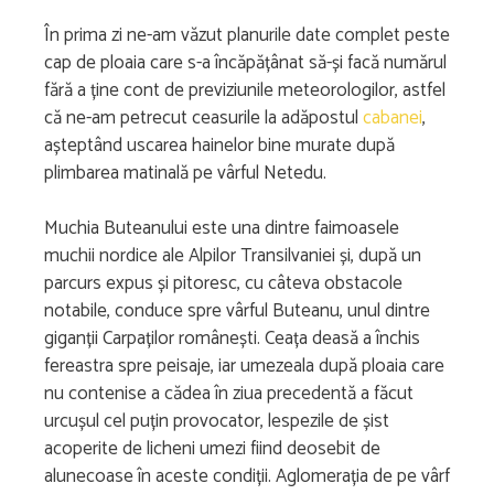
În prima zi ne-am văzut planurile date complet peste
cap de ploaia care s-a încăpățânat să-și facă numărul
fără a ține cont de previziunile meteorologilor, astfel
că ne-am petrecut ceasurile la adăpostul
cabanei
,
așteptând uscarea hainelor bine murate după
plimbarea matinală pe vârful Netedu.
Muchia Buteanului este una dintre faimoasele
muchii nordice ale Alpilor Transilvaniei și, după un
parcurs expus și pitoresc, cu câteva obstacole
notabile, conduce spre vârful Buteanu, unul dintre
giganții Carpaților românești. Ceața deasă a închis
fereastra spre peisaje, iar umezeala după ploaia care
nu contenise a cădea în ziua precedentă a făcut
urcușul cel puțin provocator, lespezile de șist
acoperite de licheni umezi fiind deosebit de
alunecoase în aceste condiții. Aglomerația de pe vârf