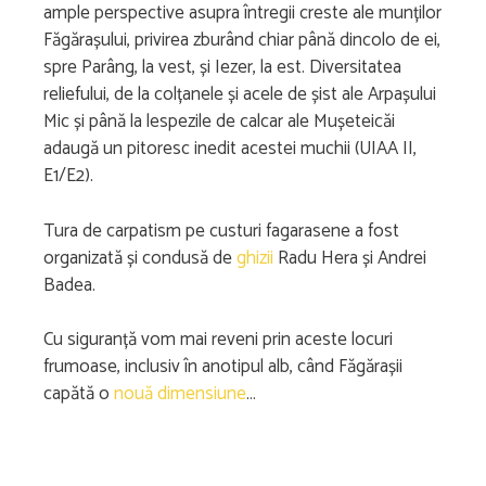
ample perspective asupra întregii creste ale munților
Făgărașului, privirea zburând chiar până dincolo de ei,
spre Parâng, la vest, și Iezer, la est. Diversitatea
reliefului, de la colțanele și acele de șist ale Arpașului
Mic și până la lespezile de calcar ale Mușeteicăi
adaugă un pitoresc inedit acestei muchii (UIAA II,
E1/E2).
Tura de carpatism pe custuri fagarasene a fost
organizată și condusă de
ghizii
Radu Hera și Andrei
Badea.
Cu siguranță vom mai reveni prin aceste locuri
frumoase, inclusiv în anotipul alb, când Făgărașii
capătă o
nouă dimensiune
…