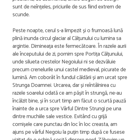
sunt de neînțeles, priciurile de sus fiind extrem de
scunde.
Peste noapte, cerul s-a limpezit și o frumoasă lună
plină inunda circul glaciar al Călțunului cu lumina sa
argintie. Dimineața este fermecătoare. În razele aurii
ale începutului de zi, pornim spre Portița Călțunului,
unde silueta crestelor Negoiului ni se dezvăluie
precum crenelurile unui castel medieval, picurate de
lumină. Am coborât în fundul căldării și am urcat spre
Strunga Doamnei. Urcarea, dar și reîntâlnirea cu
razele soarelui odată ce am pășit în strungă, ne-au
încălzit bine, și în scurt timp am făcut o scurtă pauză
înainte de a urca spre Vârful Dintre Strungi pe una
dintre muchiile sale vestice. Evitând cu grijă
cornișele care punctau din loc în loc creasta, am
ajuns pe vârful Negoiu la puțin timp după ce fusese
vizitat de o echipă sosită dinspre nord. Zăbovim un