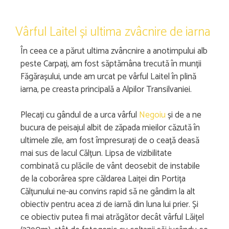
Vârful Laitel și ultima zvâcnire de iarna
În ceea ce a părut ultima zvâncnire a anotimpului alb
peste Carpați, am fost săptămâna trecută în munții
Făgărașului, unde am urcat pe vârful Laitel în plină
iarna, pe creasta principală a Alpilor Transilvaniei.
Plecați cu gândul de a urca vârful
Negoiu
și de a ne
bucura de peisajul albit de zăpada mieilor căzută în
ultimele zile, am fost împresurați de o ceață deasă
mai sus de lacul Călțun. Lipsa de vizibilitate
combinată cu plăcile de vânt deosebit de instabile
de la coborârea spre căldarea Laiței din Portița
Călțunului ne-au convins rapid să ne gândim la alt
obiectiv pentru acea zi de iarnă din luna lui prier. Și
ce obiectiv putea fi mai atrăgător decât vârful Lăițel