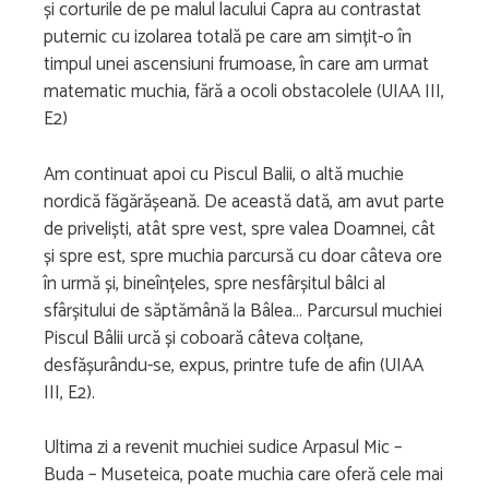
și corturile de pe malul lacului Capra au contrastat
puternic cu izolarea totală pe care am simțit-o în
timpul unei ascensiuni frumoase, în care am urmat
matematic muchia, fără a ocoli obstacolele (UIAA III,
E2)
Am continuat apoi cu Piscul Balii, o altă muchie
nordică făgărășeană. De această dată, am avut parte
de priveliști, atât spre vest, spre valea Doamnei, cât
și spre est, spre muchia parcursă cu doar câteva ore
în urmă și, bineînțeles, spre nesfârșitul bâlci al
sfârșitului de săptămână la Bâlea… Parcursul muchiei
Piscul Bâlii urcă și coboară câteva colțane,
desfășurându-se, expus, printre tufe de afin (UIAA
III, E2).
Ultima zi a revenit muchiei sudice Arpasul Mic –
Buda – Museteica, poate muchia care oferă cele mai