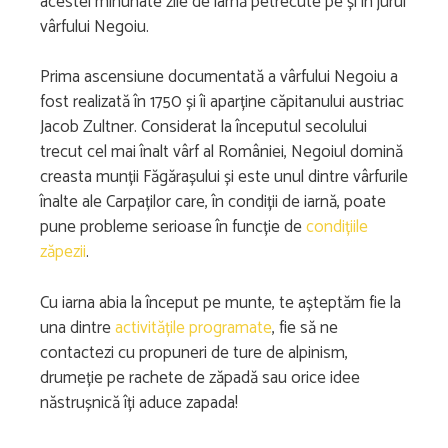
acestei minunate zile de iarnă petrecute pe și în jurul
vârfului Negoiu.
Prima ascensiune documentată a vârfului Negoiu a
fost realizată în 1750 și îi aparține căpitanului austriac
Jacob Zultner. Considerat la începutul secolului
trecut cel mai înalt vârf al României, Negoiul domină
creasta munții Făgărașului și este unul dintre vârfurile
înalte ale Carpaților care, în condiții de iarnă, poate
pune probleme serioase în funcție de
condițiile
zăpezii
.
Cu iarna abia la început pe munte, te așteptăm fie la
una dintre
activitățile programate
, fie să ne
contactezi cu propuneri de ture de alpinism,
drumeție pe rachete de zăpadă sau orice idee
năstrușnică îți aduce zapada!