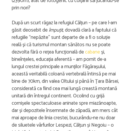
(2390m), atât de fotogenic cu colțanii săi jucându-se
prin nori?
După un scurt răgaz la refugiul Călțun – pe care l-am
găsit deosebit de
împuțit
, dovadă clară a faptului că
refugiile “nepăzite” sunt departe de a fi o soluție
reală și că turismul montan sănătos nu se poate
dezvolta fără o rețea funcțională de
cabane
și,
bineînțeles, educația aferentă – am pornit de-a
lungul crestei principale a munților Făgărașului,
această veritabilă coloană vertebrală întinsă pe mai
bine de 70km, din valea Oltului și până în Țara Bârsei,
considerată ca fiind cea mai lungă creastă montană
unitară din întregul continent. Ocolind cu grijă
cornișele spectaculoase aninate spre miazănoapte,
dar și depozitele însemnate de zăpadă, am mers cât
mai aproape de linia crestei, bucurându-ne nu doar
de siluetele vârfurilor Lespezi, Călțun și Negoiu – o