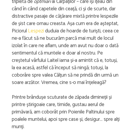
tripletă de
optmiari
ai Carpaților – care își ițeau din
când în când capetele din ceață, ci și de scurte, dar
distractive pasaje de cățărare mixtă printre lespezile
de șist care ornau creasta. Așa cum era de așteptat,
Piciorul
Lespezi
duduia de hoarde de turiști, ceea ce
ne-a făcut să ne bucurăm parcă mai mult de locul
izolat în care ne aflam, unde am avut nu doar o dată
sentimentul că muntele e doar al nostru. Pe
creștetul vârfului Laitel iarna și-a amintit că e, totuși,
la ea acasă, astfel că început să ningă; totuși, la
coborâre spre valea Călțun să ne prindă din urmă un
soare arzător. Vremea, cine s-o mai înțeleagă?
Printre brândușe scuturate de zăpada dimineții și
printre știrigoaie care, timide, gustau aerul de
primăvară, am coborât prin Poienile Paltinului spre
poalele muntelui, apoi spre case și, desigur… spre alți
munți.