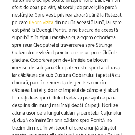
sfert de ceas pe vârf, absorbiți de priveliștile parcă
nesfârșite. Spre vest, privirea zboară până la Retezat,
pe care
îl vom vizita
din nou în această iarnă, iar spre
est până la Bucegi. Pentru a ne bucura de această
superbă zi în Alpii Transilvaniei, alegem coborârea
spre șaua Cleopatrei și traversarea spre Strunga
Ciobanului, realizând practic un circuit prin căldările
glaciare. Coborârea prin devălmășia de blocuri
imense de sub șaua Cleopatrei este spectaculoasă,
iar căldărușa de sub Custura Ciobanului, tapetată cu
chiciură, pare încremenită de ger. Revenim în
căldarea Laitei și doar crâmpeiul de câmpie și aburii
formați deasupra Oltului trădează peisajul ce pare
desprins din munți mai înalți decât Carpații. Norii se
adună ușor de-a lungul căldării și peretelui Călțunului
și, după ce înaintăm prin căldare spre Porțită, ne
trezim din nou în whiteout-ul care anunță sfârșitul