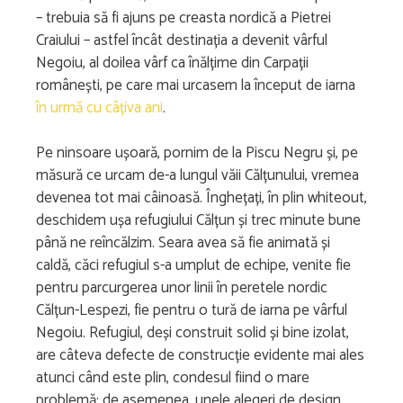
– trebuia să fi ajuns pe creasta nordică a Pietrei
Craiului – astfel încât destinația a devenit vârful
Negoiu, al doilea vârf ca înălțime din Carpații
românești, pe care mai urcasem la început de iarna
în urmă cu câțiva ani
.
Pe ninsoare ușoară, pornim de la Piscu Negru și, pe
măsură ce urcam de-a lungul văii Călțunului, vremea
devenea tot mai câinoasă. Înghețați, în plin whiteout,
deschidem ușa refugiului Călțun și trec minute bune
până ne reîncălzim. Seara avea să fie animată și
caldă, căci refugiul s-a umplut de echipe, venite fie
pentru parcurgerea unor linii în peretele nordic
Călțun-Lespezi, fie pentru o tură de iarna pe vârful
Negoiu. Refugiul, deși construit solid și bine izolat,
are câteva defecte de construcție evidente mai ales
atunci când este plin, condesul fiind o mare
problemă; de asemenea, unele alegeri de design