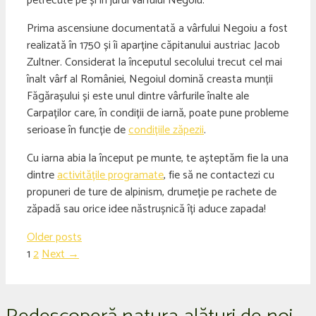
petrecute pe și în jurul vârfului Negoiu.
Prima ascensiune documentată a vârfului Negoiu a fost
realizată în 1750 și îi aparține căpitanului austriac Jacob
Zultner. Considerat la începutul secolului trecut cel mai
înalt vârf al României, Negoiul domină creasta munții
Făgărașului și este unul dintre vârfurile înalte ale
Carpaților care, în condiții de iarnă, poate pune probleme
serioase în funcție de
condițiile zăpezii
.
Cu iarna abia la început pe munte, te așteptăm fie la una
dintre
activitățile programate
, fie să ne contactezi cu
propuneri de ture de alpinism, drumeție pe rachete de
zăpadă sau orice idee năstrușnică îți aduce zapada!
Older posts
Page
Page
1
2
Next
→