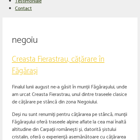
Testimoniale
Contact
negoiu
Creasta Fierastrau, cățărare în
Făgărași
Finalul lunii august ne-a găsit în munții Făgărașului, unde
am urcat Creasta Fierastrau, unul dintre traseele clasice
de cățărare pe stâncă din zona Negoiului.
Deși nu sunt renumiți pentru cățărarea pe stâncă, munții
Făgărașului oferă traseele alpine aflate la cea mai înaltă
altitudine din Carpații românești și, datorită șistului
cristalin, oferă o experiență asemănătoare cu cățărarea