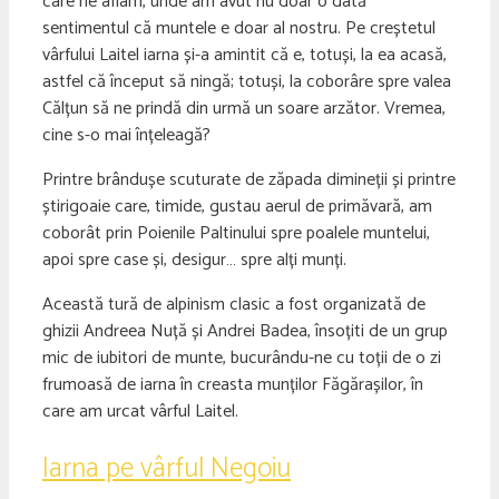
care ne aflam, unde am avut nu doar o dată
sentimentul că muntele e doar al nostru. Pe creștetul
vârfului Laitel iarna și-a amintit că e, totuși, la ea acasă,
astfel că început să ningă; totuși, la coborâre spre valea
Călțun să ne prindă din urmă un soare arzător. Vremea,
cine s-o mai înțeleagă?
Printre brândușe scuturate de zăpada dimineții și printre
știrigoaie care, timide, gustau aerul de primăvară, am
coborât prin Poienile Paltinului spre poalele muntelui,
apoi spre case și, desigur… spre alți munți.
Această tură de alpinism clasic a fost organizată de
ghizii Andreea Nuță și Andrei Badea, însoțiti de un grup
mic de iubitori de munte, bucurându-ne cu toții de o zi
frumoasă de iarna în creasta munților Făgărașilor, în
care am urcat vârful Laitel.
Iarna pe vârful Negoiu