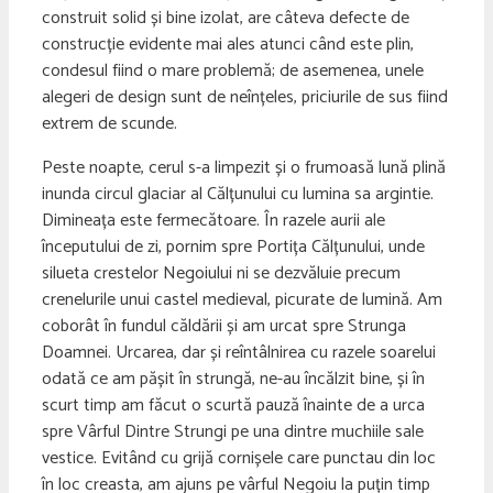
construit solid și bine izolat, are câteva defecte de
construcție evidente mai ales atunci când este plin,
condesul fiind o mare problemă; de asemenea, unele
alegeri de design sunt de neînțeles, priciurile de sus fiind
extrem de scunde.
Peste noapte, cerul s-a limpezit și o frumoasă lună plină
inunda circul glaciar al Călțunului cu lumina sa argintie.
Dimineața este fermecătoare. În razele aurii ale
începutului de zi, pornim spre Portița Călțunului, unde
silueta crestelor Negoiului ni se dezvăluie precum
crenelurile unui castel medieval, picurate de lumină. Am
coborât în fundul căldării și am urcat spre Strunga
Doamnei. Urcarea, dar și reîntâlnirea cu razele soarelui
odată ce am pășit în strungă, ne-au încălzit bine, și în
scurt timp am făcut o scurtă pauză înainte de a urca
spre Vârful Dintre Strungi pe una dintre muchiile sale
vestice. Evitând cu grijă cornișele care punctau din loc
în loc creasta, am ajuns pe vârful Negoiu la puțin timp