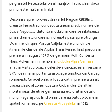
pe granitul Retezatului ori al munților Tatra, chiar dacă
primul este mult mai friabil.
Desprinsă spre nord-est din vârful Negoiu (2535m),
Creasta Fierastrau, cunoscută uneori și sub numele de
Scara Negoiului
, datorită modului în care se înfățișează
privirii drumețului care își îndreaptă pașii spre Strunga
Doamnei dinspre Portița Călțului, este unul dintre
itinerariile clasice ale Alpilor Transilvaniei, fiind parcurs în
premieră în august 1930 de germanii Rolf Richter și
Hans Ackermann, membrii ai
Clubului Alpin German
,
aflați în vizităcu ocazia celei de-a cincizecea aniversări a
SKV, cea mai importantă asociație turistică din Carpații
românești. Cu acel prilej, a fost urcat în premieră un alt
traseu clasic al zonei, Custura Ciobanului. De altfel,
montaniarzii de etnie germană au explorat în detaliu
munții Făgărașului, fiind primii care au bătut pitoane în
spațiul românesc, pe
Creasta Arpășelului
, în 1912.