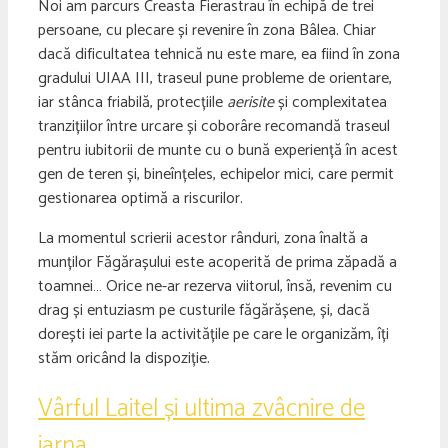
Noi am parcurs Creasta Fierastrau în echipă de trei
persoane, cu plecare și revenire în zona Bâlea. Chiar
dacă dificultatea tehnică nu este mare, ea fiind în zona
gradului UIAA III, traseul pune probleme de orientare,
iar stânca friabilă, protecțiile
aerisite
și complexitatea
tranzițiilor între urcare și coborâre recomandă traseul
pentru iubitorii de munte cu o bună experiență în acest
gen de teren și, bineînțeles, echipelor mici, care permit
gestionarea optimă a riscurilor.
La momentul scrierii acestor rânduri, zona înaltă a
munților Făgărașului este acoperită de prima zăpadă a
toamnei… Orice ne-ar rezerva viitorul, însă, revenim cu
drag și entuziasm pe custurile făgărășene, și, dacă
dorești iei parte la activitățile pe care le organizăm, îți
stăm oricând la dispoziție.
Vârful Laitel și ultima zvâcnire de
iarna