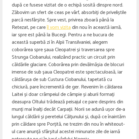
după ce fusese vizitat de o echipă sosită dinspre nord.
Zăbovim un sfert de ceas pe vârf, absorbiți de priveliștile
parcă nesfârșite. Spre vest, privirea zboară până la
Retezat, pe care
îl vom vizita
din nou în această iarnă,
iar spre est până la Bucegi. Pentru a ne bucura de
această superbă zi în Alpii Transilvaniei, alegem
coborârea spre șaua Cleopatrei și traversarea spre
Strunga Ciobanului, realizând practic un circuit prin
căldările glaciare. Coborârea prin devălmășia de blocuri
imense de sub șaua Cleopatrei este spectaculoasă, iar
căldărușa de sub Custura Ciobanului, tapetată cu
chiciură, pare încremenită de ger. Revenim în căldarea
Laitei și doar crâmpeiul de câmpie și aburii formați
deasupra Oltului trădează peisajul ce pare desprins din
munți mai înalți decât Carpații. Norii se adună ușor de-a
lungul căldării și peretelui Călțunului și, după ce înaintăm
prin căldare spre Porțită, ne trezim din nou în whiteout-
ul care anunță sfârșitul acestei minunate zile de iarnă