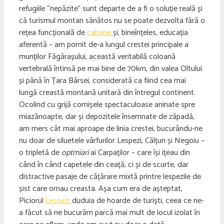
refugiile “nepăzite” sunt departe de a fi o soluție reală și
că turismul montan sănătos nu se poate dezvolta fără o
rețea funcțională de
cabane
și, bineînțeles, educația
aferentă – am pornit de-a lungul crestei principale a
munților Făgărașului, această veritabilă coloană
vertebrală întinsă pe mai bine de 70km, din valea Oltului
și până în Țara Bârsei, considerată ca fiind cea mai
lungă creastă montană unitară din întregul continent.
Ocolind cu grijă cornișele spectaculoase aninate spre
miazănoapte, dar și depozitele însemnate de zăpadă,
am mers cât mai aproape de linia crestei, bucurându-ne
nu doar de siluetele vârfurilor Lespezi, Călțun și Negoiu –
o tripletă de
optmiari
ai Carpaților – care își ițeau din
când în când capetele din ceață, ci și de scurte, dar
distractive pasaje de cățărare mixtă printre lespezile de
șist care ornau creasta. Așa cum era de așteptat,
Piciorul
Lespezi
duduia de hoarde de turiști, ceea ce ne-
a făcut să ne bucurăm parcă mai mult de locul izolat în