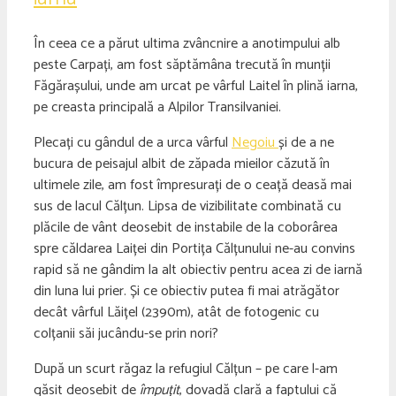
În ceea ce a părut ultima zvâncnire a anotimpului alb
peste Carpați, am fost săptămâna trecută în munții
Făgărașului, unde am urcat pe vârful Laitel în plină iarna,
pe creasta principală a Alpilor Transilvaniei.
Plecați cu gândul de a urca vârful
Negoiu
și de a ne
bucura de peisajul albit de zăpada mieilor căzută în
ultimele zile, am fost împresurați de o ceață deasă mai
sus de lacul Călțun. Lipsa de vizibilitate combinată cu
plăcile de vânt deosebit de instabile de la coborârea
spre căldarea Laiței din Portița Călțunului ne-au convins
rapid să ne gândim la alt obiectiv pentru acea zi de iarnă
din luna lui prier. Și ce obiectiv putea fi mai atrăgător
decât vârful Lăițel (2390m), atât de fotogenic cu
colțanii săi jucându-se prin nori?
După un scurt răgaz la refugiul Călțun – pe care l-am
găsit deosebit de
împuțit
, dovadă clară a faptului că