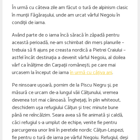
În urmă cu câteva zile am făcut o tură de alpinism clasic
în munții Făgărașului, unde am urcat vârful Negoiu în
condiții de iarna.
Având parte de o iarna încă săracă în zăpadă pentru
această perioadă, ne-am schimbat din mers planurile –
trebuia să fi ajuns pe creasta nordică a Pietrei Craiului –
astfel încât destinația a devenit vârful Negoiu, al doilea
vârf ca înălțime din Carpații românești, pe care mai
urcasem la început de iarna
în urmă cu câțiva ani
.
Pe ninsoare ușoară, pornim de la Piscu Negru și, pe
măsură ce urcam de-a lungul văii Călțunului, vremea
devenea tot mai câinoasă. Înghețați, în plin whiteout,
deschidem ușa refugiului Călțun și trec minute bune
până ne reîncălzim. Seara avea să fie animată și caldă,
căci refugiul s-a umplut de echipe, venite fie pentru
parcurgerea unor linii în peretele nordic Călțun-Lespezi,
fie pentru o tură de iarna pe vârful Negoiu. Refugiul, deși