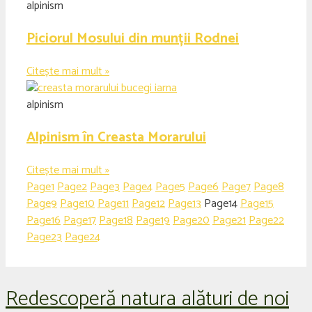
alpinism
Piciorul Mosului din munții Rodnei
Citește mai mult »
alpinism
Alpinism în Creasta Morarului
Citește mai mult »
Page
1
Page
2
Page
3
Page
4
Page
5
Page
6
Page
7
Page
8
Page
9
Page
10
Page
11
Page
12
Page
13
Page
14
Page
15
Page
16
Page
17
Page
18
Page
19
Page
20
Page
21
Page
22
Page
23
Page
24
Redescoperă natura alături de noi