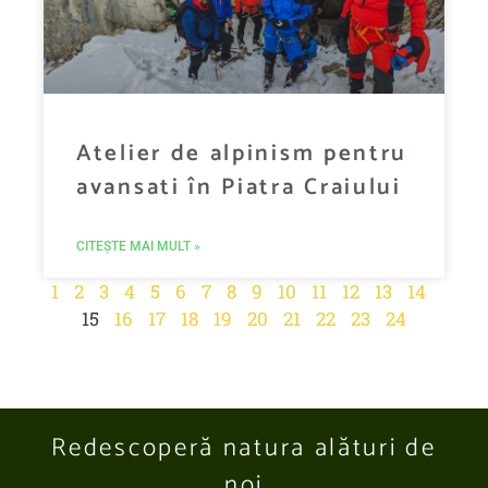
Atelier de alpinism pentru
avansati în Piatra Craiului
CITEȘTE MAI MULT »
1
2
3
4
5
6
7
8
9
10
11
12
13
14
15
16
17
18
19
20
21
22
23
24
Redescoperă natura alături de
noi