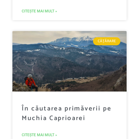
CITEȘTE MAI MULT »
CĂȚĂRARE
În căutarea primăverii pe
Muchia Caprioarei
CITEȘTE MAI MULT »