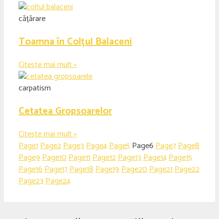
cățărare
Toamna în Colțul Balaceni
Citește mai mult »
carpatism
Cetatea Gropsoarelor
Citește mai mult »
Page
1
Page
2
Page
3
Page
4
Page
5
Page
6
Page
7
Page
8
Page
9
Page
10
Page
11
Page
12
Page
13
Page
14
Page
15
Page
16
Page
17
Page
18
Page
19
Page
20
Page
21
Page
22
Page
23
Page
24