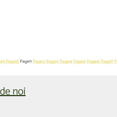
ge
9
Page
10
Page
11
Page
12
Page
13
Page
14
Page
15
Page
16
Page
17
P
 de noi