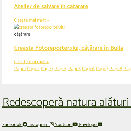
Atelier de salvare în catarare
Citește mai mult »
cățărare
Creasta Fotoreporterului, cățărare în Buila
Citește mai mult »
Page
1
Page
2
Page
3
Page
4
Page
5
Page
6
Page
7
Page
8
Pa
Redescoperă natura alături
Facebook
Instagram
Youtube
Envelope