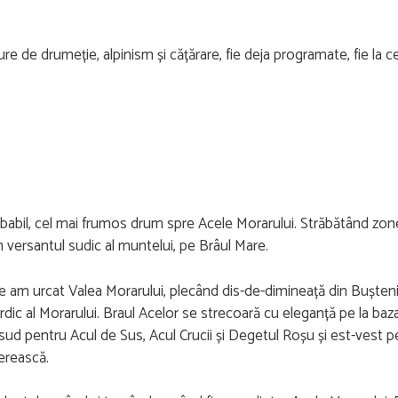
re de drumeție, alpinism și cățărare, fie deja programate, fie la c
robabil, cel mai frumos drum spre Acele Morarului. Străbătând zon
in versantul sudic al muntelui, pe Brâul Mare.
te am urcat Valea Morarului, plecând dis-de-dimineață din Bușteni.
rdic al Morarului. Braul Acelor se strecoară cu eleganță pe la baza 
sud pentru Acul de Sus, Acul Crucii și Degetul Roșu și est-vest p
erească.