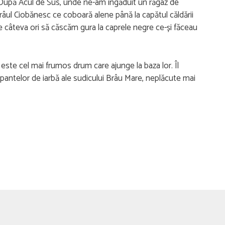
i. După Acul de Sus, unde ne-am îngăduit un răgaz de
râul Ciobănesc ce coboară alene până la capătul căldării
de câteva ori să căscăm gura la caprele negre ce-și făceau
, este cel mai frumos drum care ajunge la baza lor. Îl
l pantelor de iarbă ale sudicului Brâu Mare, neplăcute mai