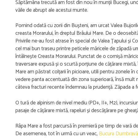
Săptămâna trecută am fost din nou în munții Bucegi, unde
văile de abrupt ale acestui munte.
Pornind odată cu zorii din Bușteni, am urcat Valea Bujori
creasta Morarului, în dreptul Brâului Mare. De o deosebit
Privirile ne-au fost atrase în special de Valea Țapului și 
cel mai bun traseu printre peticele măricele de zăpadă um
întâlnește Creasta Morarului. Punctat de o cornișă măricic
traversare expusă și o scurtă porțiune de cățărare mixtă, în c
Mare am păstrat colțarii în picioare, utili pentru zonele 
vedere panta accentuată din zona superioară, însă mult ma
câteva fracturi recente îndemnau la prudență. Zăpada a f
O tură de alpinism de nivel mediu (PD+, II+, M2), incursi
pasaje de cățărare mixtă, rapeluri și descățărare pe gheaț
Râpa Mare a fost parcursă în premieră pe timp de vară de cătr
De asemenea, tot în urmă cu un veac,
Bucura Dumbravă