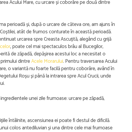
area Acului Mare, cu urcare și coborâre pe două dintre
ima perioadă și, după o urcare de căteva ore, am ajuns în
 Coștilei, atât de frumos conturate în această perioadă.
continuat urcarea spre Creasta Ascuțită, alegând cu grijă
celor
, poate cel mai spectaculos brâu al Bucegilor,
perită de zăpadă, depășirea acestui loc a necesitat o
l primului dintre
Acele Morarului
. Pentru traversarea Acului
are, o variantă nu foarte facilă pentru coborâre, având în
getului Roșu și până la intrarea spre Acul Crucii, unde
ui.
 ingredientele unei zile frumoase: urcare pe zăpadă,
ile întâlnite, ascensiunea ei poate fi destul de dificilă.
unui colos antediluvian și una dintre cele mai frumoase