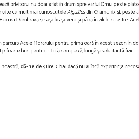
ază privitorul nu doar aflat în drum spre vârful Omu, peste platou, 
semuite cu mult mai cunoscutele
Aiguilles
din Chamonix și, peste an
cura Dumbravă și sașii brașoveni, și până în zilele noastre, Acel
parcurs Acele Morarului pentru prima oară în acest sezon în două
ip foarte bun pentru o tură complexă, lungă și solicitantă fizic.
a noastră,
dă-ne de știre
. Chiar dacă nu ai încă experiența necesa