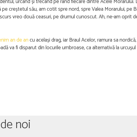
cedentul, urcând și trecând pe rând fiecare dintre Acele Morarulu
 pe creștetul său, am cotit spre nord, spre Valea Morarului, pe B
mai scurs vreo două ceasuri, pe drumul cunoscut. Ah, ne-am oprit 
enim an de an
cu același drag, iar Braul Acelor, ramura sa nordică
padă va fi disparut din locurile umbroase, ca alternativă la urcușu
 de noi