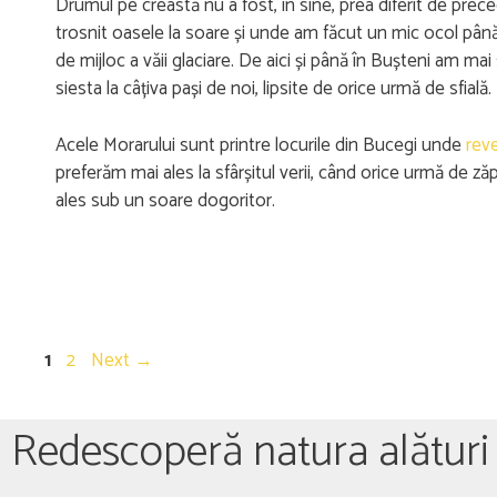
Drumul pe creastă nu a fost, în sine, prea diferit de pre
trosnit oasele la soare și unde am făcut un mic ocol până
de mijloc a văii glaciare. De aici și până în Bușteni am 
siesta la câțiva pași de noi, lipsite de orice urmă de sfială.
Acele Morarului sunt printre locurile din Bucegi unde
rev
preferăm mai ales la sfârșitul verii, când orice urmă de ză
ales sub un soare dogoritor.
1
2
Next
→
Redescoperă natura alături