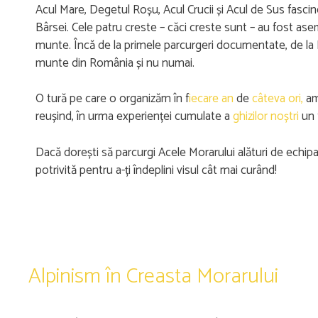
Acul Mare, Degetul Roșu, Acul Crucii și Acul de Sus fascine
Bârsei. Cele patru creste – căci creste sunt – au fost a
munte. Încă de la primele parcurgeri documentate, de la Bu
munte din România și nu numai.
O tură pe care o organizăm în f
iecare an
de
câteva ori,
am 
reușind, în urma experienței cumulate a
ghizilor noștri
un t
Dacă dorești să parcurgi Acele Morarului alături de echip
potrivită pentru a-ți îndeplini visul cât mai curând!
Alpinism în Creasta Morarului