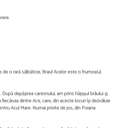
erere.
e de o rară sălbăticie, Braul Acelor este o frumoasă
 După depășirea canionului, am prins hățașul brâului și,
fiecăruia dintre Ace, care, din aceste locuri își dezvăluie
entru Acul Mare. Numai privite de jos, din Poiana