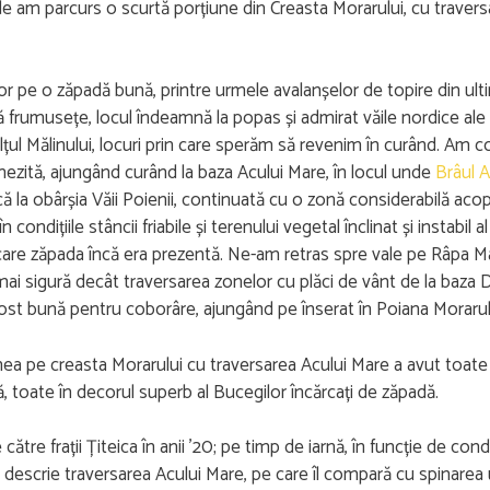
 am parcurs o scurtă porțiune din Creasta Morarului, cu travers
lor pe o zăpadă bună, printre urmele avalanșelor de topire din ult
ă frumusețe, locul îndeamnă la popas și admirat văile nordice ale
Colțul Mălinului, locuri prin care sperăm să revenim în curând. Am 
ezită, ajungând curând la baza Acului Mare, în locul unde
Brâul A
ă la obârșia Văii Poienii, continuată cu o zonă considerabilă aco
ondițiile stâncii friabile și terenului vegetal înclinat și instabil a
în care zăpada încă era prezentă. Ne-am retras spre vale pe Râpa M
i sigură decât traversarea zonelor cu plăci de vânt de la baza De
ost bună pentru coborâre, ajungând pe înserat în Poiana Morarul
unea pe creasta Morarului cu traversarea Acului Mare a avut toate
ă, toate în decorul superb al Bucegilor încărcați de zăpadă.
e frații Țiteica în anii ’20; pe timp de iarnă, în funcție de condiți
descrie traversarea Acului Mare, pe care îl compară cu spinarea 