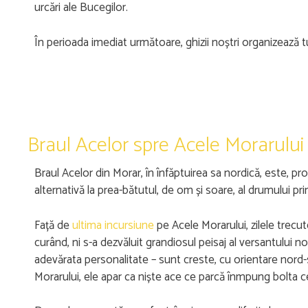
urcări ale Bucegilor.
În perioada imediat următoare, ghizii noștri organizează tu
Braul Acelor spre Acele Morarului
Braul Acelor din Morar, în înfăptuirea sa nordică, este, p
alternativă la prea-bătutul, de om și soare, al drumului pr
Față de
ultima incursiune
pe Acele Morarului, zilele trecu
curând, ni s-a dezvăluit grandiosul peisaj al versantului no
adevărata personalitate – sunt creste, cu orientare nord-
Morarului, ele apar ca niște ace ce parcă înmpung bolta c