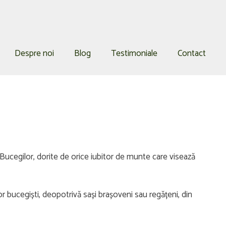
Despre noi
Blog
Testimoniale
Contact
e Bucegilor, dorite de orice iubitor de munte care visează
r bucegiști, deopotrivă sași brașoveni sau regățeni, din